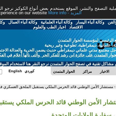
ة التصفح والنشر، الموقع يستخدم بعض أنواع الكوكيز نرجو النق
More info - المزيد
experience on our website
الفن
-
وكالة أنباء اليسار
-
وكالة أنباء العلمانية
-
وكالة أنباء العمال
-
وكا
الاقتصاد
-
اخبار الطب والعلوم
 الرئيسي لمؤسسة الحوار المتمدن
، علمانية، ديمقراطية، تطوعية وغير ربحية
ل مجتمع مدني علماني ديمقراطي حديث يضمن الحرية والعدالة الاجتم
حوار المتمدن على جائزة ابن رشد للفكر الحر والتى نالها أعلام في الفك
م مشاكل تقنية في تصفح الحوار المتمدن نرجو النقر هنا لاستخدام الموقع
كوردي
English
الاخبار
مراكز
الحوار المتمدن
- مستشار الأمن الوطني قائد الحرس الملكي يستقبل الملحق العسكري في
شار الأمن الوطني قائد الحرس الملكي يستقب
سفارة الولايات المتحدة