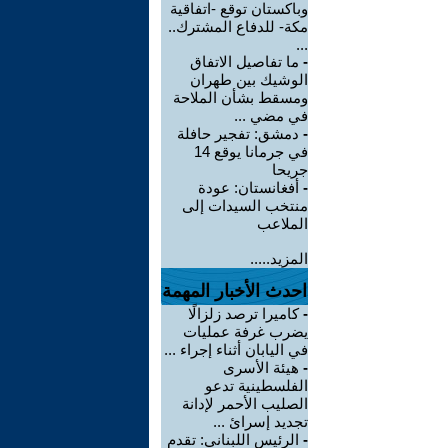
وباكستان توقع -اتفاقية
مكة- للدفاع المشترك..
...
-
ما تفاصيل الاتفاق
الوشيك بين طهران
ومسقط بشأن الملاحة
في مضي ...
-
دمشق: تفجير حافلة
في جرمانا يوقع 14
جريحا
-
أفغانستان: عودة
منتخب السيدات إلى
الملاعب
المزيد.....
احدث الأخبار المهمة
-
كاميرا ترصد زلزالًا
يضرب غرفة عمليات
في اليابان أثناء إجراء ...
-
هيئة الأسرى
الفلسطينية تدعو
الصليب الأحمر لإدانة
تجديد إسرائ ...
-
الرئيس اللبناني: تقدم