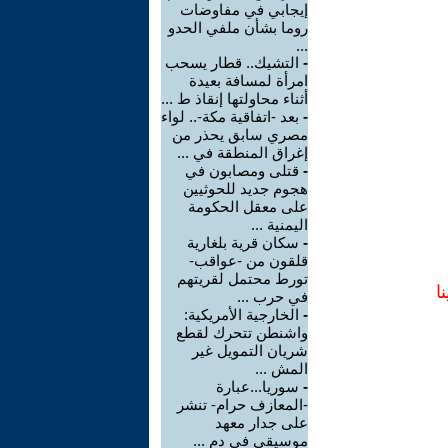
إيجابي في مفاوضات
روما بشأن ملفي الحدو
...
-
التشيك.. قطار يسحب
امرأة لمسافة بعيدة
أثناء محاولتها إنقاذ ط ...
-
بعد -اتفاقية مكة-.. لواء
مصري سابق يحذر من
إغراق المنطقة في ...
-
قتلى ومصابون في
هجوم جديد للحوثيين
على معقل الحكومة
اليمنية ...
-
سكان قرية بلغارية
قلقون من -عواقب-
تورط محتمل لقريتهم
ا
في حرب ...
-
الخارجية الأمريكية:
واشنطن تتحرك لقطع
شريان التمويل غير
المش ...
-
سوريا...عبارة
-المعازف حرام- تنشر
على جدار معهد
موسيقي في دم ...