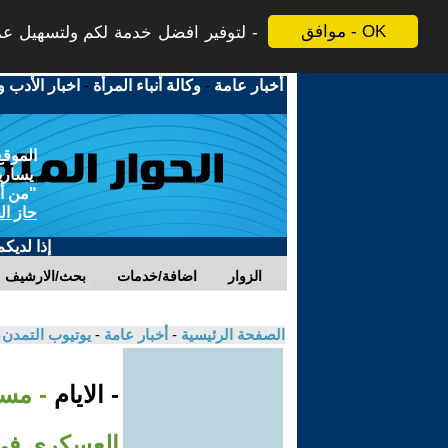
موافق - OK
لتوفير افضل خدمة لكم ولتسهيل عملي
أخبار عامة
-
وكالة أنباء المرأة
-
اخبار الأدب و
الموقع
يسارية
"من أج
حاز ال
إذا لديك
الزوار
اضافة/خدمات
بحث/الارشيف
الصفحة الرئيسية
-
أخبار عامة
-
يوتيوب التمدن
- الايام
- مست
العسكري في 