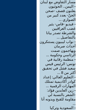
مسار التفاوض مع لبنان
-
اليمن.. الحوثيون
يعلنون قصف -صحن
الجنّ- بعدد كبير من
الصواري ...
-
فيديو -قاس- يثير
غضب العراقيين
والشرطة تصدر بيانا
بالتفاصيل ...
-
نواب ليبيون يستنكرون
أحداث صرمان
ويهاجمون صمت
الرئاسي وحكومة ...
-
منظمة رقابية في
تونس: الرئيس قيس
سعيد فشل في تحقيق
أكثر من 8 ...
-
التعليم العالي: إعداد
كوادر أكاديمية تمتلك
المهارات الرقمية ...
-
زين العابدين فؤاد:
-الشعر بالنسبة لي
مقاومة للقبح وبدونه أنا
...
-
السعودية وتركيا