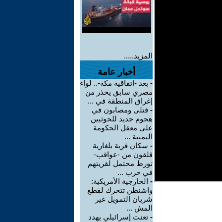
المزيد.....
أخبار عامة
-
بعد -اتفاقية مكة-.. لواء
مصري سابق يحذر من
إغراق المنطقة في ...
-
قتلى ومصابون في
هجوم جديد للحوثيين
على معقل الحكومة
اليمنية ...
-
سكان قرية بلغارية
قلقون من -عواقب-
تورط محتمل لقريتهم
في حرب ...
-
الخارجية الأمريكية:
واشنطن تتحرك لقطع
شريان التمويل غير
المش ...
-
تعنت إسرائيلي يهدد