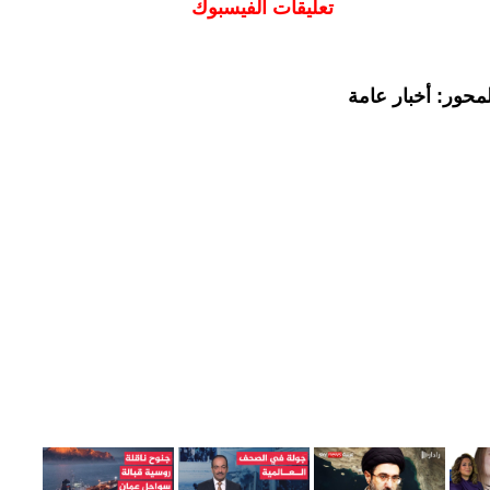
تعليقات الفيسبوك
محور: أخبار عامة