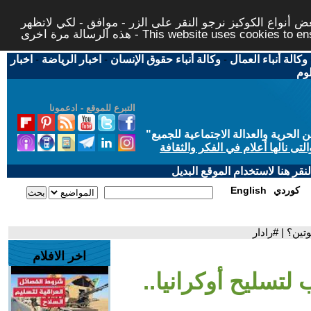
 أنواع الكوكيز نرجو النقر على الزر - موافق - لكي لاتظهر
This website uses cookies to ensure you ge
وكالة أنباء العمال
-
وكالة أنباء حقوق الإنسان
-
اخبار الرياضة
-
اخبار
لوم
التبرع للموقع - ادعمونا
حرية والعدالة الاجتماعية للجميع
"
تى نالها أعلام في الفكر والثقافة
قر هنا لاستخدام الموقع البديل
كوردي
English
تين؟ | #رادار
اخر الافلام
لتسليح أوكرانيا..