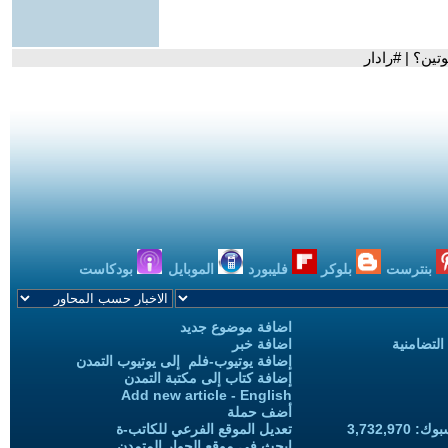
تين؟ | #رادار
بنترست
بلوكر
فليبورد
الموبايل
بودكاست
اضافة موضوع جديد
التضامنية
اضافة خبر
إضافة يوتيوب-فلم إلى يوتيوب التمدن
إضافة كتاب إلى مكتبة التمدن
Add new article - English
أضف حملة
3,732,97
تعديل الموقع الفرعي للكاتب-ة
ابحث في موقع الحوار المتمدن