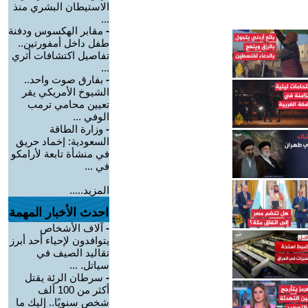
الاستيطان البشري منذ
...
-
مقابر الهكسوس ودفنة
طفل داخل أمفورتين..
تفاصيل اكتشافات أثري
...
-
بفارق صوت واحد..
الشيوخ الأمريكي يقر
تعيين محامي ترمب
الوفي ...
-
وزارة الطاقة
السعودية: إخماد حريق
في منشأة تابعة لأرامكو
في ...
المزيد.....
احدث الأخبار المهمة
-
آلاف الأشخاص
يتوافدون لإحياء أحد أبرز
تقاليد الصيف في
سياتل. ...
-
سرطان الرئة يقتل
أكثر من 100 ألف
شخص سنويًا.. إليك ما