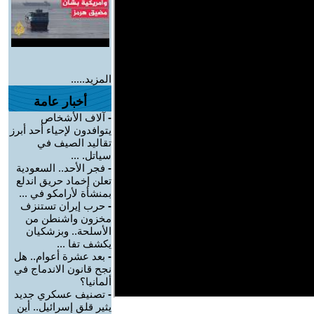
المزيد.....
أخبار عامة
-
آلاف الأشخاص
يتوافدون لإحياء أحد أبرز
تقاليد الصيف في
سياتل. ...
-
فجر الأحد.. السعودية
تعلن إخماد حريق اندلع
بمنشأة لأرامكو في ...
-
حرب إيران تستنزف
مخزون واشنطن من
الأسلحة.. وبزشكيان
يكشف تفا ...
-
بعد عشرة أعوام.. هل
نجح قانون الاندماج في
ألمانيا؟
-
تصنيف عسكري جديد
يثير قلق إسرائيل.. أين