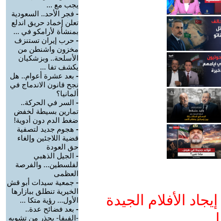
يجب مع ...
-
فجر الأحد.. السعودية
تعلن إخماد حريق اندلع
بمنشأة لأرامكو في ...
-
حرب إيران تستنزف
مخزون واشنطن من
الأسلحة.. وبزشكيان
يكشف تفا ...
-
بعد عشرة أعوام.. هل
نجح قانون الاندماج في
ألمانيا؟
-
السر في الحركة..
تمارين بسيطة لخفض
ضغط الدم دون أدوية!
-
هجوم جديد لتصفية
قضية اللاجئين وإلغاء
حق العودة
-
الجيل الذهبي
لفلسطين... والفرصة
العظمى
-
جمعية سيدات أبو قش
الخيرية تنطلق ببازارها
جاد الأفلام الجيدة
الأول... رؤية متكا ...
-
بعد فضائح عدة..
ا
-الفيفا- يحذر من تشويه