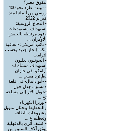
تتفوق مصر؟
-
-بيلد-: طرد نحو 400
روسي من ألمانيا منذ
فبراير 2022
-
الدفاع الروسية:
استهداف مستودعات
وقود مرتبطة بالجيش
الأوكران ...
-
نائب أمريكي: -اتفاقية
مكة- إنجاز جديد يحسب
لترامب
-
الحوثيون يعلنون
استهداف منشأة لـ-
أرامكو- في جازان
بطائرة مسي ...
-
-أبو دانيال- في قلعة
دمشق.. جدل حول
تحويل الأثر إلى مساحة
تج ...
-
وزيرا الكهرباء
والتخطيط يبحثان تمويل
مشروعات الطاقة
وتعظيم ع ...
-
كشف أثري بالدقهلية
يوثق آلاف السنين من