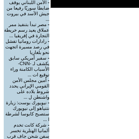
-
الأمن اللبناني يوقف
ضابطا سوريّا رفيعا من
جيش الأسد في بيروت
...
-
مصر تبدأ بتنفيذ ممر
عملاق يعيد رسم خريطة
التجارة في إفريقيا ...
-
رادارات رومانيا تفشل
في رصد مسيرة اتجهت
نحو بلغاريا
-
سفير أمريكي سابق
يكشف لـ -CNN-
الأسباب الكامنة وراء
توقيع ات ...
-
أمين مجلس الأمن
القومي الإيراني يحدد
شروط بلاده على
واشنطن ل ...
-
نيويورك بوست: زيارة
نتنياهو إلى نيويورك
ستصبح كابوسا لشرطة
ا ...
-
شركة كانت تخدم
ألمانيا الهتلرية تخسر
سفن شحن جاف قرب