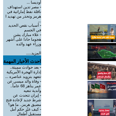
أوديسا ...
-
مصر تدين استهداف
ناقلة نفط إماراتية في
هرمز وتحذر من تهديد ا
...
-
أسباب نقص الحديد
في الجسم
-
علاء مبارك يشن
هجوما حادا على أشهر
وزراء عهد والده
المزيد.....
احدث الأخبار المهمة
-
بعد حوادث مميتة..
إدارة الهجرة الأمريكية
تتعهد بتزويد عناصره ...
-
وفاة والد ميسي عن
عمر يناهز 68 عاماً..
وأندية تنعيه
-
إيران تتحدث عن
شرط جديد لإعادة فتح
مضيق هرمز.. ما هو؟
-
كيف غيّر حكم أمل
مستقبل أطفال