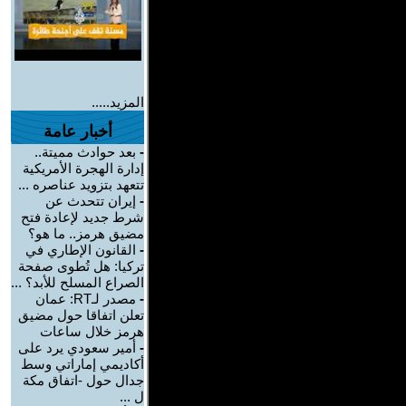
المزيد.....
أخبار عامة
-
بعد حوادث مميتة..
إدارة الهجرة الأمريكية
تتعهد بتزويد عناصره ...
-
إيران تتحدث عن
شرط جديد لإعادة فتح
مضيق هرمز.. ما هو؟
-
القانون الإطاري في
تركيا: هل تُطوى صفحة
الصراع المسلح للأبد؟ ...
-
مصدر لـRT: عمان
تعلن اتفاقا حول مضيق
هرمز خلال ساعات
-
أمير سعودي يرد على
أكاديمي إماراتي وسط
جدال حول -اتفاق مكة
ل ...