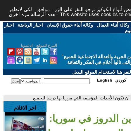
 أنواع الكوكيز نرجو النقر على الزر - موافق - لكي لاتظهر
This website uses cookies to ensure you ge
وكالة أنباء العمال
-
وكالة أنباء حقوق الإنسان
-
اخبار الرياضة
-
اخبار
لوم
التبرع للموقع - ادعمونا
حرية والعدالة الاجتماعية للجميع
"
تى نالها أعلام في الفكر والثقافة
قر هنا لاستخدام الموقع البديل
كوردي
English
أن تكون الأحداث المؤسفة التي مررنا بها درسا للجميع
اخر الافلام
ن الدروز في سوريا: