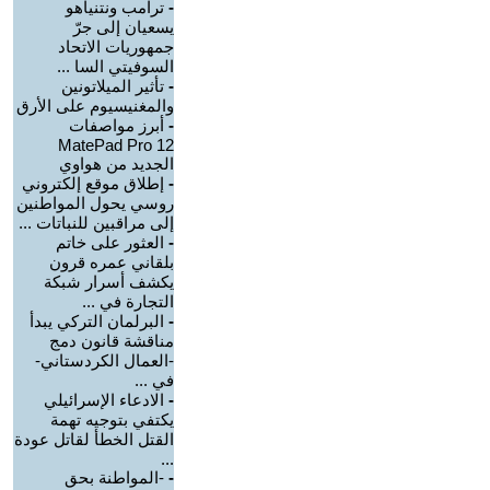
-
ترامب ونتنياهو
يسعيان إلى جرّ
جمهوريات الاتحاد
السوفيتي السا ...
-
تأثير الميلاتونين
والمغنيسيوم على الأرق
-
أبرز مواصفات
MatePad Pro 12
الجديد من هواوي
-
إطلاق موقع إلكتروني
روسي يحول المواطنين
إلى مراقبين للنباتات ...
-
العثور على خاتم
بلقاني عمره قرون
يكشف أسرار شبكة
التجارة في ...
-
البرلمان التركي يبدأ
مناقشة قانون دمج
-العمال الكردستاني-
في ...
-
الادعاء الإسرائيلي
يكتفي بتوجيه تهمة
القتل الخطأ لقاتل عودة
...
-
-المواطنة بحق