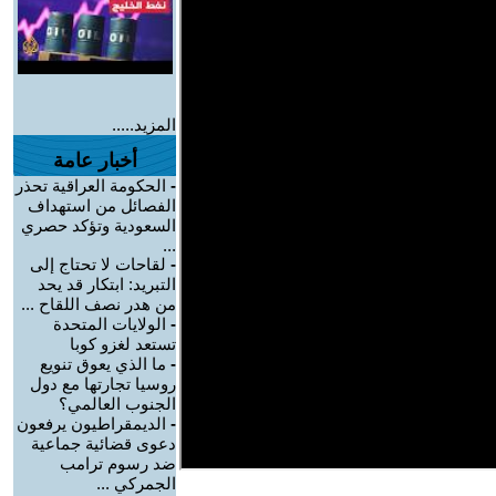
المزيد.....
أخبار عامة
-
الحكومة العراقية تحذر
الفصائل من استهداف
السعودية وتؤكد حصري
...
-
لقاحات لا تحتاج إلى
التبريد: ابتكار قد يحد
من هدر نصف اللقاح ...
-
الولايات المتحدة
تستعد لغزو كوبا
-
ما الذي يعوق تنويع
روسيا تجارتها مع دول
الجنوب العالمي؟
-
الديمقراطيون يرفعون
دعوى قضائية جماعية
ضد رسوم ترامب
الجمركي ...