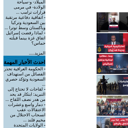
الميلاد- و-سياحة
الولادة- في مرمى
قرارات ترامب ...
-
اتفاقية دفاعية مرتقبة
بين السعودية وتركيا
وباكستان وسط توترا ...
-
لماذا رفضت إسرائيل
اتفاق غزة بينما قبلته
حماس؟
المزيد.....
احدث الأخبار المهمة
-
الحكومة العراقية تحذر
الفصائل من استهداف
السعودية وتؤكد حصري
...
-
لقاحات لا تحتاج إلى
التبريد: ابتكار قد يحد
من هدر نصف اللقاح ...
-
دمار واسع وعشرات
الاعتقالات عقب
انسحاب الاحتلال من
مخيم قلند ...
-
الولايات المتحدة