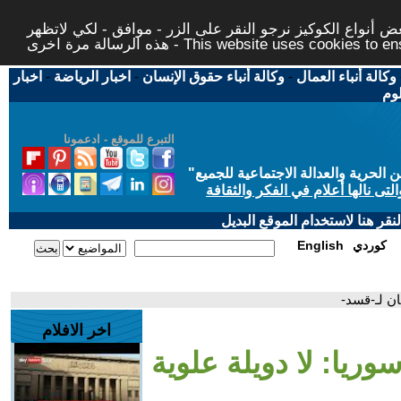
 أنواع الكوكيز نرجو النقر على الزر - موافق - لكي لاتظهر
This website uses cookies to ensure you ge
وكالة أنباء العمال
-
وكالة أنباء حقوق الإنسان
-
اخبار الرياضة
-
اخبار
لوم
التبرع للموقع - ادعمونا
حرية والعدالة الاجتماعية للجميع
"
تى نالها أعلام في الفكر والثقافة
قر هنا لاستخدام الموقع البديل
كوردي
English
ان لـ-قسد-
اخر الافلام
ريا: لا دويلة علوية