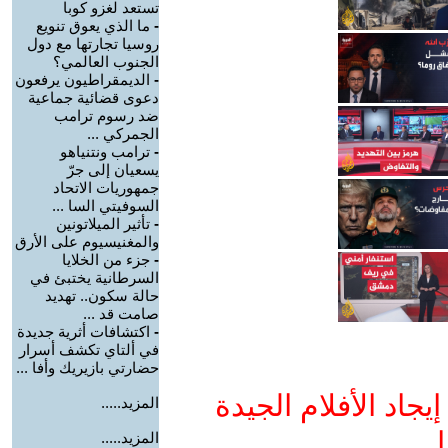
تستعد لغزو كوبا
-
ما الذي يعوق تنويع
روسيا تجارتها مع دول
الجنوب العالمي؟
-
الديمقراطيون يرفعون
دعوى قضائية جماعية
ضد رسوم ترامب
الجمركي ...
-
ترامب ونتنياهو
يسعيان إلى جرّ
جمهوريات الاتحاد
السوفيتي السا ...
-
تأثير الميلاتونين
والمغنيسيوم على الأرق
-
جزء من الخلايا
السرطانية يختبئ في
حالة سكون.. تهديد
صامت قد ...
-
اكتشافات أثرية جديدة
في ألتاي تكشف أسرار
حضارتي بازيريك وأفا ...
جاد الأفلام الجيدة
المزيد.....
ا
المزيد.....