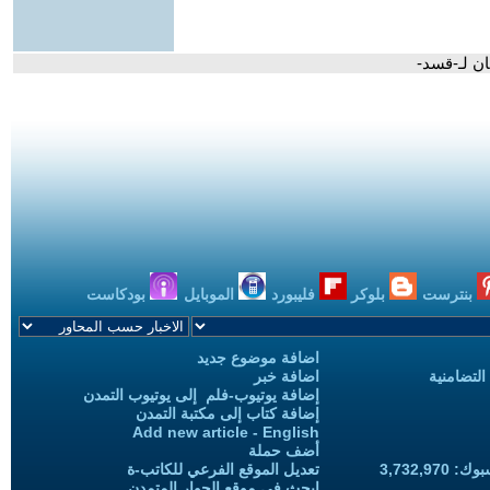
ان لـ-قسد-
بنترست
بلوكر
فليبورد
الموبايل
بودكاست
اضافة موضوع جديد
التضامنية
اضافة خبر
إضافة يوتيوب-فلم إلى يوتيوب التمدن
إضافة كتاب إلى مكتبة التمدن
Add new article - English
أضف حملة
3,732,97
تعديل الموقع الفرعي للكاتب-ة
ابحث في موقع الحوار المتمدن