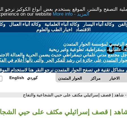
ة التصفح والنشر، الموقع يستخدم بعض أنواع الكوكيز نرجو النق
More info - المزيد
experience on our website
الفن
-
وكالة أنباء اليسار
-
وكالة أنباء العلمانية
-
وكالة أنباء العمال
-
وكا
الاقتصاد
-
اخبار الطب والعلوم
 الرئيسي لمؤسسة الحوار المتمدن
، علمانية، ديمقراطية، تطوعية وغير ربحية
ل مجتمع مدني علماني ديمقراطي حديث يضمن الحرية والعدالة الاجتم
حوار المتمدن على جائزة ابن رشد للفكر الحر والتى نالها أعلام في الفك
م مشاكل تقنية في تصفح الحوار المتمدن نرجو النقر هنا لاستخدام الموقع
كوردي
English
الاخبار
مراكز
الحوار المتمدن
- شاهد | قصف إسرائيلي مكثف على حيي الشجاعية والتفاح
شاهد | قصف إسرائيلي مكثف على حيي الشجاعي