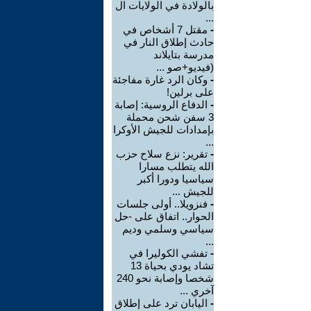
بالولادة في الولايات ال
...
-
مقتل 7 أشخاص في
حادث إطلاق النار في
مدرسة بتايلاند
(فيديو+صو ...
-
وكان الرد غارة مفاجئة
على برلين!
-
الدفاع الروسية: إصابة
3 سفن شحن محملة
بإمدادات للجيش الأوكرا
...
-
تقرير: نزع سلاح حزب
الله يتطلب مسارا
سياسيا ودورا أكبر
للجيش ...
-
فنزويلا.. أولى جلسات
الحوار.. اتفاق على -حل
سياسي وسلمي وديم
...
-
تفشي الكوليرا في
تشاد يودي بحياة 13
شخصا وإصابة نحو 240
آخري ...
-
اليابان ترد على إطلاق