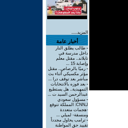
المزيد.....
أخبار عامة
-
طالب يطلق النار
داخل مدرسة في
تايلاند.. مقتل معلم
وإصابة 15 ...
-
رميًا بالرصاص.. مقتل
مؤثر مكسيكي أثناء بث
مباشر بعد توقف درا ...
-
بعد فوزه بالانتخابات
التمهيدية.. هل يستطيع
عبدالرحمن السيد ت ...
-
مسؤول سعودي
لـCNN: المملكة تتوقع
-هجمات متعددة
ومنسقة- لميلي ...
-
ترامب يحاول مجدداً
تقييد حق المواطنة