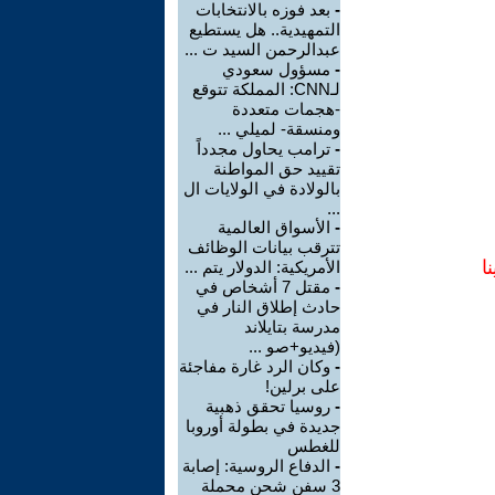
-
بعد فوزه بالانتخابات
التمهيدية.. هل يستطيع
عبدالرحمن السيد ت ...
-
مسؤول سعودي
لـCNN: المملكة تتوقع
-هجمات متعددة
ومنسقة- لميلي ...
-
ترامب يحاول مجدداً
تقييد حق المواطنة
بالولادة في الولايات ال
...
-
الأسواق العالمية
تترقب بيانات الوظائف
ا
الأمريكية: الدولار يتم ...
-
مقتل 7 أشخاص في
حادث إطلاق النار في
مدرسة بتايلاند
(فيديو+صو ...
-
وكان الرد غارة مفاجئة
على برلين!
-
روسيا تحقق ذهبية
جديدة في بطولة أوروبا
للغطس
-
الدفاع الروسية: إصابة
3 سفن شحن محملة