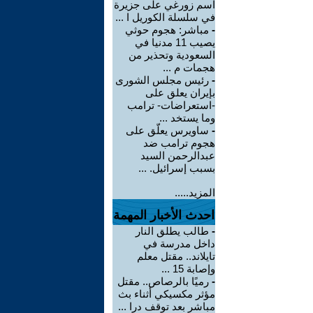
اسم زورغي على جزيرة
في سلسلة الكوريل ا ...
-
مباشر: هجوم حوثي
يصيب 11 مدنيا في
السعودية وتحذير من
هجمات م ...
-
رئيس مجلس الشورى
بإيران يعلق على
-استعراضات- ترامب
وما يستخد ...
-
ساويرس يعلّق على
هجوم ترامب ضد
عبدالرحمن السيد
بسبب إسرائيل. ...
المزيد.....
احدث الأخبار المهمة
-
طالب يطلق النار
داخل مدرسة في
تايلاند.. مقتل معلم
وإصابة 15 ...
-
رميًا بالرصاص.. مقتل
مؤثر مكسيكي أثناء بث
مباشر بعد توقف درا ...