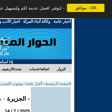
موافق - OK
لتوفير افضل خدمة لكم ولتسهيل عملي
أخبار عامة
-
وكالة أنباء المرأة
-
اخبار الأدب و
الموقع
يسارية
"من أج
حاز ال
إذا لديك
الزوار
اضافة/خدمات
بحث/الارشيف
الصفحة الرئيسية
-
أخبار عامة
-
يوتيوب التمدن
- الجزيرة
- 
2025 / 7 / 14