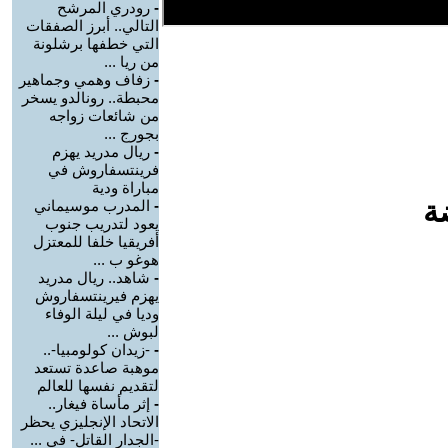
-
رودري المرشح
التالي.. أبرز الصفقات
التي خطفها برشلونة
من ريا ...
-
زفاف وهمي وجماهير
محبطة.. رونالدو يسخر
من شائعات زواجه
بجورج ...
-
ريال مدريد يهزم
فرينتسفاروش في
مباراة ودية
ة
-
المدرب موسيماني
يعود لتدريب جنوب
أفريقيا خلفا للمعتزل
هوغو ب ...
-
شاهد.. ريال مدريد
يهزم فيرينتسفاروش
وديا في ليلة الوفاء
لبوش ...
-
-زيدان كولومبيا-..
موهبة صاعدة تستعد
لتقديم نفسها للعالم
-
إثر مأساة فيغار..
الاتحاد الإنجليزي يحظر
-الجدار القاتل- في ...