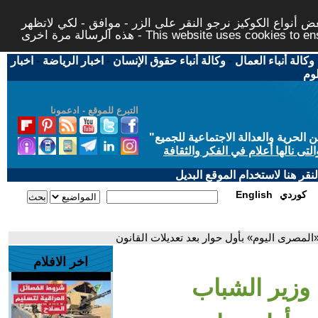
 أنواع الكوكيز نرجو النقر على الزر - موافق - لكي لاتظهر
This website uses cookies to ensure you ge
وكالة أنباء العمال
-
وكالة أنباء حقوق الإنسان
-
اخبار الرياضة
-
اخبار
لوم
التبرع للموقع - ادعمونا
حرية والعدالة الاجتماعية للجميع
"
تى نالها أعلام في الفكر والثقافة
قر هنا لاستخدام الموقع البديل
كوردي
English
مصرى اليوم» بأول حوار بعد تعديلات القانون
اخر الافلام
زير الشباب