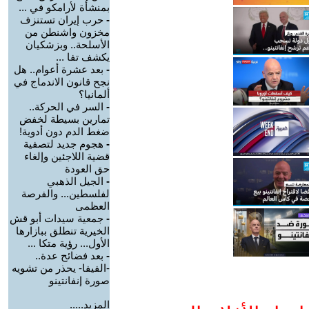
بمنشأة لأرامكو في ...
-
حرب إيران تستنزف
مخزون واشنطن من
الأسلحة.. وبزشكيان
يكشف تفا ...
-
بعد عشرة أعوام.. هل
نجح قانون الاندماج في
ألمانيا؟
-
السر في الحركة..
تمارين بسيطة لخفض
ضغط الدم دون أدوية!
-
هجوم جديد لتصفية
قضية اللاجئين وإلغاء
حق العودة
-
الجيل الذهبي
لفلسطين... والفرصة
العظمى
-
جمعية سيدات أبو قش
الخيرية تنطلق ببازارها
الأول... رؤية متكا ...
-
بعد فضائح عدة..
-الفيفا- يحذر من تشويه
صورة إنفانتينو
المزيد.....