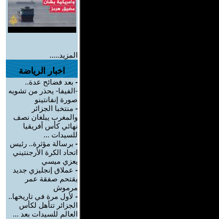
المزيد.....
اخبار الرياضة
-
بعد فضائح عدة..
-الفيفا- يحذر من تشويه
صورة إنفانتينو
-
منتخبا الجزائر
والمغرب يبلغان نصف
نهائي كأس أفريقيا
للسيدات ...
-
برسالة مؤثرة.. رئيس
اتحاد الكرة الأرجنتيني
يعزي ميسي
-
عملاق إنجليزي جديد
يقتحم صفقة عمر
مرموش
-
لأول مرة في تاريخها..
الجزائر تتأهل لكأس
العالم للسيدات بعد ...