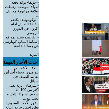
-
-يويفا- يؤكد دفعه
أموالاً لموظفة ارتبطت
بعلاقة مزعومة مع إنف
...
-
لوكوموتيف يكتفي
بنقطة التعادل أمام
أكرون في الدوري
الروسي
-
إنفانتينو يشيد بمدافع
إسبانيا الشاب كوبارسي
في رسالة خاصة
المزيد.....
احدث الأخبار المهمة
-
آلاف الأشخاص
يتوافدون لإحياء أحد أبرز
تقاليد الصيف في
سياتل. ...
-
سرطان الرئة يقتل
أكثر من 100 ألف
شخص سنويًا.. إليك ما
يجب مع ...
-
فجر الأحد.. السعودية
تعلن إخماد حريق اندلع