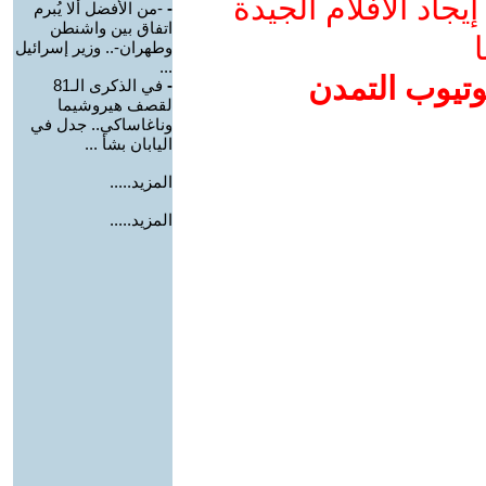
جاد الأفلام الجيدة
-
-من الأفضل ألا يُبرم
اتفاق بين واشنطن
ا
وطهران-.. وزير إسرائيل
...
وتيوب التمدن
-
في الذكرى الـ81
لقصف هيروشيما
وناغاساكي.. جدل في
اليابان بشأ ...
المزيد.....
المزيد.....