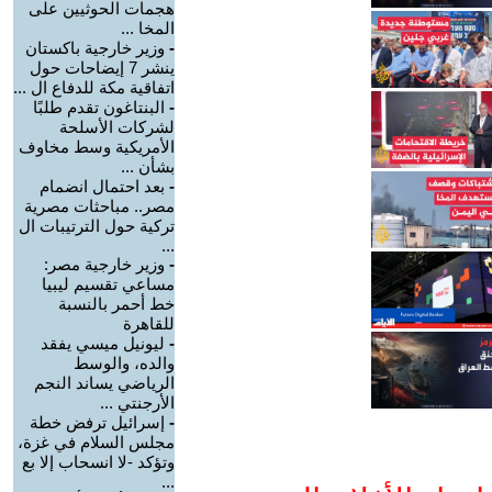
هجمات الحوثيين على
المخا ...
-
وزير خارجية باكستان
ينشر 7 إيضاحات حول
اتفاقية مكة للدفاع ال ...
-
البنتاغون تقدم طلبًا
لشركات الأسلحة
الأمريكية وسط مخاوف
بشأن ...
-
بعد احتمال انضمام
مصر.. مباحثات مصرية
تركية حول الترتيبات ال
...
-
وزير خارجية مصر:
مساعي تقسيم ليبيا
خط أحمر بالنسبة
للقاهرة
-
ليونيل ميسي يفقد
والده، والوسط
الرياضي يساند النجم
الأرجنتي ...
-
إسرائيل ترفض خطة
مجلس السلام في غزة،
وتؤكد -لا انسحاب إلا بع
...