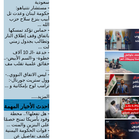
سعودية
-
مستشار نتنياهو:
حكومة لبنان وعدت تل
أبيب بنزع سلاح حزب
الله ...
-
حماس تؤكد تمسكها
باتفاق وقف إطلاق النار
وتطالب بجدول زمني
لت ...
-
خدعة -الـ 10 آلاف
خطوة- و-السم الأبيض-..
حقائق علمية تقلب مف
...
-
ليس الاتفاق النووي..-
وول ستريت جورنال-:
ترامب لوح بإمكانية و ...
المزيد.....
احدث الأخبار المهمة
-
هل تفعلها؟.. محطة
وقود بأمريكا تمنح خصمًا
على البنزين والمنت ...
-
قوات الحكومة اليمنية
تكشف تفاصيل عن