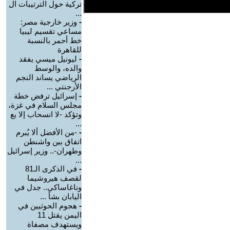
تركية حول الترتيبات ال
...
-
وزير خارجية مصر:
مساعي تقسيم ليبيا
خط أحمر بالنسبة
للقاهرة
-
ليونيل ميسي يفقد
والده، والوسط
الرياضي يساند النجم
الأرجنتي ...
-
إسرائيل ترفض خطة
مجلس السلام في غزة،
وتؤكد -لا انسحاب إلا بع
...
-
-من الأفضل ألا يُبرم
اتفاق بين واشنطن
وطهران-.. وزير إسرائيل
...
-
في الذكرى الـ81
لقصف هيروشيما
وناغاساكي.. جدل في
اليابان بشأ ...
-
هجوم الحوثيين في
اليمن يقتل 11
ويستهدف مصفاة