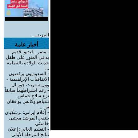
المزيد.....
أخبار عامة
-
مصر.. فيديو -قديم-
يدعي العثور على طفل
حديث الولادة بالقمامة
...
-
السعوديون يرفضون
الاتفاقيات الإبراهيمية -
وول ستريت جورنال
-
رغم اشتراطهما سابقاً
نزع سلاح حماس..
نتنياهو وكاتس يوافقان
س ...
-
إعلام إيراني: بزشكيان
يلتقي المرشد مجتبى
خامنئي
-
التعليم العالي: إعلان
نتائج المرحلة الأولى