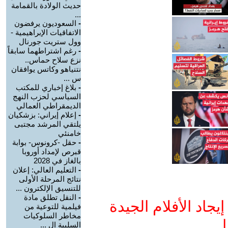
حديث الولادة بالقمامة
...
-
السعوديون يرفضون
الاتفاقيات الإبراهيمية -
وول ستريت جورنال
-
رغم اشتراطهما سابقاً
نزع سلاح حماس..
نتنياهو وكاتس يوافقان
س ...
-
بلاغ إخباري للمكتب
السياسي لحزب النهج
الديمقراطي العمالي
-
إعلام إيراني: بزشكيان
يلتقي المرشد مجتبى
خامنئي
-
حقل -كرونوس- بوابة
قبرص لإمداد أوروبا
بالغاز في 2028
-
التعليم العالي: إعلان
نتائج المرحلة الأولى
للتنسيق الإلكترون ...
-
النقل تطلق مادة
جاد الأفلام الجيدة
فيلمية للتوعية من
مخاطر السلوكيات
ا
السلبية ال ...