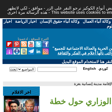
 أنواع الكوكيز نرجو النقر على الزر - موافق - لكي لاتظهر
This website uses cookies to ensure you ge
وكالة أنباء العمال
-
وكالة أنباء حقوق الإنسان
-
اخبار الرياضة
-
اخبار
لوم
التبرع للموقع - ادعمونا
حرية والعدالة الاجتماعية للجميع
"
تى نالها أعلام في الفكر والثقافة
قر هنا لاستخدام الموقع البديل
كوردي
English
امة مدينة إنسانية بغزة
اخر الافلام
الوزاري حول خطة