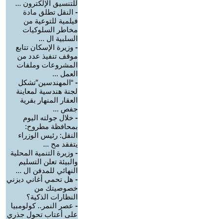
للتنسيق الإلكترون ...
-
النقل تطلق مادة
فيلمية للتوعية من
مخاطر السلوكيات
السلبية ال ...
-
وزيرة الإسكان تتابع
موقف تنفيذ عدد من
المشروعات وملفات
العمل ...
-
“المهندسين”تشكل
لجنة هندسية لمعاينة
العقار المنهار بقرية
جفص ...
-
خلال جولته اليوم
بمحافظة مطروح:
النقل: رئيس الوزراء
يتفقد مح ...
-
وزيرة التنمية المحلية
والبيئة تعلن التسليم
النهائي للمدفن ال ...
-
هل تحمي أغاني ديزني
خصوصيتك من
النظارات الذكية؟
-
عصر النمر.. كولومبيا
على أعتاب تحول جذري