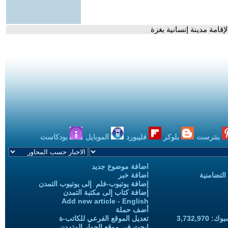
امة مدينة إنسانية بغزة
بنترست
بلوكر
فليبورد
الموبايل
بودكاست
اضافة موضوع جديد
التضامنية
اضافة خبر
إضافة يوتيوب-فلم إلى يوتيوب التمدن
إضافة كتاب إلى مكتبة التمدن
Add new article - English
أضف حملة
3,732,97
تعديل الموقع الفرعي للكاتب-ة
ابحث في موقع الحوار المتمدن