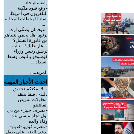
وانقسام حاد
-
رفع قيود ملكية
التلفزيون في أمريكا..
إنقاذ للمحطات المحلية
أ ...
-
غوفمان يصفّي إرث
برنيع.. هل يحمي نتنياهو
من فاتورة الفشل؟
-
-عار عليك!-.. نائبة
ترشق رئيس وزراء
كوسوفو بالبيض وسط
انسداد ...
المزيد.....
احدث الأخبار المهمة
-
-لا يمكنكم تحقيق
ذلك-.. فيفا ينتقد
محاولات تقويض
إنفانتينو
-
تصرف -نبيل- من دي
بول تجاه ميسي بعد
وفاة والده
-
مصر.. فيديو -قديم-
يدعي العثور على طفل