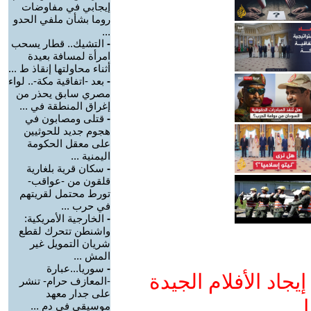
إيجابي في مفاوضات
روما بشأن ملفي الحدو
...
-
التشيك.. قطار يسحب
امرأة لمسافة بعيدة
أثناء محاولتها إنقاذ ط ...
-
بعد -اتفاقية مكة-.. لواء
مصري سابق يحذر من
إغراق المنطقة في ...
-
قتلى ومصابون في
هجوم جديد للحوثيين
على معقل الحكومة
اليمنية ...
-
سكان قرية بلغارية
قلقون من -عواقب-
تورط محتمل لقريتهم
في حرب ...
-
الخارجية الأمريكية:
واشنطن تتحرك لقطع
شريان التمويل غير
المش ...
-
سوريا...عبارة
جاد الأفلام الجيدة
-المعازف حرام- تنشر
على جدار معهد
ا
موسيقي في دم ...