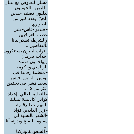
مسار التفاوض مع لبنان
-
اليمن.. الحوثيون
يعلنون قصف -صحن
الجنّ- بعدد كبير من
الصواري ...
-
فيديو -قاس- يثير
غضب العراقيين
والشرطة تصدر بيانا
بالتفاصيل ...
-
نواب ليبيون يستنكرون
أحداث صرمان
ويهاجمون صمت
الرئاسي وحكومة ...
-
منظمة رقابية في
تونس: الرئيس قيس
سعيد فشل في تحقيق
أكثر من 8 ...
-
التعليم العالي: إعداد
كوادر أكاديمية تمتلك
المهارات الرقمية ...
-
زين العابدين فؤاد:
-الشعر بالنسبة لي
مقاومة للقبح وبدونه أنا
...
-
السعودية وتركيا