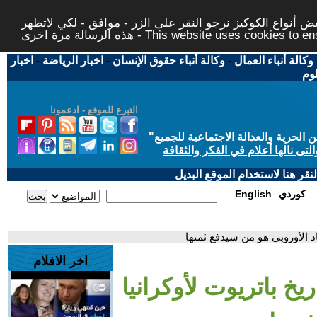
 أنواع الكوكيز نرجو النقر على الزر - موافق - لكي لاتظهر
This website uses cookies to ensure you ge
وكالة أنباء العمال
-
وكالة أنباء حقوق الإنسان
-
اخبار الرياضة
-
اخبار
لوم
التبرع للموقع - ادعمونا
حرية والعدالة الاجتماعية للجميع
"
تى نالها أعلام في الفكر والثقافة
قر هنا لاستخدام الموقع البديل
كوردي
English
د الأوروبي هو من سيدفع ثمنها
اخر الافلام
 باتريوت لأوكرانيا