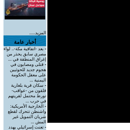
المزيد.....
أخبار عامة
-
بعد -اتفاقية مكة-.. لواء
مصري سابق يحذر من
إغراق المنطقة في ...
-
قتلى ومصابون في
هجوم جديد للحوثيين
على معقل الحكومة
اليمنية ...
-
سكان قرية بلغارية
قلقون من -عواقب-
تورط محتمل لقريتهم
في حرب ...
-
الخارجية الأمريكية:
واشنطن تتحرك لقطع
شريان التمويل غير
المش ...
-
تعنت إسرائيلي يهدد