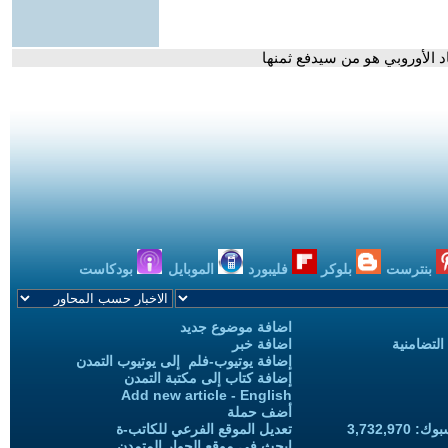
د الأوروبي هو من سيدفع ثمنها
بنترست
بلوكر
فليبورد
الموبايل
بودكاست
اضافة موضوع جديد
التضامنية
اضافة خبر
إضافة يوتيوب-فلم إلى يوتيوب التمدن
إضافة كتاب إلى مكتبة التمدن
Add new article - English
أضف حملة
3,732,97
تعديل الموقع الفرعي للكاتب-ة
ابحث في موقع الحوار المتمدن