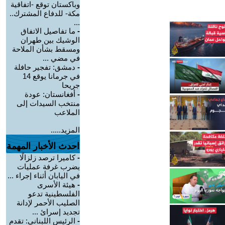
وباكستان توقع -اتفاقية
مكة- للدفاع المشترك..
...
-
ما تفاصيل الاتفاق
الوشيك بين طهران
ومسقط بشأن الملاحة
في مضي ...
-
دمشق: تفجير حافلة
في جرمانا يوقع 14
جريحا
-
أفغانستان: عودة
منتخب السيدات إلى
الملاعب
المزيد.....
احدث الأخبار المهمة
-
كاميرا ترصد زلزالًا
يضرب غرفة عمليات
في اليابان أثناء إجراء ...
-
هيئة الأسرى
الفلسطينية تدعو
الصليب الأحمر لإدانة
تجديد إسرائ ...
-
الرئيس اللبناني: تقدم