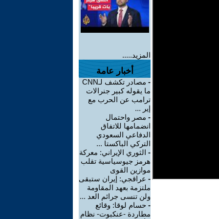
المزيد.....
أخبار عامة
-
مصادر تكشف لـCNN
ما يقوله كبير جنرالات
ترامب عن الحرب مع
إير ...
-
مصر واحتمال
انضمامها للاتفاق
الدفاعي السعودي
التركي الباكستا ...
-
الثوري الإيراني: معركة
هرمز جيوسياسية تقلب
موازين القوى
-
عراقجي: إيران ستبقى
ملتزمة بعهد المقاومة
ولن تنسى جرائم العد ...
-
حسام لوقا: وقائع
مطاردة -عنكبوت- نظام