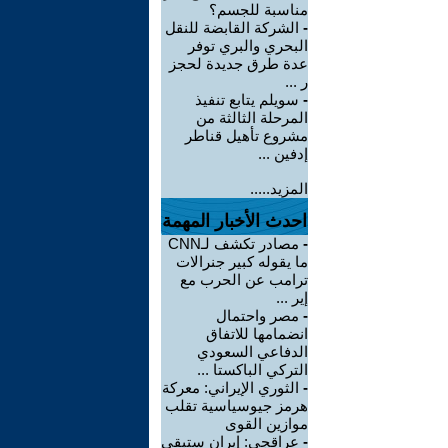
مناسبة للجسم؟
-
الشركة القابضة للنقل
البحري والبري توفر
عدة طرق جديدة لحجز
ر ...
-
سويلم يتابع تنفيذ
المرحلة الثالثة من
مشروع تأهيل قناطر
إدفين ...
المزيد.....
احدث الأخبار المهمة
-
مصادر تكشف لـCNN
ما يقوله كبير جنرالات
ترامب عن الحرب مع
إير ...
-
مصر واحتمال
انضمامها للاتفاق
الدفاعي السعودي
التركي الباكستا ...
-
الثوري الإيراني: معركة
هرمز جيوسياسية تقلب
موازين القوى
-
عراقجي: إيران ستبقى