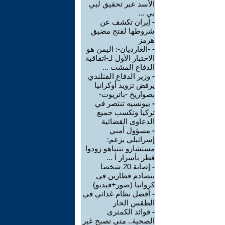
الأسد عبر تحقيق لبي
بي ...
-
إيران تكشف عن
شروطها لفتح مضيق
هرمز
-
-الغارديان-: اليمن هو
الاختبار الأول لـ-اتفاقية
الدفاع المشت ...
-
وزير الدفاع الفنلندي
يرفض تزويد أوكرانيا
بصواريخ -باتريوت-
-
بيونسيه تنتصر في
تركيا وتكسب جميع
الدعاوى القضائية
-
مسؤول أمني
إسرائيلي يزعم:
مستشارو نتنياهو زودوا
قطر بأسرار أ ...
-
إصابة 20 شخصا
بتصادم قطارين في
كرواتيا (صور+فيديو)
-
أفضل نظام غذائي في
الطقس الحار
-
فوائد الكمثرى
الصحية.. متى تصبح غير