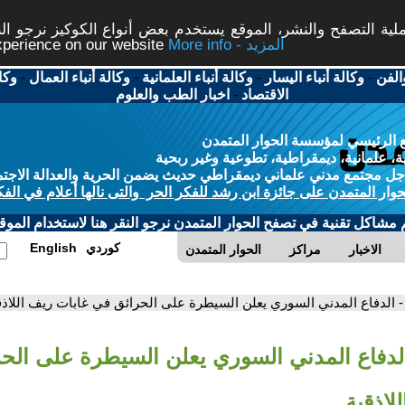
ة التصفح والنشر، الموقع يستخدم بعض أنواع الكوكيز نرجو النق
More info - المزيد
experience on our website
الفن
-
وكالة أنباء اليسار
-
وكالة أنباء العلمانية
-
وكالة أنباء العمال
-
وكا
الاقتصاد
-
اخبار الطب والعلوم
 الرئيسي لمؤسسة الحوار المتمدن
، علمانية، ديمقراطية، تطوعية وغير ربحية
ل مجتمع مدني علماني ديمقراطي حديث يضمن الحرية والعدالة الاجتم
حوار المتمدن على جائزة ابن رشد للفكر الحر والتى نالها أعلام في الفك
م مشاكل تقنية في تصفح الحوار المتمدن نرجو النقر هنا لاستخدام الموقع
كوردي
English
الاخبار
مراكز
الحوار المتمدن
- الدفاع المدني السوري يعلن السيطرة على الحرائق في غابات ريف اللاذق
الدفاع المدني السوري يعلن السيطرة على الح
لاذقية