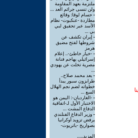
ملتزمة بعهد المقاومة
ولن تنسى جرائم العد ...
-
حسام لوقا: وقائع
مطاردة -عنكبوت- نظام
الأسد عبر تحقيق لبي
بي ...
-
إيران تكشف عن
شروطها لفتح مضيق
هرمز
-
-خيار خاطئ-.. إعلام
إسرائيلي يهاجم فنانة
مصرية تخلت عن يهودي
...
-
بعد محمد صلاح..
طرابزون سبور يبدأ
خطواته لضم نجم الهلال
ا
السع ...
-
-الغارديان-: اليمن هو
الاختبار الأول لـ-اتفاقية
الدفاع المشت ...
-
وزير الدفاع الفنلندي
يرفض تزويد أوكرانيا
بصواريخ -باتريوت-
المزيد.....