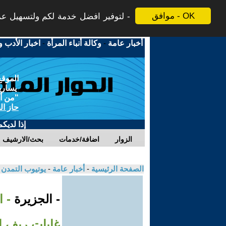
موافق - OK
لتوفير افضل خدمة لكم ولتسهيل عملي
أخبار عامة
-
وكالة أنباء المرأة
-
اخبار الأدب و
الموقع
يسارية
"من أج
حاز ال
إذا لديك
الزوار
اضافة/خدمات
بحث/الارشيف
الصفحة الرئيسية
-
أخبار عامة
-
يوتيوب التمدن
- الجزيرة
- 
غابات ريف ال