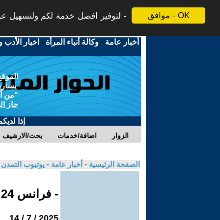
موافق - OK
لتوفير افضل خدمة لكم ولتسهيل عملي
أخبار عامة
-
وكالة أنباء المرأة
-
اخبار الأدب و
الموقع
يسارية
"من أج
حاز ال
إذا لديك
الزوار
اضافة/خدمات
بحث/الارشيف
الصفحة الرئيسية
-
أخبار عامة
-
يوتيوب التمدن
- فرانس 24
2025 / 7 / 14