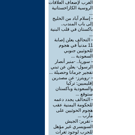
الغرب لإضعاف العلاقات
الروسية الكازاخستانية
...
-
إسلام آباد من الخليج
إلى باب المندب..
باكستان في قلب البنية
...
-
التحالف يعلن إصابة
11 مدنياً في هجوم
للحوثيين جنوبي
السعودية ...
-
سوريا.. -منبر أنصار
الرسول- يعلن عن تبني
تفجير جرمانا وحصيلة ...
-
-رويترز- عن مصدرين
إقليميين: تركيا
والسعودية وباكستان
ستوقع ...
-
التحالف يجدد دعمه
للحكومة اليمنية عقب
هجوم الحوثيين على
مأرب ...
-
تقرير: الجيش
السويسري غير مؤهل
للحرب لوجود ثغرات