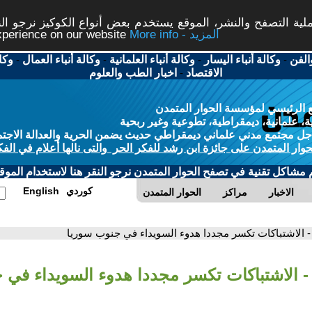
ة التصفح والنشر، الموقع يستخدم بعض أنواع الكوكيز نرجو النق
More info - المزيد
experience on our website
الفن
-
وكالة أنباء اليسار
-
وكالة أنباء العلمانية
-
وكالة أنباء العمال
-
وكا
الاقتصاد
-
اخبار الطب والعلوم
 الرئيسي لمؤسسة الحوار المتمدن
، علمانية، ديمقراطية، تطوعية وغير ربحية
ل مجتمع مدني علماني ديمقراطي حديث يضمن الحرية والعدالة الاجتم
حوار المتمدن على جائزة ابن رشد للفكر الحر والتى نالها أعلام في الفك
م مشاكل تقنية في تصفح الحوار المتمدن نرجو النقر هنا لاستخدام الموقع
كوردي
English
الاخبار
مراكز
الحوار المتمدن
- الاشتباكات تكسر مجددا هدوء السويداء في جنوب سوريا
- الاشتباكات تكسر مجددا هدوء السويداء في 