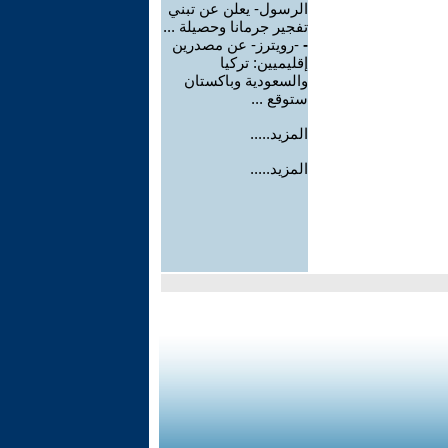
الرسول- يعلن عن تبني
تفجير جرمانا وحصيلة ...
-
-رويترز- عن مصدرين
إقليميين: تركيا
والسعودية وباكستان
ستوقع ...
المزيد.....
المزيد.....