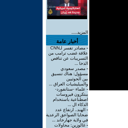
المزيد.....
أخبار عامة
-
مصادر تفسر لـCNN
علاقة غضب ترامب من
التسريبات عن تناقص
الذخا ...
-
مصدر سعودي
مسؤول: هناك تنسيق
بين الحوثيين
والميليشيات العراق ...
-
علماء -ستانفورد-
يبتكرون فيروسات
اصطناعية باستخدام
الذكاء ال ...
-
الهند.. ارتفاع عدد
ضحايا الصواعق الرعدية
في ولاية جهارخاند ...
-
غالوزين: محاولات