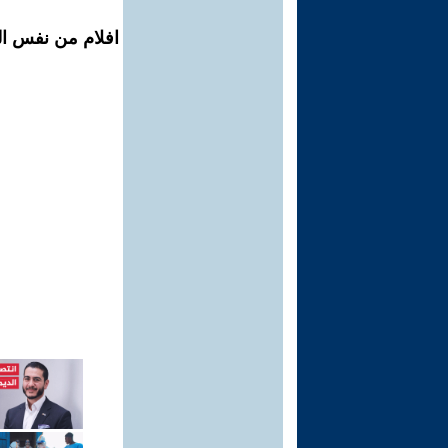
افلام من نفس ال