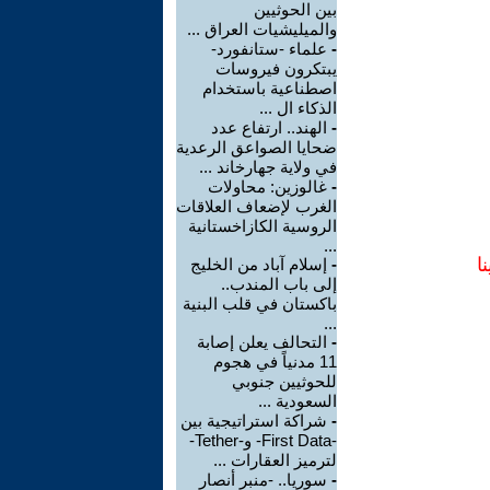
بين الحوثيين
والميليشيات العراق ...
-
علماء -ستانفورد-
يبتكرون فيروسات
اصطناعية باستخدام
الذكاء ال ...
-
الهند.. ارتفاع عدد
ضحايا الصواعق الرعدية
في ولاية جهارخاند ...
-
غالوزين: محاولات
الغرب لإضعاف العلاقات
الروسية الكازاخستانية
...
ا
-
إسلام آباد من الخليج
إلى باب المندب..
باكستان في قلب البنية
...
-
التحالف يعلن إصابة
11 مدنياً في هجوم
للحوثيين جنوبي
السعودية ...
-
شراكة استراتيجية بين
-First Data- و-Tether-
لترميز العقارات ...
-
سوريا.. -منبر أنصار