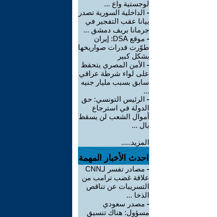
لوجستية واع ...
-
الداخلية السورية تصدر
بيانا عقب التفجير في
جرمانا بريف دمشق ...
-
موقع DSA: إيران
طوّرت قدرات صواريخها
بشكل كبير
-
الأمن المصري يتحفظ
على لواء شرطة عراقي
سابق بسبب مليار جنيه
...
-
الرئيس التونسي: حق
الدولة في استرجاع
أموال الشعب لن يسقط
بال ...
المزيد.....
احدث الأخبار المهمة
-
مصادر تفسر لـCNN
علاقة غضب ترامب من
التسريبات عن تناقص
الذخا ...
-
مصدر سعودي
مسؤول: هناك تنسيق