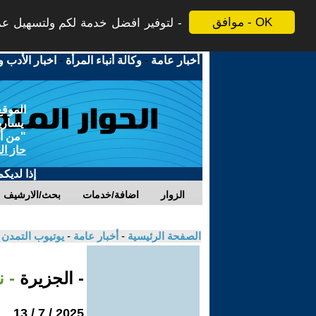
موافق - OK
لتوفير افضل خدمة لكم ولتسهيل عملي
أخبار عامة
-
وكالة أنباء المرأة
-
اخبار الأدب و
الموقع
يسارية
"من أج
حاز ال
إذا لديك
الزوار
اضافة/خدمات
بحث/الارشيف
الصفحة الرئيسية
-
أخبار عامة
-
يوتيوب التمدن
- الجزيرة
- ن
2025 / 7 / 13