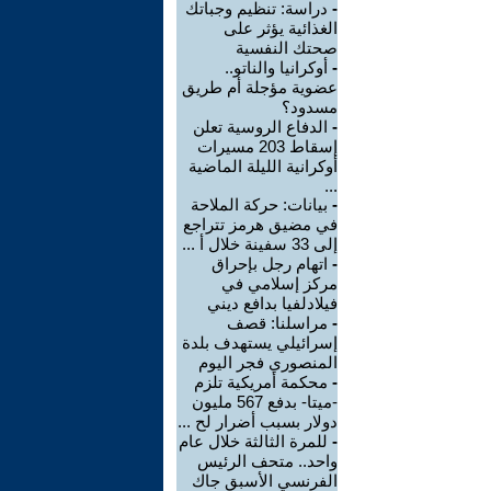
-
دراسة: تنظيم وجباتك
الغذائية يؤثر على
صحتك النفسية
-
أوكرانيا والناتو..
عضوية مؤجلة أم طريق
مسدود؟
-
الدفاع الروسية تعلن
إسقاط 203 مسيرات
أوكرانية الليلة الماضية
...
-
بيانات: حركة الملاحة
في مضيق هرمز تتراجع
إلى 33 سفينة خلال أ ...
-
اتهام رجل بإحراق
مركز إسلامي في
فيلادلفيا بدافع ديني
-
مراسلنا: قصف
إسرائيلي يستهدف بلدة
المنصوري فجر اليوم
-
محكمة أمريكية تلزم
-ميتا- بدفع 567 مليون
دولار بسبب أضرار لح ...
-
للمرة الثالثة خلال عام
واحد.. متحف الرئيس
الفرنسي الأسبق جاك