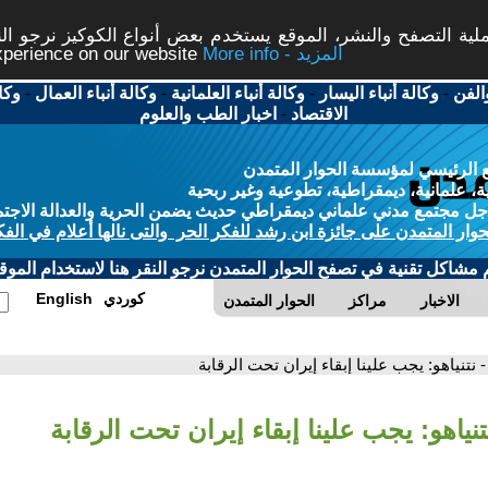
ة التصفح والنشر، الموقع يستخدم بعض أنواع الكوكيز نرجو النق
More info - المزيد
experience on our website
الفن
-
وكالة أنباء اليسار
-
وكالة أنباء العلمانية
-
وكالة أنباء العمال
-
وكا
الاقتصاد
-
اخبار الطب والعلوم
 الرئيسي لمؤسسة الحوار المتمدن
، علمانية، ديمقراطية، تطوعية وغير ربحية
ل مجتمع مدني علماني ديمقراطي حديث يضمن الحرية والعدالة الاجتم
حوار المتمدن على جائزة ابن رشد للفكر الحر والتى نالها أعلام في الفك
م مشاكل تقنية في تصفح الحوار المتمدن نرجو النقر هنا لاستخدام الموقع
كوردي
English
الاخبار
مراكز
الحوار المتمدن
- نتنياهو: يجب علينا إبقاء إيران تحت الرقابة
تنياهو: يجب علينا إبقاء إيران تحت الرقابة