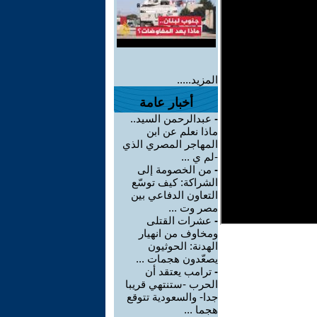
المزيد.....
أخبار عامة
-
عبدالرحمن السيد..
ماذا نعلم عن ابن
المهاجر المصري الذي
-لم ي ...
-
من الخصومة إلى
الشراكة: كيف توسّع
التعاون الدفاعي بين
مصر وت ...
-
عشرات القتلى
ومخاوف من انهيار
الهدنة: الحوثيون
يصعّدون هجمات ...
-
ترامب يعتقد أن
الحرب -ستنتهي قريبا
جدا- والسعودية تتوقع
هجما ...