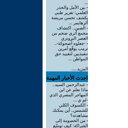
...
-
بين الأمل والحذر
العلمي: تقرير طبي
يكشف تحسن مريضة
ألزهايمر ...
-
الصين.. اكتشاف
مجمع أثري ضخم من
العصر البرونزي
-
-جعلوه أضحوكة-..
ترمب يوقّع أمرين
تنفيذيين لتقييد حق
المواطن ...
المزيد.....
احدث الأخبار المهمة
-
عبدالرحمن السيد..
ماذا نعلم عن ابن
المهاجر المصري الذي
-لم ي ...
-
الكسوف الكلي
للشمس.. أين يمكنك
مشاهدته؟
-
من الخصومة إلى
الشراكة: كيف توسّع