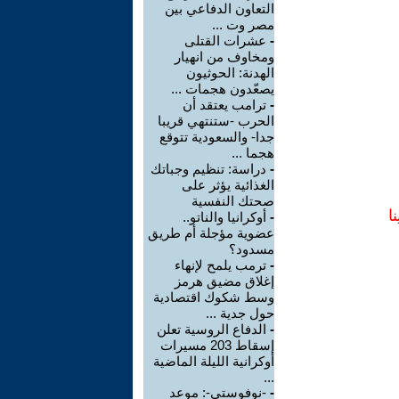
التعاون الدفاعي بين
مصر وت ...
-
عشرات القتلى
ومخاوف من انهيار
الهدنة: الحوثيون
يصعّدون هجمات ...
-
ترامب يعتقد أن
الحرب -ستنتهي قريبا
جدا- والسعودية تتوقع
هجما ...
-
دراسة: تنظيم وجباتك
الغذائية يؤثر على
صحتك النفسية
ا
-
أوكرانيا والناتو..
عضوية مؤجلة أم طريق
مسدود؟
-
ترمب يلمح لإنهاء
إغلاق مضيق هرمز
وسط شكوك اقتصادية
حول جدية ...
-
الدفاع الروسية تعلن
إسقاط 203 مسيرات
أوكرانية الليلة الماضية
...
-
-نوفوستي-: موعد