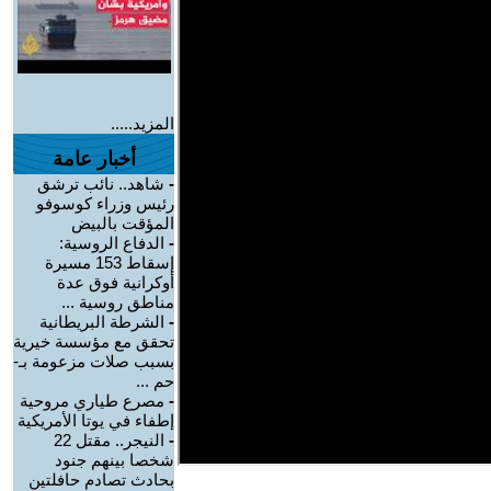
المزيد.....
أخبار عامة
-
شاهد.. نائب ترشق
رئيس وزراء كوسوفو
المؤقت بالبيض
-
الدفاع الروسية:
إسقاط 153 مسيرة
أوكرانية فوق عدة
مناطق روسية ...
-
الشرطة البريطانية
تحقق مع مؤسسة خيرية
بسبب صلات مزعومة بـ-
حم ...
-
مصرع طياري مروحية
إطفاء في يوتا الأمريكية
-
النيجر.. مقتل 22
شخصا بينهم جنود
بحادث تصادم حافلتين