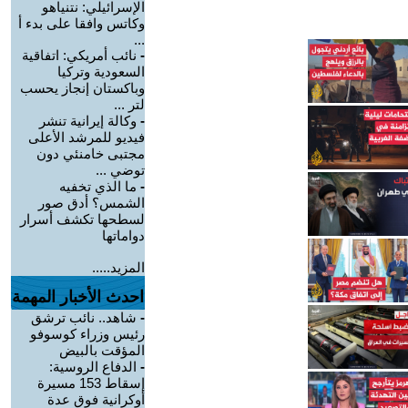
الإسرائيلي: نتنياهو
وكاتس وافقا على بدء أ
...
-
نائب أمريكي: اتفاقية
السعودية وتركيا
وباكستان إنجاز يحسب
لتر ...
-
وكالة إيرانية تنشر
فيديو للمرشد الأعلى
مجتبى خامنئي دون
توضي ...
-
ما الذي تخفيه
الشمس؟ أدق صور
لسطحها تكشف أسرار
دواماتها
المزيد.....
احدث الأخبار المهمة
-
شاهد.. نائب ترشق
رئيس وزراء كوسوفو
المؤقت بالبيض
-
الدفاع الروسية:
إسقاط 153 مسيرة
أوكرانية فوق عدة