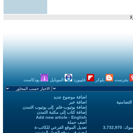
ا
بنترست
بلوكر
فليبورد
الموبايل
بودكاست
اضافة موضوع جديد
التضامنية
اضافة خبر
إضافة يوتيوب-فلم إلى يوتيوب التمدن
إضافة كتاب إلى مكتبة التمدن
Add new article - English
أضف حملة
3,732,97
تعديل الموقع الفرعي للكاتب-ة
ابحث في موقع الحوار المتمدن