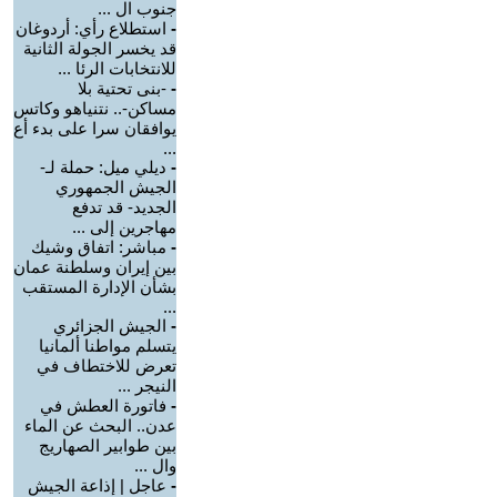
جنوب ال ...
-
استطلاع رأي: أردوغان
قد يخسر الجولة الثانية
للانتخابات الرئا ...
-
-بنى تحتية بلا
مساكن-.. نتنياهو وكاتس
يوافقان سرا على بدء أع
...
-
ديلي ميل: حملة لـ-
الجيش الجمهوري
الجديد- قد تدفع
مهاجرين إلى ...
-
مباشر: اتفاق وشيك
بين إيران وسلطنة عمان
بشأن الإدارة المستقب
...
-
الجيش الجزائري
يتسلم مواطنا ألمانيا
تعرض للاختطاف في
النيجر ...
-
فاتورة العطش في
عدن.. البحث عن الماء
بين طوابير الصهاريج
وال ...
-
عاجل | إذاعة الجيش