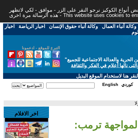
 أنواع الكوكيز نرجو النقر على الزر - موافق - لكي لاتظهر
This website uses cookies to ensure you ge
وكالة أنباء العمال
-
وكالة أنباء حقوق الإنسان
-
اخبار الرياضة
-
اخبار
لوم
التبرع للموقع - ادعمونا
حرية والعدالة الاجتماعية للجميع
"
تى نالها أعلام في الفكر والثقافة
قر هنا لاستخدام الموقع البديل
كوردي
English
ا
اخر الافلام
لمواجهة ترمب: