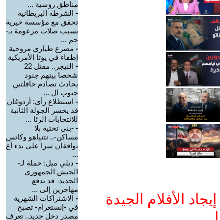
مناطق روسية ...
-
الشرطة البريطانية
تحقق مع مؤسسة خيرية
بسبب صلات مزعومة بـ-
حم ...
-
مصرع طياري مروحية
إطفاء في يوتا الأمريكية
-
النيجر.. مقتل 22
شخصا بينهم جنود
بحادث تصادم حافلتين
جنوب ال ...
-
استطلاع رأي: أردوغان
قد يخسر الجولة الثانية
للانتخابات الرئا ...
-
-بنى تحتية بلا
مساكن-.. نتنياهو وكاتس
يوافقان سرا على بدء أع
...
-
ديلي ميل: حملة لـ-
الجيش الجمهوري
الجديد- قد تدفع
مهاجرين إلى ...
جاد الأفلام الجيدة
-
الاشتراكات الشهرية
في -إنستغرام- تصبح
ا
مصدر دخل جديد.. تعرف