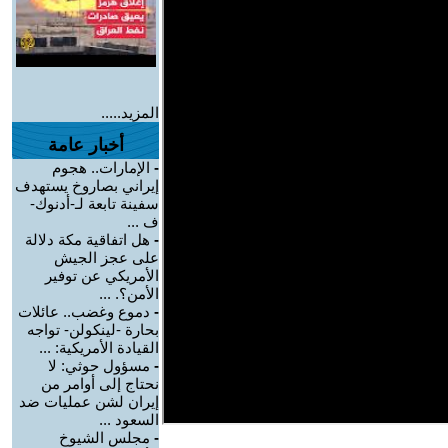
المزيد.....
أخبار عامة
-
الإمارات.. هجوم
إيراني بصاروخ يستهدف
سفينة تابعة لـ-أدنوك-
ف ...
-
هل اتفاقية مكة دلالة
على عجز الجيش
الأمريكي عن توفير
الأمن؟. ...
-
دموع وغضب.. عائلات
بحارة -لينكولن- تواجه
القيادة الأمريكية: ...
-
مسؤول حوثي: لا
نحتاج إلى أوامر من
إيران لشن عمليات ضد
السعود ...
-
مجلس الشيوخ