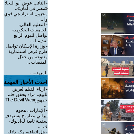
-
النائب عوض أبو النجا:
«مصر في أمان»..
مخزون استراتيجي قوي
وا ...
-
التعليم العالي:
الجامعات الحكومية
تواصل لليوم الرابع
تقديم ا ...
-
وزارة الإسكان تواصل
طرح فرص استثمارية
متنوعة من خلال
المنصات ...
المزيد.....
احدث الأخبار المهمة
-
أزياء الفيلم تُعرض
للبيع.. مزاد يحقق حلم
جمهورThe Devil Wear
...
-
الإمارات.. هجوم
إيراني بصاروخ يستهدف
سفينة تابعة لـ-أدنوك-
ف ...
-
هل اتفاقية مكة دلالة