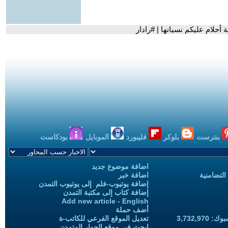
 أحلام عليكم نسيانها | #رادار
بنترست
بلوكر
فليبورد
الموبايل
بودكاست
اضافة موضوع جديد
التضامنية
اضافة خبر
إضافة يوتيوب-فلم إلى يوتيوب التمدن
إضافة كتاب إلى مكتبة التمدن
Add new article - English
أضف حملة
3,732,97
تعديل الموقع الفرعي للكاتب-ة
ابحث في موقع الحوار المتمدن