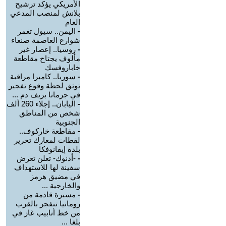
الأمريكي يؤكد ترشيح
بلانش لمنصب المدعي
العام
-
اليمن.. سيول تغمر
شوارع العاصمة صنعاء
-
روسيا.. إعصار غير
مألوف يجتاح مقاطعة
خاباروفسك
-
سوريا.. كاميرا مراقبة
توثق لحظة وقوع تفجير
في جرمانا بريف دم ...
-
اليابان.. إجلاء 260 ألف
شخص من المناطق
الجنوبية
-
مقاطعة خاركوف..
لقطات لمعارك تحرير
بلدة إيفانوفكا
-
-أدنوك- تعلن تعرض
سفينة لها للاستهداف
في مضيق هرمز
والخارجية ...
-
مسيرة قادمة من
رومانيا تنفجر بالقرب
من خط أنابيب غاز في
بلغا ...