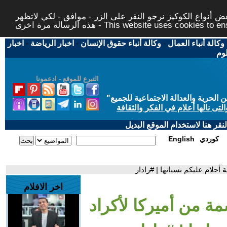
 أنواع الكوكيز نرجو النقر على الزر - موافق - لكي لاتظهر
This website uses cookies to ensure you ge
وكالة أنباء العمال
-
وكالة أنباء حقوق الإنسان
-
اخبار الرياضة
-
اخبار
لوم
التبرع للموقع - ادعمونا
حرية والعدالة الاجتماعية للجميع
"
تى نالها أعلام في الفكر والثقافة
قر هنا لاستخدام الموقع البديل
كوردي
English
 أحلام عليكم نسيانها | #رادار
اخر الافلام
ة من أميركا لأكراد