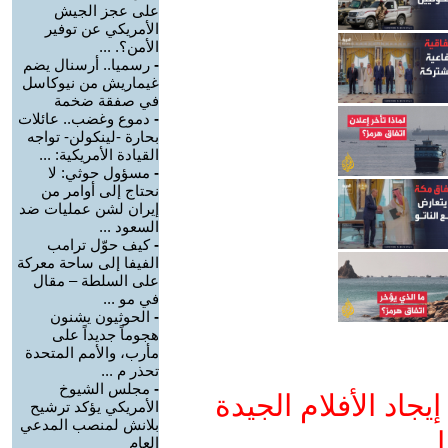
على عجز الجيش
الأمريكي عن توفير
الأمن؟. ...
-
رسميا.. أرسنال يضم
غيماريش من نيوكاسل
في صفقة ضخمة
-
دموع وغضب.. عائلات
بحارة -لينكولن- تواجه
القيادة الأمريكية: ...
-
مسؤول حوثي: لا
نحتاج إلى أوامر من
إيران لشن عمليات ضد
السعود ...
-
كيف حوّل ترامب
الفيفا إلى ساحة معركة
على السلطة – مقال
في مو ...
-
الحوثيون يشنون
هجوماً جديداً على
مأرب، والأمم المتحدة
تحذر م ...
-
مجلس الشيوخ
جاد الأفلام الجيدة
الأمريكي يؤكد ترشيح
بلانش لمنصب المدعي
ا
العام