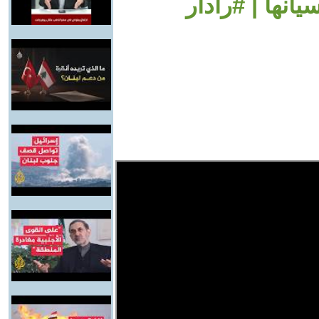
يانها | #رادار