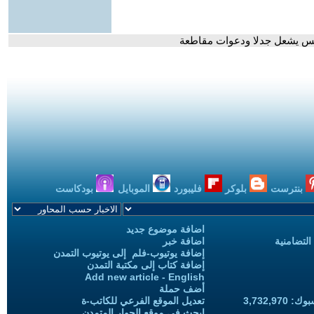
نس يشعل جدلا ودعوات مقاطعة
بنترست
بلوكر
فليبورد
الموبايل
بودكاست
اضافة موضوع جديد
التضامنية
اضافة خبر
إضافة يوتيوب-فلم إلى يوتيوب التمدن
إضافة كتاب إلى مكتبة التمدن
Add new article - English
أضف حملة
3,732,97
تعديل الموقع الفرعي للكاتب-ة
ابحث في موقع الحوار المتمدن