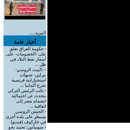
المزيد.....
أخبار عامة
-
حكومة العراق تعلق
على -الخصومات- على
أسعار نفط البلاد في
ظل ...
-
-البيت الروسي-
ببرلين- شبهات
استخباراتية فرنسية
تحرج ألمانيا ...
-
نائب الرئيس التركي
يتحدث عن احتمالية
انضمام مصر إلى
اتفاقية ...
-
الجيش الروسي
يسيطر على بلدة أخرى
في خاركوف (فيديو)
-
سوبيانين: تحييد نحو