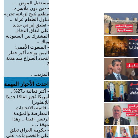
مستقبل الموض ...
-
-من دون ملابس-..
مطعم يُتيح لزبائنه تجربة
تناول الطعام عراة ...
-
تعليق إيراني جديد
على اتفاق الدفاع
المشترك بين السعودية
وباك ...
-
المبعوث الأممي:
اليمن يواجه أكبر خطر
لتجدد الصراع منذ هدنة
2 ...
المزيد.....
احدث الأخبار المهمة
-
أكثر فعالية بـ27%..
أمريكا تُجيز لقاحًا جديدًا
للإنفلونزا
-
قائمة بالاتحادات
المعارضة والمؤيدة
لرئيس -فيفا-.. وهذا
موقف ...
-
حكومة العراق تعلق
على -الخصومات- على