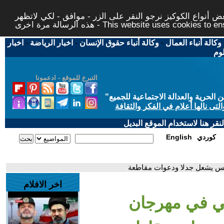
 أنواع الكوكيز نرجو النقر على الزر - موافق - لكي لاتظهر
This website uses cookies to ensure you ge
وكالة أنباء العمال
-
وكالة أنباء حقوق الإنسان
-
اخبار الرياضة
-
اخبار
لوم
التبرع للموقع - ادعمونا
حرية والعدالة الاجتماعية للجميع
"
تى نالها أعلام في الفكر والثقافة
قر هنا لاستخدام الموقع البديل
كوردي
English
نس يشعل جدلا ودعوات مقاطعة
اخر الافلام
ي في مهرجان