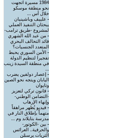
1984 مسيرة اتجهت
نحو منطقة موسكو
خلال أس ...
-
علييف وباشينيان
يبحثان التنفيذ العملي
لمشروع -طريق ترامب-
-
من عبد الله الشهري
قائد التحالف البحري
المتعدد الجنسيات؟
-
الأمن السوري يحبط
تفجيرا لتنظيم الدولة
في منطقة السيدة زينب
...
-
إعصار دولفين يضرب
اليابان ويتجه نحو الصين
وتايوان
-
قانون تركي لتعزيز
-التضامن الوطني-
وإنهاء الإرهاب
-
فيديو يُظهر مراهقاً
متهماً بإطلاق النار في
مدرسة بتايلاند وم ...
-
بين -الكوتور-
والحرفية.. العرائس
الثريات يرسمْن