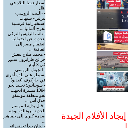
أسعار نفط البلاد في
ظل ...
-
-البيت الروسي-
ببرلين- شبهات
استخباراتية فرنسية
تحرج ألمانيا ...
-
نائب الرئيس التركي
يتحدث عن احتمالية
انضمام مصر إلى
اتفاقية ...
-
محمد صلاح ينعش
خزائن طرابزون سبور
في 3 أيام
-
الجيش الروسي
يسيطر على بلدة أخرى
في خاركوف (فيديو)
-
سوبيانين: تحييد نحو
1984 مسيرة اتجهت
نحو منطقة موسكو
خلال أس ...
-
قبل بداية الموسم
الجديد.. رونالدو يوجه
جاد الأفلام الجيدة
صدمة كبرى إلى جماهير
...
ا
-
لبنان يبدأ تحضيراته