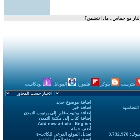
نار مع حماس.. ماذا تتضمن؟
بنترست
بلوكر
فليبورد
الموبايل
بودكاست
اضافة موضوع جديد
التضامنية
اضافة خبر
إضافة يوتيوب-فلم إلى يوتيوب التمدن
إضافة كتاب إلى مكتبة التمدن
Add new article - English
أضف حملة
3,732,97
تعديل الموقع الفرعي للكاتب-ة
ابحث في موقع الحوار المتمدن