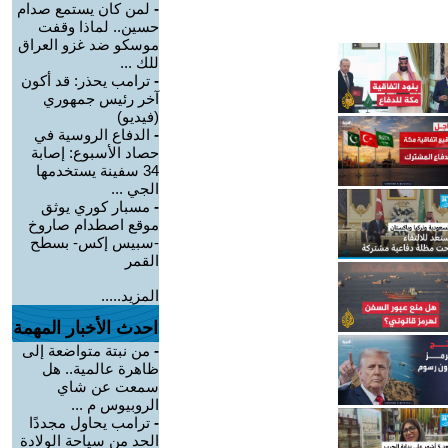
-
لمن كان يستمع صدام
حسين.. لماذا وقفت
موسكو ضد غزو العراق
للك ...
-
ترامب يحذر: قد أكون
آخر رئيس جمهوري
(فيديو)
-
الدفاع الروسية في
حصاد الأسبوع: إصابة
34 سفينة يستخدمها
الجي ...
-
مسبار كوري يوثق
موقع اصطدام صاروخ
-سبيس إكس- بسطح
القمر
المزيد.....
احدث الأخبار المهمة
-
من نبتة متواضعة إلى
ظاهرة عالمية.. هل
سمعت عن شاي
الروبيوس م ...
-
ترامب يحاول مجددًا
الحد من سياحة الولادة