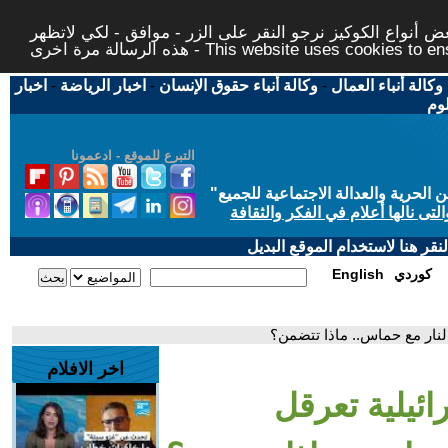
 أنواع الكوكيز نرجو النقر على الزر - موافق - لكي لاتظهر
This website uses cookies to ensure you ge
وكالة أنباء العمال
-
وكالة أنباء حقوق الإنسان
-
اخبار الرياضة
-
اخبار
لوم
التبرع للموقع - ادعمونا
حرية والعدالة الاجتماعية للجميع
"
تى نالها أعلام في الفكر والثقافة
قر هنا لاستخدام الموقع البديل
كوردي
English
نار مع حماس.. ماذا تتضمن؟
اخر الافلام
ئيلية تعرقل