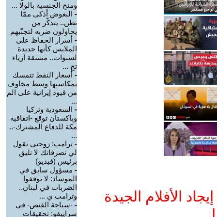
ومنح الجنسية بالولا ...
-
البعوض أذكى ممّا
تظن.. يتذكّر من
يحاولون ضربه لتجنّبهم
-
أسرار الحفاظ على
الملابس كأنها جديدة
لسنوات.. منسقة أزياء
تج ...
-
أسعار النفط تتمسك
بمكاسبها وسط مخاوف
من قيود إيرانية على الم
...
-
السعودية وتركيا
وباكستان توقع -اتفاقية
مكة للدفاع المشترك-..
...
-
ترامب: زوجتي تقول
لي تصرفاتك لا تليق
برئيس (فيديو)
-
مسؤول سابق في
الموساد: لا توقفوا
الضربات في لبنان..
جاد الأفلام الجيدة
وترامب ي ...
-
-سياحة القنص- في
ا
سراييفو: تحقيقات