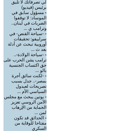
لي تصرفاتك لا تليق
برئيس (فيديو)
-
مسؤول سابق في
الموساد: لا توقفوا
الضربات في لبنان..
وترامب ي ...
-
-سياحة القنص- في
سراييفو: تحقيقات
أوروبية تبحث عن أدلة
بعد ث ...
-
-سياحة الولادة-..
ترامب يشن الحرب على
حق اكتساب الجنسية
بالو ...
-
-لكنت سائق أجرة
بمصر-.. جدل بسبب
تصريحات لعبدول
السياسي الأم ...
-
بوتين يبحث مع مجلس
الأمن الروسي تعزيز
الحماية من الإرهاب
لمن ...
-
الحدائق قد تكون
مفتاحا للوقاية من
السكري