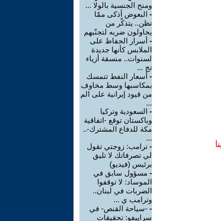
ومنح الجنسية بالولا ...
-
البعوض أذكى ممّا
تظن.. يتذكّر من
يحاولون ضربه لتجنّبهم
-
أسرار الحفاظ على
الملابس كأنها جديدة
لسنوات.. منسقة أزياء
تج ...
-
أسعار النفط تتمسك
بمكاسبها وسط مخاوف
من قيود إيرانية على الم
...
-
السعودية وتركيا
وباكستان توقع -اتفاقية
مكة للدفاع المشترك-..
...
ا
-
ترامب: زوجتي تقول
لي تصرفاتك لا تليق
برئيس (فيديو)
-
مسؤول سابق في
الموساد: لا توقفوا
الضربات في لبنان..
وترامب ي ...
-
-سياحة القنص- في
سراييفو: تحقيقات