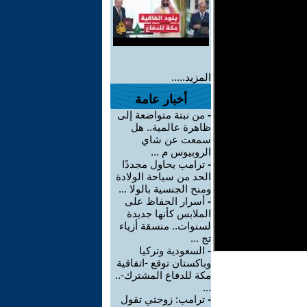
المزيد.....
أخبار عامة
-
من نبتة متواضعة إلى
ظاهرة عالمية.. هل
سمعت عن شاي
الروبيوس م ...
-
ترامب يحاول مجددًا
الحد من سياحة الولادة
ومنح الجنسية بالولا ...
-
أسرار الحفاظ على
الملابس كأنها جديدة
لسنوات.. منسقة أزياء
تج ...
-
السعودية وتركيا
وباكستان توقع -اتفاقية
مكة للدفاع المشترك-..
...
-
ترامب: زوجتي تقول