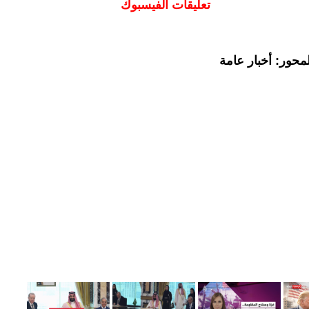
تعليقات الفيسبوك
محور: أخبار عامة