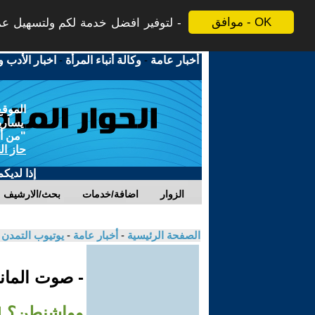
موافق - OK
لتوفير افضل خدمة لكم ولتسهيل عملي
أخبار عامة
-
وكالة أنباء المرأة
-
اخبار الأدب و
الموقع
يسارية
"من أج
حاز ال
إذا لديك
الزوار
اضافة/خدمات
بحث/الارشيف
الصفحة الرئيسية
-
أخبار عامة
-
يوتيوب التمدن
- صوت الماني
وواشنطن؟ | 