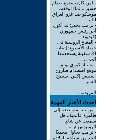
-
لمن كان يستمع صدام
حسين.. لماذا وقفت
موسكو ضد غزو العراق
للك ...
-
ترامب يحذر: قد أكون
آخر رئيس جمهوري
(فيديو)
-
الدفاع الروسية في
حصاد الأسبوع: إصابة
34 سفينة يستخدمها
الجي ...
-
مسبار كوري يوثق
موقع اصطدام صاروخ
-سبيس إكس- بسطح
القمر
المزيد.....
احدث الأخبار المهمة
-
من نبتة متواضعة إلى
ظاهرة عالمية.. هل
سمعت عن شاي
الروبيوس م ...
-
ترامب يحاول مجددًا
الحد من سياحة الولادة