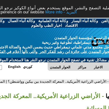
ة التصفح والنشر، الموقع يستخدم بعض أنواع الكوكيز نرجو النق
More info - المزيد
experience on our website
الفن
-
وكالة أنباء اليسار
-
وكالة أنباء العلمانية
-
وكالة أنباء العمال
-
وكا
الاقتصاد
-
اخبار الطب والعلوم
 الرئيسي لمؤسسة الحوار المتمدن
، علمانية، ديمقراطية، تطوعية وغير ربحية
ل مجتمع مدني علماني ديمقراطي حديث يضمن الحرية والعدالة الاجتم
حوار المتمدن على جائزة ابن رشد للفكر الحر والتى نالها أعلام في الفك
م مشاكل تقنية في تصفح الحوار المتمدن نرجو النقر هنا لاستخدام الموقع
كوردي
English
الاخبار
مراكز
الحوار المتمدن
- الأراضي الزراعية الأمريكية.. المعركة الجديدة بين بيكين وواشنطن؟ | الم
ا
- الأراضي الزراعية الأمريكية.. المعركة الجدي
المسائية