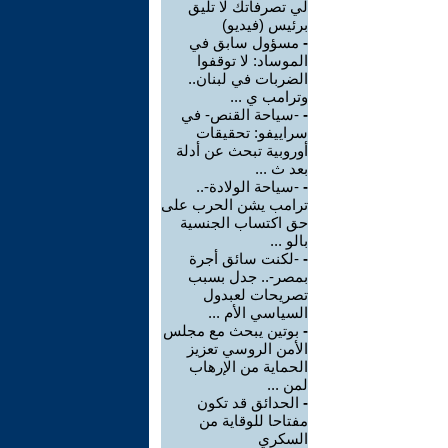
لي تصرفاتك لا تليق
برئيس (فيديو)
-
مسؤول سابق في
الموساد: لا توقفوا
الضربات في لبنان..
وترامب ي ...
-
-سياحة القنص- في
سراييفو: تحقيقات
أوروبية تبحث عن أدلة
بعد ث ...
-
-سياحة الولادة-..
ترامب يشن الحرب على
حق اكتساب الجنسية
بالو ...
-
-لكنت سائق أجرة
بمصر-.. جدل بسبب
تصريحات لعبدول
السياسي الأم ...
-
بوتين يبحث مع مجلس
الأمن الروسي تعزيز
الحماية من الإرهاب
لمن ...
-
الحدائق قد تكون
مفتاحا للوقاية من
السكري