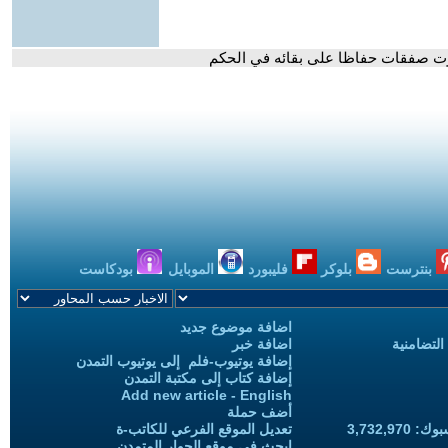
فوت صفقات حفاظا على بقائه في الحكم
بنترست
بلوكر
فليبورد
الموبايل
بودكاست
اضافة موضوع جديد
التضامنية
اضافة خبر
إضافة يوتيوب-فلم إلى يوتيوب التمدن
إضافة كتاب إلى مكتبة التمدن
Add new article - English
أضف حملة
3,732,97
تعديل الموقع الفرعي للكاتب-ة
ابحث في موقع الحوار المتمدن