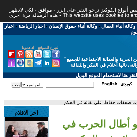
 أنواع الكوكيز نرجو النقر على الزر - موافق - لكي لاتظهر
This website uses cookies to ensure you ge
وكالة أنباء العمال
-
وكالة أنباء حقوق الإنسان
-
اخبار الرياضة
-
اخبار
لوم
التبرع للموقع - ادعمونا
حرية والعدالة الاجتماعية للجميع
"
تى نالها أعلام في الفكر والثقافة
قر هنا لاستخدام الموقع البديل
كوردي
English
فوت صفقات حفاظا على بقائه في الحكم
اخر الافلام
اهو أطال الحرب في