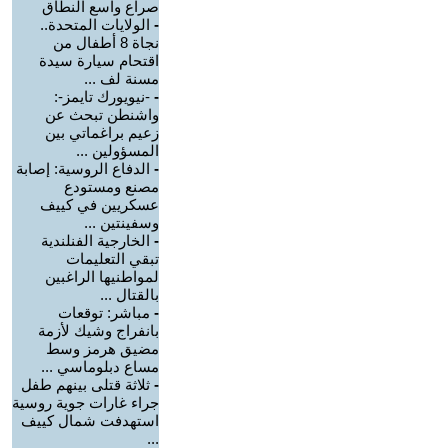
صراع واسع النطاق
-
الولايات المتحدة..
نجاة 8 أطفال من
اقتحام سيارة سيدة
مسنة لف ...
-
-نيويورك تايمز-:
واشنطن تبحث عن
زعيم براغماتي بين
المسؤولين ...
-
الدفاع الروسية: إصابة
مصنع ومستودع
عسكريين في كييف
وسفينتين ...
-
الخارجية الفنلندية
تبقي التعليمات
لمواطنيها الراغبين
بالقتال ...
-
مباشر: توقعات
بانفراج وشيك لأزمة
مضيق هرمز وسط
مساع دبلوماسي ...
-
ثلاثة قتلى بينهم طفل
جراء غارات جوية روسية
استهدفت شمال كييف
...