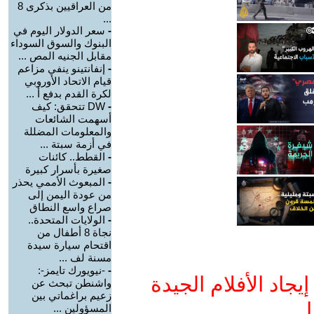
من العراقيين بذكرى 8
...
-
سعر الدولار اليوم في
البنوك والسوق السوداء
مقابل الجنيه المص ...
-
إنفانتينو ينفي مزاعم
قيام الاتحاد الأوروبي
لكرة القدم بدفع أ ...
-
DW تتحقق: كيف
أسهمت الشائعات
والمعلومات المضللة
في أزمة سبتة ...
-
القطط.. كائنات
صغيرة بأسرار كبيرة
-
المبعوث الأممي يحذر
من عودة اليمن إلى
صراع واسع النطاق
-
الولايات المتحدة..
نجاة 8 أطفال من
اقتحام سيارة سيدة
مسنة لف ...
-
-نيويورك تايمز-:
جاد الأفلام الجيدة
واشنطن تبحث عن
زعيم براغماتي بين
ا
المسؤولين ...