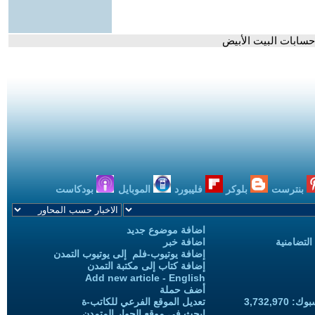
سابات البيت الأبيض
بنترست
بلوكر
فليبورد
الموبايل
بودكاست
اضافة موضوع جديد
التضامنية
اضافة خبر
إضافة يوتيوب-فلم إلى يوتيوب التمدن
إضافة كتاب إلى مكتبة التمدن
Add new article - English
أضف حملة
3,732,97
تعديل الموقع الفرعي للكاتب-ة
ابحث في موقع الحوار المتمدن