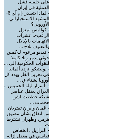
على خلفية فشل
العملية في إيران
-
لماذا يتصدر -إم آي 6-
المشهد الاستخباراتي
الأوروبي؟
-
كواليس -منزل
الرعب-.. عشرات
الاتهامات بالإذلال
والتعنيف تلاح ...
-
فيديو مزعوم لـ-كمين
حوثي يدمر رتلا كاملا
للقوات الحكومية الي ...
-
بوليتيكو: تردد ألمانيا
في تخزين الغاز يهدد كل
أوروبا بشتاء ق ...
-
-أسرار ليلة الخميس-..
العراق يعتقل عناصر
شبكة خططت لشن
هجمات ...
-
عُمان وإيران تقتربان
من اتفاق بشأن مضيق
هرمز، وطهران تشترط
ت ...
-
البرازيل.. انخفاض
قياسي في معدل إزالة