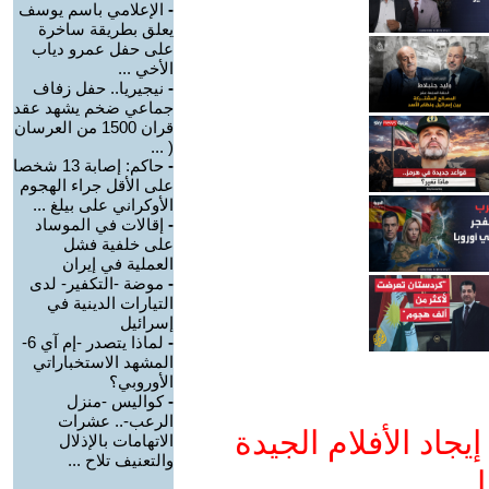
-
الإعلامي باسم يوسف
يعلق بطريقة ساخرة
على حفل عمرو دياب
الأخي ...
-
نيجيريا.. حفل زفاف
جماعي ضخم يشهد عقد
قران 1500 من العرسان
( ...
-
حاكم: إصابة 13 شخصا
على الأقل جراء الهجوم
الأوكراني على بيلغ ...
-
إقالات في الموساد
على خلفية فشل
العملية في إيران
-
موضة -التكفير- لدى
التيارات الدينية في
إسرائيل
-
لماذا يتصدر -إم آي 6-
المشهد الاستخباراتي
الأوروبي؟
-
كواليس -منزل
الرعب-.. عشرات
جاد الأفلام الجيدة
الاتهامات بالإذلال
والتعنيف تلاح ...
ا