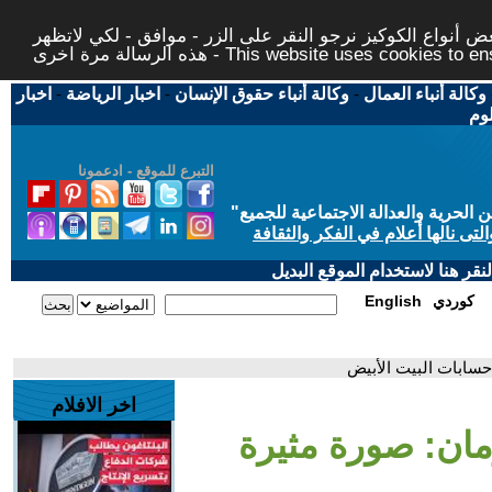
 أنواع الكوكيز نرجو النقر على الزر - موافق - لكي لاتظهر
This website uses cookies to ensure you ge
وكالة أنباء العمال
-
وكالة أنباء حقوق الإنسان
-
اخبار الرياضة
-
اخبار
لوم
التبرع للموقع - ادعمونا
حرية والعدالة الاجتماعية للجميع
"
تى نالها أعلام في الفكر والثقافة
قر هنا لاستخدام الموقع البديل
كوردي
English
سابات البيت الأبيض
اخر الافلام
ان: صورة مثيرة