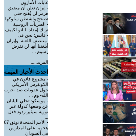
غابات الأمازون
-
إيران تعلن أن مضيق
هرمز لن يٌفتح حتى
تصحح واشنطن سلوكها
-
الضربات الروسية
تربك إمداد الناتو لكييف
-
فانس: نحن في
-منتصف اللعبة- وإيران
أبلغتنا أنها لن تفرض
رسوم ...
المزيد.....
احدث الأخبار المهمة
-
مشروع قانون في
الكونغرس الأمريكي
حول عقوبات ضد -حزب
الله- وم ...
-
موسكو: تخلي اليابان
عن وضعها كدولة غير
نووية سيثير ردود فعل
...
-
الأمم المتحدة توثق 67
هجوما على المدارس
في السودان