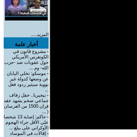
المزيد.....
أخبار عامة
-
مشروع قانون في
الكونغرس الأمريكي
حول عقوبات ضد -حزب
الله- وم ...
-
موسكو: تخلي اليابان
عن وضعها كدولة غير
نووية سيثير ردود فعل
...
-
نيجيريا.. حفل زفاف
جماعي ضخم يشهد عقد
قران 1500 من العرسان
( ...
-
حاكم: إصابة 13 شخصا
على الأقل جراء الهجوم
الأوكراني على بيلغ ...
-
إقالات في الموساد