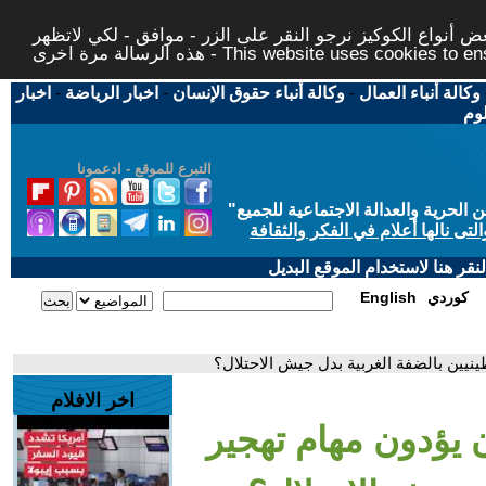
 أنواع الكوكيز نرجو النقر على الزر - موافق - لكي لاتظهر
This website uses cookies to ensure you ge
وكالة أنباء العمال
-
وكالة أنباء حقوق الإنسان
-
اخبار الرياضة
-
اخبار
لوم
التبرع للموقع - ادعمونا
حرية والعدالة الاجتماعية للجميع
"
تى نالها أعلام في الفكر والثقافة
قر هنا لاستخدام الموقع البديل
كوردي
English
نيين بالضفة الغربية بدل جيش الاحتلال؟
اخر الافلام
 يؤدون مهام تهجير