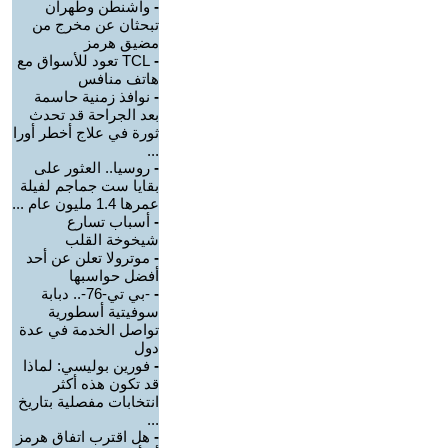
-
واشنطن وطهران
تبحثان عن مخرج من
مضيق هرمز
-
TCL تعود للأسواق مع
هاتف منافس
-
نوافذ زمنية حاسمة
بعد الجراحة قد تحدث
ثورة في علاج أخطر أورا
...
-
روسيا.. العثور على
بقايا ست جماجم لفيلة
عمرها 1.4 مليون عام ...
-
أسباب تسارع
شيخوخة القلب
-
موترولا تعلن عن أحد
أفضل حواسبها
-
-بي تي-76-.. دبابة
سوفيتية أسطورية
تواصل الخدمة في عدة
دول
-
فورين بوليسي: لماذا
قد تكون هذه أكثر
انتخابات مفصلية بتاريخ
...
-
هل اقترب اتفاق هرمز