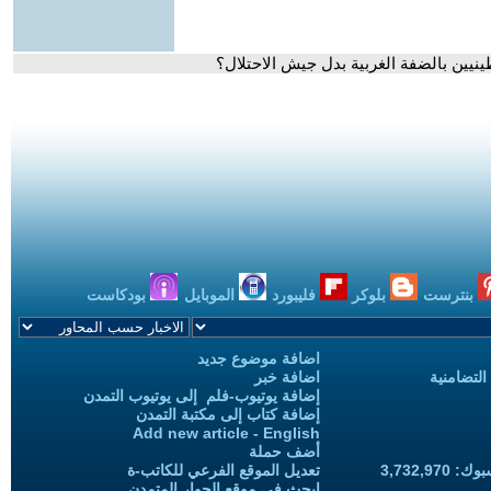
نيين بالضفة الغربية بدل جيش الاحتلال؟
بنترست
بلوكر
فليبورد
الموبايل
بودكاست
اضافة موضوع جديد
التضامنية
اضافة خبر
إضافة يوتيوب-فلم إلى يوتيوب التمدن
إضافة كتاب إلى مكتبة التمدن
Add new article - English
أضف حملة
3,732,97
تعديل الموقع الفرعي للكاتب-ة
ابحث في موقع الحوار المتمدن