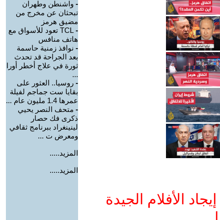
-
واشنطن وطهران
تبحثان عن مخرج من
مضيق هرمز
-
TCL تعود للأسواق مع
هاتف منافس
-
نوافذ زمنية حاسمة
بعد الجراحة قد تحدث
ثورة في علاج أخطر أورا
...
-
روسيا.. العثور على
بقايا ست جماجم لفيلة
عمرها 1.4 مليون عام ...
-
متحف النصر يحيي
ذكرى فك حصار
لينينغراد ببرنامج ثقافي
ومعرض ت ...
المزيد.....
المزيد.....
جاد الأفلام الجيدة
ا