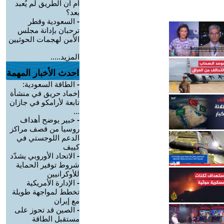
أم أن الطريق لم يُعبد
بعد؟
-
السعودية وقطر
ترحبان بإدانة مجلس
الأمن لهجمات الحوثيين
المزيد.....
احدث الأخبار المهمة
-
الطاقة السعودية:
إخماد حريق في منشأة
تابعة لأرامكو في جازان
...
-
خبير يوضح أهداف
روسيا من قصف مراكز
الدعم اللوجستي في
كييف
-
الاتحاد الأوروبي يشدّد
شروط توفير الحماية
للأوكرانيين
-
الإدارة الأمريكية
تخطط لمواجهة طويلة
مع إيران
-
الصين قد تحوز على
مستقبل الطاقة