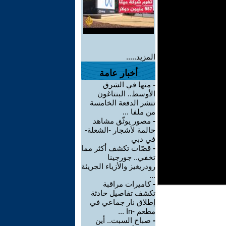
المزيد.....
أخبار عامة
-
منها في الشرق
الأوسط.. البنتاغون
تنشر الدفعة الخامسة
من ملفا ...
-
مصور يوثّق مشاهد
حالمة لأشجار -الشعلة-
في دبي
-
قصّات تكشف أكثر مما
تخفي.. جورجينا
رودريغيز والأزياء الجريئة
...
-
كاميرات مراقبة
تكشف تفاصيل حادثة
إطلاق نار جماعي في
مطعم -In ...
-
صباح السبت.. أين