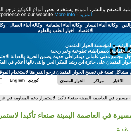
ة التصفح والنشر، الموقع يستخدم بعض أنواع الكوكيز نرجو النق
More info - المزيد
experience on our website
الفن
-
وكالة أنباء اليسار
-
وكالة أنباء العلمانية
-
وكالة أنباء العمال
-
وكا
الاقتصاد
-
اخبار الطب والعلوم
 الرئيسي لمؤسسة الحوار المتمدن
، علمانية، ديمقراطية، تطوعية وغير ربحية
ل مجتمع مدني علماني ديمقراطي حديث يضمن الحرية والعدالة الاجتم
حوار المتمدن على جائزة ابن رشد للفكر الحر والتى نالها أعلام في الفك
م مشاكل تقنية في تصفح الحوار المتمدن نرجو النقر هنا لاستخدام الموقع
كوردي
English
الاخبار
مراكز
الحوار المتمدن
- مسيرة في العاصمة اليمينة صنعاء تأكيدا لاستمرار دعم المقاومة في غزة
سيرة في العاصمة اليمينة صنعاء تأكيدا لاستمر
 غزة