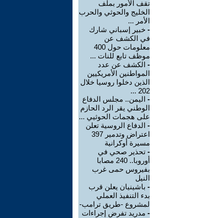
تقف الأمور بملف
الخليج والحوثي والحرب
الأمر ...
-
خبير إسباني شارك
في الكشف عن
معلومات حول 400
موظف تابع للنات ...
-
الكشف عن عدد
المواطنين الأمريكيين
الذين دخلوا روسيا خلال
202 ...
-
اليمن.. مجلس الدفاع
الوطني يقر الرد الحازم
على هجمات الحوثيي ...
-
الدفاع الروسية تعلن
اعتراض وتدمير 397
مسيرة أوكرانية
-
تحذير صحي في
أوروبا.. 240 مصابا
بفيروس حمى غرب
النيل
-
باشينيان يعلن قرب
بدء التنفيذ العملي
لمشروع -طريق ترامب-
-
مدريد تفرض إجراءات