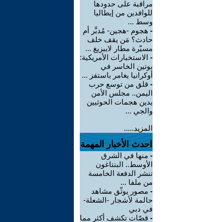
مراقبة على حدودها
للوافدين من إيطاليا
وسط ...
-
هجوم -هجين- مُدبَّر أم
حادث؟ مَن يقف خلف
مسيّرة مطار لايبزيغ ...
-
الاستخبارات الأمريكية:
بوتين الخاسر في
أوكرانيا يغامر باستفز ...
-
قلق من توسع حرب
اليمن.. مجلس الأمن
يدين هجمات الحوثيين
والجي ...
المزيد.....
احدث الأخبار المهمة
-
منها في الشرق
الأوسط.. البنتاغون
تنشر الدفعة الخامسة
من ملفا ...
-
مصور يوثّق مشاهد
حالمة لأشجار -الشعلة-
في دبي
-
قصّات تكشف أكثر مما