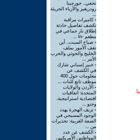
تخفي.. جورجينا
رودريغيز والأزياء الجريئة
...
-
كاميرات مراقبة
تكشف تفاصيل حادثة
إطلاق نار جماعي في
مطعم -In ...
-
صباح السبت.. أين
تقف الأمور بملف
الخليج والحوثي والحرب
الأمر ...
-
خبير إسباني شارك
في الكشف عن
معلومات حول 400
موظف تابع للنات ...
-
الأردن والولايات
ا
المتحدة: اتفاقيات
اقتصادية استراتيجية،
وجنو ...
-
نزيف الهجرة يهدد
الوجود المسيحي في
الضفة الغربية: تحذيرات
من ...
-
الكشف عن عدد
المواطنين الأمريكيين