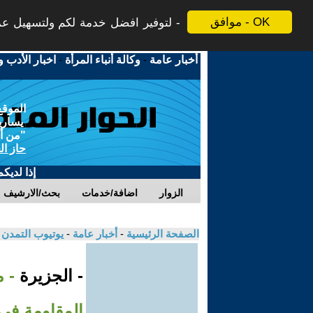
موافق - OK
لتوفير افضل خدمة لكم ولتسهيل عملي
أخبار عامة
-
وكالة أنباء المرأة
-
اخبار الأدب و
الموقع
يسارية
"من أج
حاز ال
إذا لديك
الزوار
اضافة/خدمات
بحث/الارشيف
الصفحة الرئيسية
-
أخبار عامة
-
يوتيوب التمدن
- الجزيرة
- م
المقاومة في