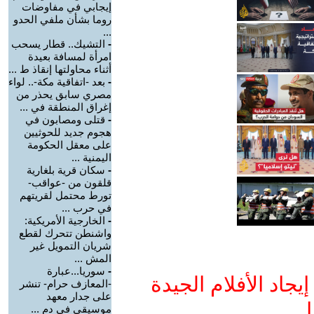
إيجابي في مفاوضات
روما بشأن ملفي الحدو
...
-
التشيك.. قطار يسحب
امرأة لمسافة بعيدة
أثناء محاولتها إنقاذ ط ...
-
بعد -اتفاقية مكة-.. لواء
مصري سابق يحذر من
إغراق المنطقة في ...
-
قتلى ومصابون في
هجوم جديد للحوثيين
على معقل الحكومة
اليمنية ...
-
سكان قرية بلغارية
قلقون من -عواقب-
تورط محتمل لقريتهم
في حرب ...
-
الخارجية الأمريكية:
واشنطن تتحرك لقطع
شريان التمويل غير
المش ...
-
سوريا...عبارة
جاد الأفلام الجيدة
-المعازف حرام- تنشر
على جدار معهد
ا
موسيقي في دم ...