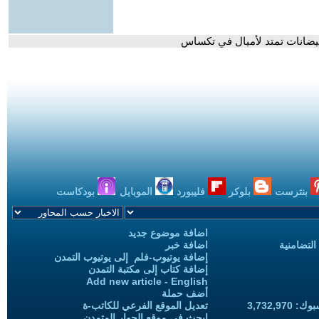
فيضانات تمتد لأميال في تكساس
بنترست
بلوكر
فليبورد
الموبايل
بودكاست
اضافة موضوع جديد
التضامنية
اضافة خبر
إضافة يوتيوب-فلم إلى يوتيوب التمدن
إضافة كتاب إلى مكتبة التمدن
Add new article - English
أضف حملة
3,732,97
تعديل الموقع الفرعي للكاتب-ة
ابحث في موقع الحوار المتمدن