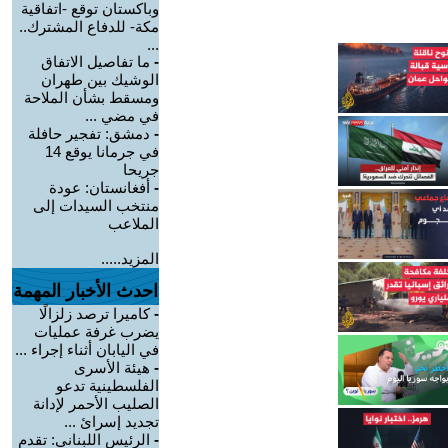
وباكستان توقع -اتفاقية
مكة- للدفاع المشترك..
...
-
ما تفاصيل الاتفاق
الوشيك بين طهران
ومسقط بشأن الملاحة
في مضي ...
-
دمشق: تفجير حافلة
في جرمانا يوقع 14
جريحا
-
أفغانستان: عودة
منتخب السيدات إلى
الملاعب
المزيد.....
احدث الأخبار المهمة
-
كاميرا ترصد زلزالًا
يضرب غرفة عمليات
في اليابان أثناء إجراء ...
-
هيئة الأسرى
الفلسطينية تدعو
الصليب الأحمر لإدانة
تجديد إسرائ ...
-
الرئيس اللبناني: تقدم