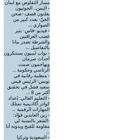
مسار التفاوض مع لبنان
-
اليمن.. الحوثيون
يعلنون قصف -صحن
الجنّ- بعدد كبير من
الصواري ...
-
فيديو -قاس- يثير
غضب العراقيين
والشرطة تصدر بيانا
بالتفاصيل ...
-
نواب ليبيون يستنكرون
أحداث صرمان
ويهاجمون صمت
الرئاسي وحكومة ...
-
منظمة رقابية في
تونس: الرئيس قيس
سعيد فشل في تحقيق
أكثر من 8 ...
-
التعليم العالي: إعداد
كوادر أكاديمية تمتلك
المهارات الرقمية ...
-
زين العابدين فؤاد:
-الشعر بالنسبة لي
مقاومة للقبح وبدونه أنا
...
-
السعودية وتركيا