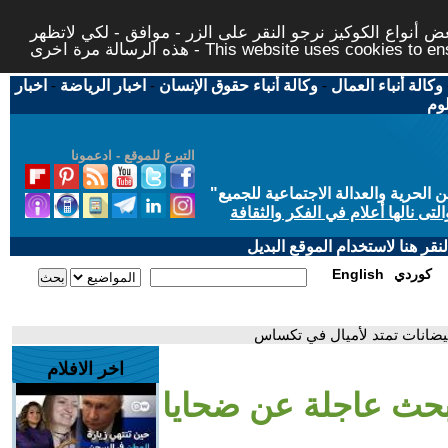
 أنواع الكوكيز نرجو النقر على الزر - موافق - لكي لاتظهر
This website uses cookies to ensure you ge
وكالة أنباء العمال
-
وكالة أنباء حقوق الإنسان
-
اخبار الرياضة
-
اخبار
لوم
التبرع للموقع - ادعمونا
حرية والعدالة الاجتماعية للجميع
"
تى نالها أعلام في الفكر والثقافة
قر هنا لاستخدام الموقع البديل
كوردي
English
فيضانات تمتد لأميال في تكساس
اخر الافلام
بحث عاجلة عن ضحايا