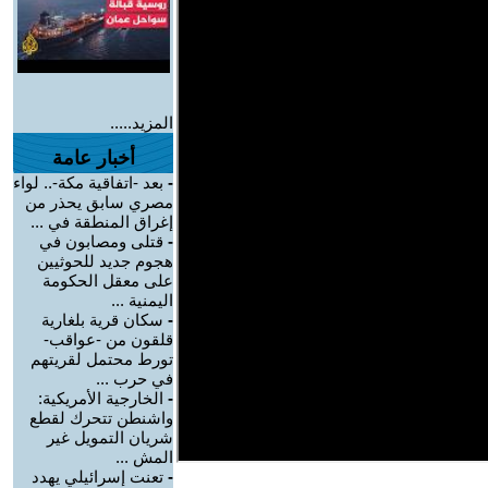
المزيد.....
أخبار عامة
-
بعد -اتفاقية مكة-.. لواء
مصري سابق يحذر من
إغراق المنطقة في ...
-
قتلى ومصابون في
هجوم جديد للحوثيين
على معقل الحكومة
اليمنية ...
-
سكان قرية بلغارية
قلقون من -عواقب-
تورط محتمل لقريتهم
في حرب ...
-
الخارجية الأمريكية:
واشنطن تتحرك لقطع
شريان التمويل غير
المش ...
-
تعنت إسرائيلي يهدد