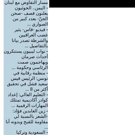
مسار التفاوض مع لبنان
-
اليمن.. الحوثيون
يعلنون قصف -صحن
الجنّ- بعدد كبير من
الصواري ...
-
فيديو -قاس- يثير
غضب العراقيين
والشرطة تصدر بيانا
بالتفاصيل ...
-
نواب ليبيون يستنكرون
أحداث صرمان
ويهاجمون صمت
الرئاسي وحكومة ...
-
منظمة رقابية في
تونس: الرئيس قيس
سعيد فشل في تحقيق
أكثر من 8 ...
-
التعليم العالي: إعداد
كوادر أكاديمية تمتلك
المهارات الرقمية ...
-
زين العابدين فؤاد:
-الشعر بالنسبة لي
مقاومة للقبح وبدونه أنا
...
-
السعودية وتركيا