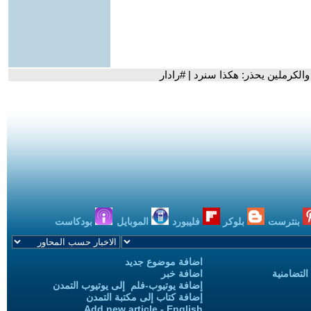
الكرملين يحذر: هكذا سنرد | #رادار
بنترست
بلوكر
فليبورد
الموبايل
بودكاست
اضافة موضوع جديد
التضامنية
اضافة خبر
إضافة يوتيوب-فلم إلى يوتيوب التمدن
إضافة كتاب إلى مكتبة التمدن
Add new article - English