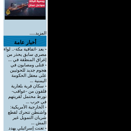
المزيد.....
أخبار عامة
-
بعد -اتفاقية مكة-.. لواء
مصري سابق يحذر من
إغراق المنطقة في ...
-
قتلى ومصابون في
هجوم جديد للحوثيين
على معقل الحكومة
اليمنية ...
-
سكان قرية بلغارية
قلقون من -عواقب-
تورط محتمل لقريتهم
في حرب ...
-
الخارجية الأمريكية:
واشنطن تتحرك لقطع
شريان التمويل غير
المش ...
-
تعنت إسرائيلي يهدد