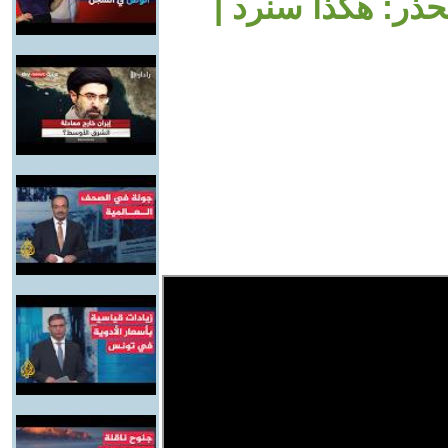
حذر: هكذا سنرد |