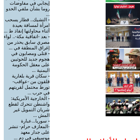
إيجابي في مفاوضات
روما بشأن ملفي الحدو
...
-
التشيك.. قطار يسحب
امرأة لمسافة بعيدة
أثناء محاولتها إنقاذ ط ...
-
بعد -اتفاقية مكة-.. لواء
مصري سابق يحذر من
إغراق المنطقة في ...
-
قتلى ومصابون في
هجوم جديد للحوثيين
على معقل الحكومة
اليمنية ...
-
سكان قرية بلغارية
قلقون من -عواقب-
تورط محتمل لقريتهم
في حرب ...
-
الخارجية الأمريكية:
واشنطن تتحرك لقطع
شريان التمويل غير
المش ...
-
سوريا...عبارة
-المعازف حرام- تنشر
على جدار معهد
موسيقي في دم ...