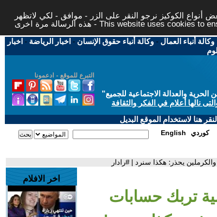
 أنواع الكوكيز نرجو النقر على الزر - موافق - لكي لاتظهر
This website uses cookies to ensure you ge
وكالة أنباء العمال
-
وكالة أنباء حقوق الإنسان
-
اخبار الرياضة
-
اخبار
لوم
التبرع للموقع - ادعمونا
حرية والعدالة الاجتماعية للجميع
"
تى نالها أعلام في الفكر والثقافة
قر هنا لاستخدام الموقع البديل
كوردي
English
الكرملين يحذر: هكذا سنرد | #رادار
اخر الافلام
ة تربك حسابات