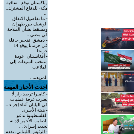
وباكستان توقع -اتفاقية
مكة- للدفاع المشترك..
...
-
ما تفاصيل الاتفاق
الوشيك بين طهران
ومسقط بشأن الملاحة
في مضي ...
-
دمشق: تفجير حافلة
في جرمانا يوقع 14
جريحا
-
أفغانستان: عودة
منتخب السيدات إلى
الملاعب
المزيد.....
احدث الأخبار المهمة
-
كاميرا ترصد زلزالًا
يضرب غرفة عمليات
في اليابان أثناء إجراء ...
-
هيئة الأسرى
الفلسطينية تدعو
الصليب الأحمر لإدانة
تجديد إسرائ ...
-
الرئيس اللبناني: تقدم