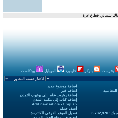
تباك شمالي قطاع غزة
بنترست
بلوكر
فليبورد
الموبايل
بودكاست
اضافة موضوع جديد
التضامنية
اضافة خبر
إضافة يوتيوب-فلم إلى يوتيوب التمدن
إضافة كتاب إلى مكتبة التمدن
Add new article - English
أضف حملة
3,732,97
تعديل الموقع الفرعي للكاتب-ة
ابحث في موقع الحوار المتمدن