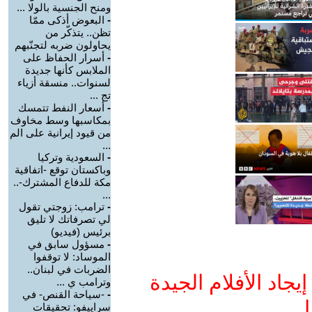
ومنح الجنسية بالولا ...
-
البعوض أذكى ممّا
تظن.. يتذكّر من
يحاولون ضربه لتجنّبهم
-
أسرار الحفاظ على
الملابس كأنها جديدة
لسنوات.. منسقة أزياء
تج ...
-
أسعار النفط تتمسك
بمكاسبها وسط مخاوف
من قيود إيرانية على الم
...
-
السعودية وتركيا
وباكستان توقع -اتفاقية
مكة للدفاع المشترك-..
...
-
ترامب: زوجتي تقول
لي تصرفاتك لا تليق
برئيس (فيديو)
-
مسؤول سابق في
الموساد: لا توقفوا
الضربات في لبنان..
جاد الأفلام الجيدة
وترامب ي ...
-
-سياحة القنص- في
ا
سراييفو: تحقيقات