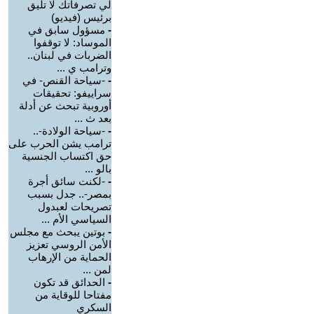
لي تصرفاتك لا تليق
برئيس (فيديو)
-
مسؤول سابق في
الموساد: لا توقفوا
الضربات في لبنان..
وترامب ي ...
-
-سياحة القنص- في
سراييفو: تحقيقات
أوروبية تبحث عن أدلة
بعد ث ...
-
-سياحة الولادة-..
ترامب يشن الحرب على
حق اكتساب الجنسية
بالو ...
-
-لكنت سائق أجرة
بمصر-.. جدل بسبب
تصريحات لعبدول
السياسي الأم ...
-
بوتين يبحث مع مجلس
الأمن الروسي تعزيز
الحماية من الإرهاب
لمن ...
-
الحدائق قد تكون
مفتاحا للوقاية من
السكري