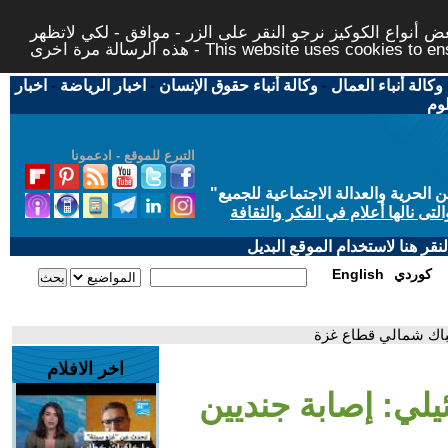
 أنواع الكوكيز نرجو النقر على الزر - موافق - لكي لاتظهر
This website uses cookies to ensure you ge
وكالة أنباء العمال
-
وكالة أنباء حقوق الإنسان
-
اخبار الرياضة
-
اخبار
لوم
التبرع للموقع - ادعمونا
حرية والعدالة الاجتماعية للجميع
"
تى نالها أعلام في الفكر والثقافة
قر هنا لاستخدام الموقع البديل
كوردي
English
تباك شمالي قطاع غزة
اخر الافلام
يلي: إصابة جنديين