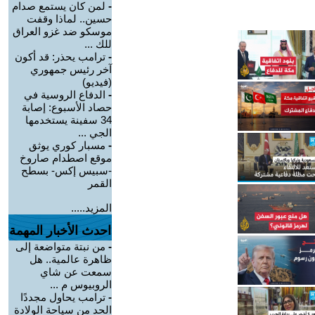
-
لمن كان يستمع صدام
حسين.. لماذا وقفت
موسكو ضد غزو العراق
للك ...
-
ترامب يحذر: قد أكون
آخر رئيس جمهوري
(فيديو)
-
الدفاع الروسية في
حصاد الأسبوع: إصابة
34 سفينة يستخدمها
الجي ...
-
مسبار كوري يوثق
موقع اصطدام صاروخ
-سبيس إكس- بسطح
القمر
المزيد.....
احدث الأخبار المهمة
-
من نبتة متواضعة إلى
ظاهرة عالمية.. هل
سمعت عن شاي
الروبيوس م ...
-
ترامب يحاول مجددًا
الحد من سياحة الولادة