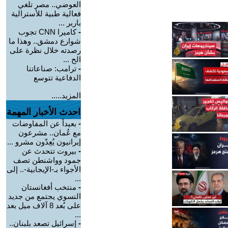
العوضي.. مصر تلغي
فعالية طبية للأسترالية
باربر ...
-
كاميرا CNN تجوب
شوارع دمشق.. وهذا ما
رصدته خلال نظرة على
الح ...
-
ترامب: صناعاتنا
الدفاعية تتوسع
المزيد.....
احدث الأخبار المهمة
-
بعيداً عن المفاوضات
مع عُمان.. مشرعون
إيرانيون يُعِدّون مشرو ...
-
بيروت تتحدث عن
جمود وواشنطن تصف
الأجواء بـ-الإيجابية-.. إلى
...
-
منتخب أفغانستان
النسوي يجتمع من جديد
على بُعد 8 آلاف ميل بعد
...
-
إسرائيل تصعد بلبنان..