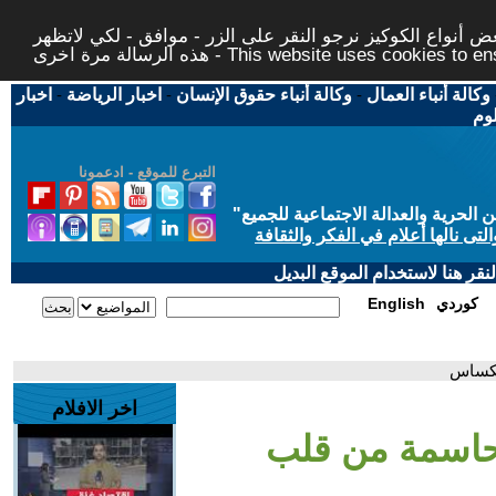
 أنواع الكوكيز نرجو النقر على الزر - موافق - لكي لاتظهر
This website uses cookies to ensure you ge
وكالة أنباء العمال
-
وكالة أنباء حقوق الإنسان
-
اخبار الرياضة
-
اخبار
لوم
التبرع للموقع - ادعمونا
حرية والعدالة الاجتماعية للجميع
"
تى نالها أعلام في الفكر والثقافة
قر هنا لاستخدام الموقع البديل
كوردي
English
تكساس
اخر الافلام
حاسمة من قلب