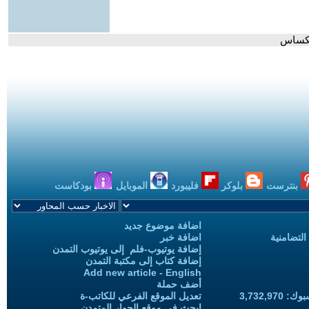
تكساس
بنترست
بلوكر
فليبورد
الموبايل
بودكاست
اضافة موضوع جديد
التضامنية
اضافة خبر
إضافة يوتيوب-فلم إلى يوتيوب التمدن
إضافة كتاب إلى مكتبة التمدن
Add new article - English
أضف حملة
3,732,97
تعديل الموقع الفرعي للكاتب-ة
ابحث في موقع الحوار المتمدن