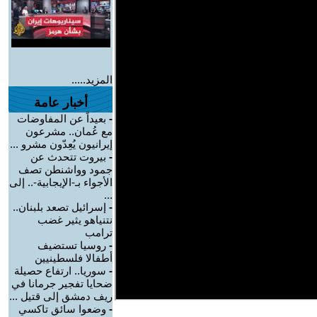
المزيد.....
أخبار عامة
-
بعيداً عن المفاوضات
مع عُمان.. مشرعون
إيرانيون يُعِدّون مشرو ...
-
بيروت تتحدث عن
جمود وواشنطن تصف
الأجواء بـ-الإيجابية-.. إلى
...
-
إسرائيل تصعد بلبنان..
نتنياهو يثير غضب
ترامب
-
روسيا تستضيف
أطفالا فلسطينيين
-
سوريا.. ارتفاع حصيلة
ضحايا تفجير جرمانا في
ريف دمشق إلى قتيل ...
-
وضعوا سائق تاكسي