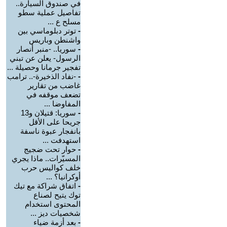
في صندوق السيارة..
تفاصيل عملية سطو
مسلح ع ...
-
توتر دبلوماسي بين
واشنطن وباريس
-
سوريا.. -منبر أنصار
الرسول- يعلن عن تبني
تفجير جرمانا وحصيلة ...
-
-نفاد الذخيرة-.. ترامب
غاضب من تقارير
تضعف موقفه في
المفاوضا ...
-
سوريا: قتيلان و13
جريحا على الأقل
بانفجار عبوة ناسفة
استهدفت ...
-
حوار تحت ضجيج
المسيّرات.. ماذا يجري
خلف كواليس حرب
أوكرانيا؟ ...
-
اتفاق شراكة مع تيك
توك يتيح لصناع
المحتوى استخدام
شخصيات ديز ...
-
بعد أزمة ضياء