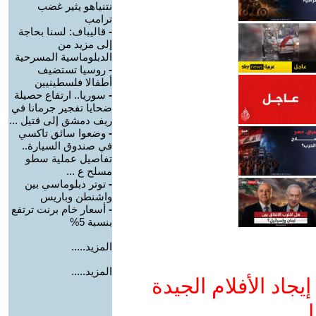
نتنياهو يثير غضب
ترامب
-
قاليباف: لسنا بحاجة
إلى مزيد من
الدبلوماسية المسرحية
-
روسيا تستضيف
أطفالا فلسطينيين
-
سوريا.. ارتفاع حصيلة
ضحايا تفجير جرمانا في
ريف دمشق إلى قتيل ...
-
وضعوا سائق تاكسي
في صندوق السيارة..
تفاصيل عملية سطو
مسلح ع ...
-
توتر دبلوماسي بين
واشنطن وباريس
-
أسعار خام برنت ترتفع
بنسبة 5%
المزيد.....
المزيد.....
جاد الأفلام الجيدة
ا