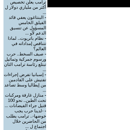
ترامب يعلن تخصيص
أكثر من ملياري دولار ل
...
-
البنتاغون يعفي قائد
الفيلق الخامس
المسؤول عن تنسيق
الدعم لأو ...
-
نظام باتريوت.. لماذا
تتناقص إمداداته في
العالم؟
-
صيف السخط.. حرب
ورسوم جمركية وتماثيل
تبتلع رئاسة ترامب الثان
...
-
إسبانيا تفرض إجراءات
تفتيش على القادمين
من إيطاليا وسط تصاعد
...
-
منازل غارقة ومركبات
تحت الطين.. نحو 100
قتيل جراء الفيضانات ...
-
-لدينا حرب يجب
خوضها-.. ترامب يطلب
من الحاضرين خلال
اجتماع ل ...