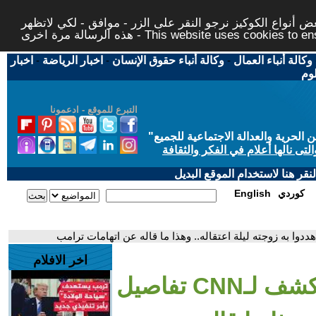
 أنواع الكوكيز نرجو النقر على الزر - موافق - لكي لاتظهر
This website uses cookies to ensure you ge
وكالة أنباء العمال
-
وكالة أنباء حقوق الإنسان
-
اخبار الرياضة
-
اخبار
لوم
التبرع للموقع - ادعمونا
حرية والعدالة الاجتماعية للجميع
"
تى نالها أعلام في الفكر والثقافة
قر هنا لاستخدام الموقع البديل
كوردي
English
اخر الافلام
- الناشط محمود خليل يكشف لـCNN تفاصيل