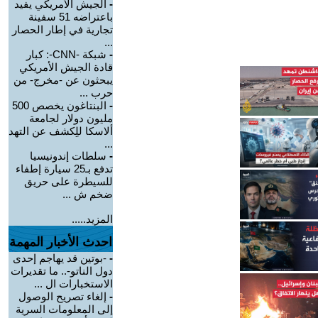
-
الجيش الأمريكي يفيد
باعتراضه 51 سفينة
تجارية في إطار الحصار
...
-
شبكة -CNN-: كبار
قادة الجيش الأمريكي
يبحثون عن -مخرج- من
حرب ...
-
البنتاغون يخصص 500
مليون دولار لجامعة
ألاسكا للِكشف عن التهد
...
-
سلطات إندونيسيا
تدفع بـ25 سيارة إطفاء
للسيطرة على حريق
ضخم ش ...
المزيد.....
احدث الأخبار المهمة
-
-بوتين قد يهاجم إحدى
دول الناتو-.. ما تقديرات
الاستخبارات ال ...
-
إلغاء تصريح الوصول
إلى المعلومات السرية