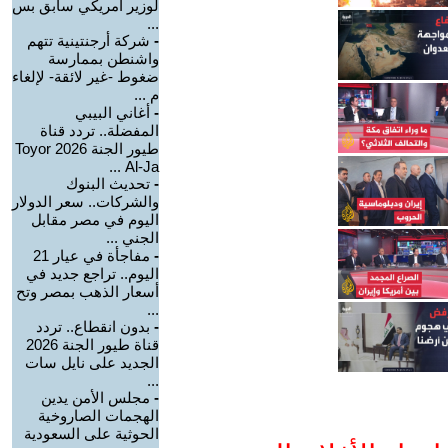
لوزير أمريكي سابق بس
...
-
شركة أرجنتينية تتهم
واشنطن بممارسة
ضغوط -غير لائقة- لإلغاء
م ...
-
أغاني البيبي
المفضلة.. تردد قناة
طيور الجنة 2026 Toyor
Al-Ja ...
-
تحديث البنوك
والشركات.. سعر الدولار
اليوم في مصر مقابل
الجني ...
-
مفاجأة في عيار 21
اليوم.. تراجع جديد في
أسعار الذهب بمصر وتح
...
-
بدون انقطاع.. تردد
قناة طيور الجنة 2026
الجديد على نايل سات
...
-
مجلس الأمن يدين
الهجمات الصاروخية
الحوثية على السعودية