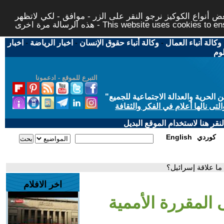
 أنواع الكوكيز نرجو النقر على الزر - موافق - لكي لاتظهر
This website uses cookies to ensure you ge
وكالة أنباء العمال
-
وكالة أنباء حقوق الإنسان
-
اخبار الرياضة
-
اخبار
لوم
التبرع للموقع - ادعمونا
حرية والعدالة الاجتماعية للجميع
"
تى نالها أعلام في الفكر والثقافة
قر هنا لاستخدام الموقع البديل
كوردي
English
 ما علاقة إسرائيل؟
اخر الافلام
 المقررة الأممية