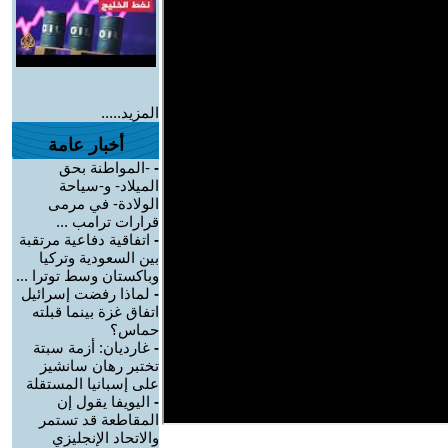
المزيد.....
أخبار عامة
-
-المواطنة بحق
الميلاد- و-سياحة
الولادة- في مرمى
قرارات ترامب ...
-
اتفاقية دفاعية مرتقبة
بين السعودية وتركيا
وباكستان وسط توترا ...
-
لماذا رفضت إسرائيل
اتفاق غزة بينما قبلته
حماس؟
-
غارديان: أزمة سبتة
تختبر رهان سانشيز
على إسبانيا المستقلة
-
اليويفا يقول إن
المقاطعة قد تستمر
والاتحاد الإنجليزي