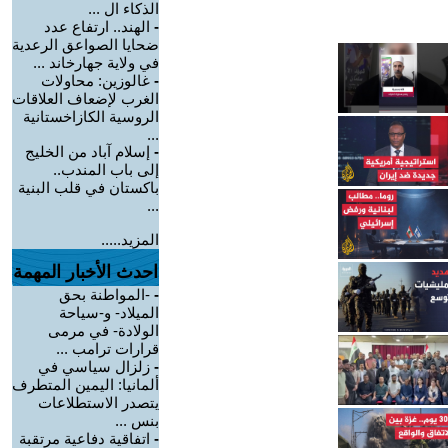
الذكاء ال ...
-
الهند.. ارتفاع عدد
ضحايا الصواعق الرعدية
في ولاية جهارخاند ...
-
غالوزين: محاولات
الغرب لإضعاف العلاقات
الروسية الكازاخستانية
...
-
إسلام آباد من الخليج
إلى باب المندب..
باكستان في قلب البنية
...
المزيد.....
احدث الأخبار المهمة
-
-المواطنة بحق
الميلاد- و-سياحة
الولادة- في مرمى
قرارات ترامب ...
-
زلزال سياسي في
ألمانيا: اليمين المتطرف
يتصدر الاستطلاعات
بنس ...
-
اتفاقية دفاعية مرتقبة