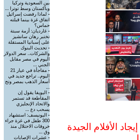
بين السعودية وتركيا
وباكستان وسط توترا ...
-
لماذا رفضت إسرائيل
اتفاق غزة بينما قبلته
حماس؟
-
غارديان: أزمة سبتة
تختبر رهان سانشيز
على إسبانيا المستقلة
-
تحديث البنوك
والشركات.. سعر الدولار
اليوم في مصر مقابل
الجني ...
-
مفاجأة في عيار 21
اليوم.. تراجع جديد في
أسعار الذهب بمصر وتح
...
-
اليويفا يقول إن
المقاطعة قد تستمر
والاتحاد الإنجليزي
يسحب دع ...
-
اليونيسف: استشهاد
300 طفل في غزة جراء
جاد الأفلام الجيدة
خروقات الاحتلال منذ
وق ...
ا
-
عشرات الإصابات