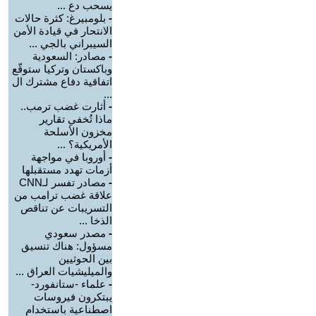
يسحب دع ...
-
بلومبيرغ: كثرة حالات
الانتحار في قيادة الأمن
السيبراني بالجي ...
-
مصادر: السعودية
وباكستان وتركيا ستوقّع
اتفاقية دفاع مشترك ال
...
-
أثارت غضب ترمب..
ماذا تُخفي تقارير
مخزون الأسلحة
الأمريكية؟ ...
-
أوروبا في مواجهة
أزمات تهدد مستقبلها
-
مصادر تفسر لـCNN
علاقة غضب ترامب من
التسريبات عن تناقص
الذخا ...
-
مصدر سعودي
مسؤول: هناك تنسيق
بين الحوثيين
والميليشيات العراق ...
-
علماء -ستانفورد-
يبتكرون فيروسات
اصطناعية باستخدام