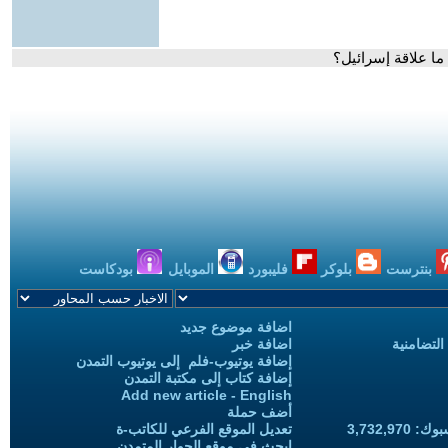
 ما علاقة إسرائيل؟
بنترست
بلوكر
فليبورد
الموبايل
بودكاست
اضافة موضوع جديد
التضامنية
اضافة خبر
إضافة يوتيوب-فلم إلى يوتيوب التمدن
إضافة كتاب إلى مكتبة التمدن
Add new article - English
أضف حملة
3,732,97
تعديل الموقع الفرعي للكاتب-ة
ابحث في موقع الحوار المتمدن