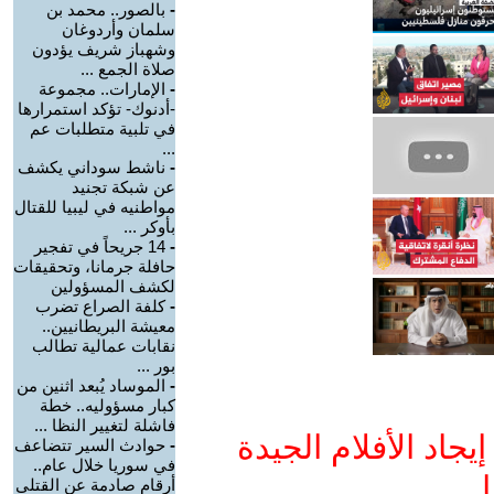
-
بالصور.. محمد بن
سلمان وأردوغان
وشهباز شريف يؤدون
صلاة الجمع ...
-
الإمارات.. مجموعة
-أدنوك- تؤكد استمرارها
في تلبية متطلبات عم
...
-
ناشط سوداني يكشف
عن شبكة تجنيد
مواطنيه في ليبيا للقتال
بأوكر ...
-
14 جريحاً في تفجير
حافلة جرمانا، وتحقيقات
لكشف المسؤولين
-
كلفة الصراع تضرب
معيشة البريطانيين..
نقابات عمالية تطالب
بور ...
-
الموساد يُبعد اثنين من
كبار مسؤوليه.. خطة
فاشلة لتغيير النظا ...
جاد الأفلام الجيدة
-
حوادث السير تتضاعف
في سوريا خلال عام..
ا
أرقام صادمة عن القتلى