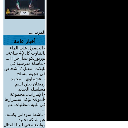
المزيد.....
أخبار عامة
-
الحصول على الماء
بالتناوب كل 48 ساعة..
بورتوريكو تبدأ إجراءا ...
-
مأساة مدرسية في
تايلاند.. مقتل 7 أشخاص
في هجوم مسلح
-
-عشماوي-.. محمد
رمضان يعلن اسم
مسلسله الجديد
-
الإمارات.. مجموعة
-أدنوك- تؤكد استمرارها
في تلبية متطلبات عم
...
-
ناشط سوداني يكشف
عن شبكة تجنيد
مواطنيه في ليبيا للقتال