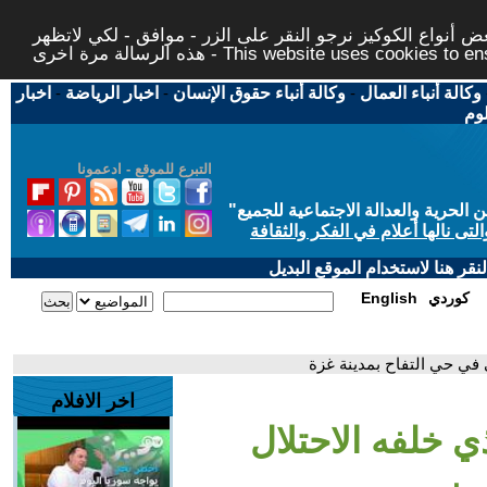
 أنواع الكوكيز نرجو النقر على الزر - موافق - لكي لاتظهر
This website uses cookies to ensure you ge
وكالة أنباء العمال
-
وكالة أنباء حقوق الإنسان
-
اخبار الرياضة
-
اخبار
لوم
التبرع للموقع - ادعمونا
حرية والعدالة الاجتماعية للجميع
"
تى نالها أعلام في الفكر والثقافة
قر هنا لاستخدام الموقع البديل
كوردي
English
ي في حي التفاح بمدينة غزة
اخر الافلام
ي خلفه الاحتلال