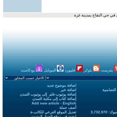
ي في حي التفاح بمدينة غزة
بنترست
بلوكر
فليبورد
الموبايل
بودكاست
اضافة موضوع جديد
التضامنية
اضافة خبر
إضافة يوتيوب-فلم إلى يوتيوب التمدن
إضافة كتاب إلى مكتبة التمدن
Add new article - English
أضف حملة
3,732,97
تعديل الموقع الفرعي للكاتب-ة
ابحث في موقع الحوار المتمدن