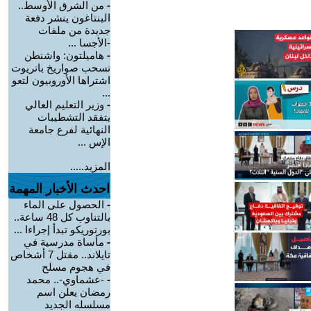
-
من الشرق الأوسط..
البنتاغون ينشر دفعة
جديدة من ملفات
-الأجسا ...
-
هاميلتون: واشنطن
تسحب صواريخ باتريوت
اشتراها الأوروبيون لتعو
...
-
وزير التعليم العالي
يتفقد التشطيبات
النهائية لفرع جامعة
الإس ...
المزيد.....
احدث الأخبار المهمة
-
الحصول على الماء
بالتناوب كل 48 ساعة..
بورتوريكو تبدأ إجراءا ...
-
مأساة مدرسية في
تايلاند.. مقتل 7 أشخاص
في هجوم مسلح
-
-عشماوي-.. محمد
رمضان يعلن اسم
مسلسله الجديد