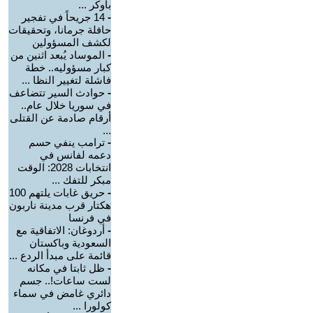
بأوكر ...
-
14 جريحاً في تفجير
حافلة جرمانا، وتحقيقات
لكشف المسؤولين
-
الموساد يُبعد اثنين من
كبار مسؤوليه.. خطة
فاشلة لتغيير النظا ...
-
حوادث السير تتضاعف
في سوريا خلال عام..
أرقام صادمة عن القتلى
...
-
ترامب ينفي حسم
دعمه لفانس في
انتخابات 2028: الوقت
مبكر للتفك ...
-
حريق غابات يلتهم 100
هكتار قرب مدينة ناربون
في فرنسا
-
أردوغان: الاتفاقية مع
السعودية وباكستان
قائمة على مبدأ الردع ...
-
ظل ثابتا في مكانه
لست ساعات!.. جسم
دائري غامض في سماء
كولورا ...