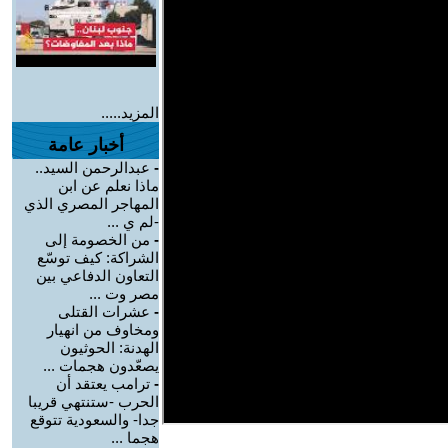
المزيد.....
أخبار عامة
-
عبدالرحمن السيد..
ماذا نعلم عن ابن
المهاجر المصري الذي
-لم ي ...
-
من الخصومة إلى
الشراكة: كيف توسّع
التعاون الدفاعي بين
مصر وت ...
-
عشرات القتلى
ومخاوف من انهيار
الهدنة: الحوثيون
يصعّدون هجمات ...
-
ترامب يعتقد أن
الحرب -ستنتهي قريبا
جدا- والسعودية تتوقع
هجما ...