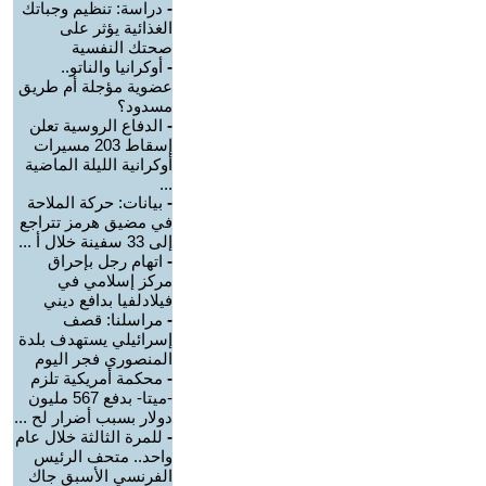
-
دراسة: تنظيم وجباتك
الغذائية يؤثر على
صحتك النفسية
-
أوكرانيا والناتو..
عضوية مؤجلة أم طريق
مسدود؟
-
الدفاع الروسية تعلن
إسقاط 203 مسيرات
أوكرانية الليلة الماضية
...
-
بيانات: حركة الملاحة
في مضيق هرمز تتراجع
إلى 33 سفينة خلال أ ...
-
اتهام رجل بإحراق
مركز إسلامي في
فيلادلفيا بدافع ديني
-
مراسلنا: قصف
إسرائيلي يستهدف بلدة
المنصوري فجر اليوم
-
محكمة أمريكية تلزم
-ميتا- بدفع 567 مليون
دولار بسبب أضرار لح ...
-
للمرة الثالثة خلال عام
واحد.. متحف الرئيس
الفرنسي الأسبق جاك