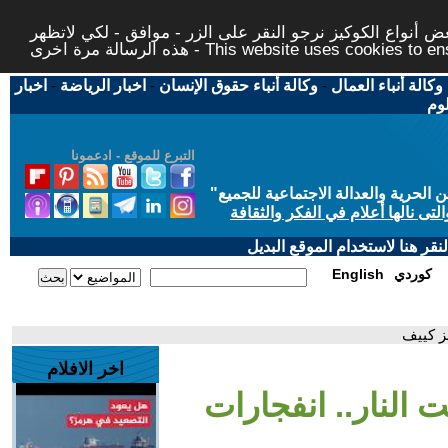
 أنواع الكوكيز نرجو النقر على الزر - موافق - لكي لاتظهر
This website uses cookies to ensure you ge
وكالة أنباء العمال
-
وكالة أنباء حقوق الإنسان
-
اخبار الرياضة
-
اخبار
لوم
التبرع للموقع - ادعمونا
حرية والعدالة الاجتماعية للجميع
"
تى نالها أعلام في الفكر والثقافة
قر هنا لاستخدام الموقع البديل
كوردي
English
هز كييف
اخر الافلام
ت النار.. انفجارات