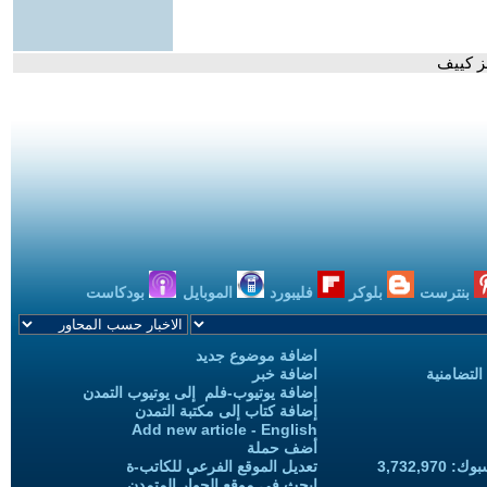
هز كييف
بنترست
بلوكر
فليبورد
الموبايل
بودكاست
اضافة موضوع جديد
التضامنية
اضافة خبر
إضافة يوتيوب-فلم إلى يوتيوب التمدن
إضافة كتاب إلى مكتبة التمدن
Add new article - English
أضف حملة
3,732,97
تعديل الموقع الفرعي للكاتب-ة
ابحث في موقع الحوار المتمدن