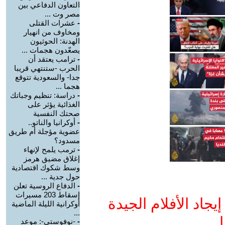
التعاون الدفاعي بين
مصر وت ...
-
عشرات القتلى
ومخاوف من انهيار
الهدنة: الحوثيون
يصعّدون هجمات ...
-
ترامب يعتقد أن
الحرب -ستنتهي قريبا
جدا- والسعودية تتوقع
هجما ...
-
دراسة: تنظيم وجباتك
الغذائية يؤثر على
صحتك النفسية
-
أوكرانيا والناتو..
عضوية مؤجلة أم طريق
مسدود؟
-
ترمب يلمح لإنهاء
إغلاق مضيق هرمز
وسط شكوك اقتصادية
حول جدية ...
-
الدفاع الروسية تعلن
إسقاط 203 مسيرات
جاد الأفلام الجيدة
أوكرانية الليلة الماضية
...
ا
-
-نوفوستي-: موعد