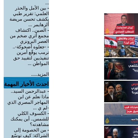
...
-
بين الأمل والحذر
العلمي: تقرير طبي
يكشف تحسن مريضة
ألزهايمر ...
-
الصين.. اكتشاف
مجمع أثري ضخم من
العصر البرونزي
-
-جعلوه أضحوكة-..
ترمب يوقّع أمرين
تنفيذيين لتقييد حق
المواطن ...
المزيد.....
احدث الأخبار المهمة
-
عبدالرحمن السيد..
ماذا نعلم عن ابن
المهاجر المصري الذي
-لم ي ...
-
الكسوف الكلي
للشمس.. أين يمكنك
مشاهدته؟
-
من الخصومة إلى
الشراكة: كيف توسّع