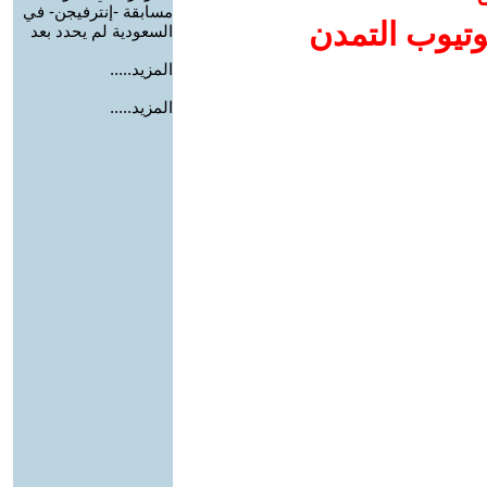
مسابقة -إنترفيجن- في
وتيوب التمدن
السعودية لم يحدد بعد
المزيد.....
المزيد.....