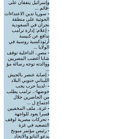
وإسرائيل يتفقان على
-قائم ...
-
سوريا تدين الاعتداءات
الحوثية على منطقة
نجران في السعودية
-
إعلام: إدارة ترامب
تدافع عن كنيسة
أرثوذكسية روسية في
الولايا ...
-
مصر.. الداخلية توقف
شابا أغضب المصريين
ووالدته توجه رسالة مؤ
...
-
إصابة عنصر بالجيش
اللبناني جنوبي البلاد
-
-لدينا حرب يجب
خوضها-.. ترامب يطلب
من الحاضرين خلال
اجتماع ل ...
-
غزة.. ملف المخفيين
قسرا يعود للواجهة
-
تحركات مصرية لوقف
التصعيد في غزة
-
رئيس مؤتمر ميونخ
يدعو الناتو والاتحاد