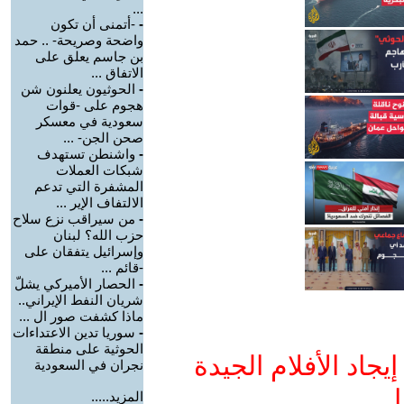
...
-
-أتمنى أن تكون
واضحة وصريحة- .. حمد
بن جاسم يعلق على
الاتفاق ...
-
الحوثيون يعلنون شن
هجوم على -قوات
سعودية في معسكر
صحن الجن- ...
-
واشنطن تستهدف
شبكات العملات
المشفرة التي تدعم
الالتفاف الإير ...
-
من سيراقب نزع سلاح
حزب الله؟ لبنان
وإسرائيل يتفقان على
-قائم ...
-
الحصار الأميركي يشلّ
شريان النفط الإيراني..
ماذا كشفت صور ال ...
-
سوريا تدين الاعتداءات
الحوثية على منطقة
جاد الأفلام الجيدة
نجران في السعودية
ا
المزيد.....