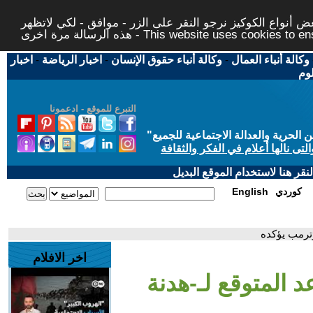
 أنواع الكوكيز نرجو النقر على الزر - موافق - لكي لاتظهر
This website uses cookies to ensure you ge
وكالة أنباء العمال
-
وكالة أنباء حقوق الإنسان
-
اخبار الرياضة
-
اخبار
لوم
التبرع للموقع - ادعمونا
حرية والعدالة الاجتماعية للجميع
"
تى نالها أعلام في الفكر والثقافة
قر هنا لاستخدام الموقع البديل
كوردي
English
وترمب يؤكده
اخر الافلام
 المتوقع لـ-هدنة