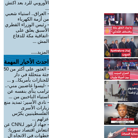
الأوروبي للرد بعد اكتش
...
-
العراق.. استياء شعبي
من أزمة الكهرباء
-
رئيس الوزراء القطري
الأسبق يعلق على
-اتفاقية مكة للدفاع
المش ...
المزيد.....
احدث الأخبار المهمة
-
العثور على أكثر من 50
جثة متحللة في دار
للجنازات بأمريكا.. و ...
-
-ليسوا غاضبين مني-..
ترامب ينأى بنفسه عن
استياء الناخبين من ...
-
نادي الأسير: تمديد منع
زيارات الأسرى
الفلسطينيين يكرّس
عزلهم ...
-
جهاد أزعور لـCNN عن
انتعاش اقتصاد سوريا:
خطوات في الاتجاه ال