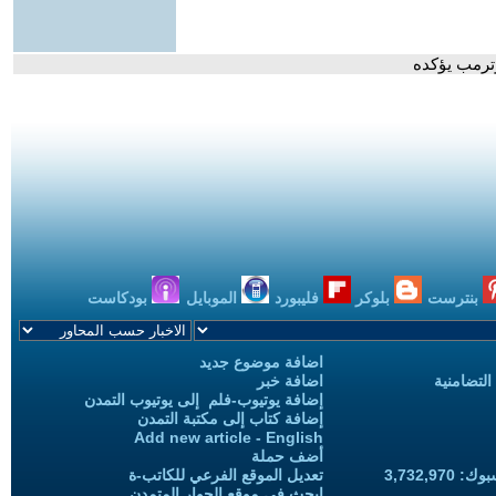
وترمب يؤكده
بنترست
بلوكر
فليبورد
الموبايل
بودكاست
اضافة موضوع جديد
التضامنية
اضافة خبر
إضافة يوتيوب-فلم إلى يوتيوب التمدن
إضافة كتاب إلى مكتبة التمدن
Add new article - English
أضف حملة
3,732,97
تعديل الموقع الفرعي للكاتب-ة
ابحث في موقع الحوار المتمدن