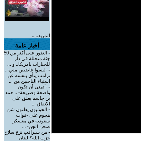
المزيد.....
أخبار عامة
-
العثور على أكثر من 50
جثة متحللة في دار
للجنازات بأمريكا.. و ...
-
-ليسوا غاضبين مني-..
ترامب ينأى بنفسه عن
استياء الناخبين من ...
-
-أتمنى أن تكون
واضحة وصريحة- .. حمد
بن جاسم يعلق على
الاتفاق ...
-
الحوثيون يعلنون شن
هجوم على -قوات
سعودية في معسكر
صحن الجن- ...
-
من سيراقب نزع سلاح
حزب الله؟ لبنان