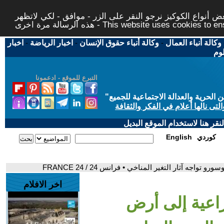
 أنواع الكوكيز نرجو النقر على الزر - موافق - لكي لاتظهر
This website uses cookies to ensure you ge
وكالة أنباء العمال
-
وكالة أنباء حقوق الإنسان
-
اخبار الرياضة
-
اخبار
لوم
التبرع للموقع - ادعمونا
حرية والعدالة الاجتماعية للجميع
"
تى نالها أعلام في الفكر والثقافة
قر هنا لاستخدام الموقع البديل
كوردي
English
اجه آثار التغير المناخي • فرانس 24 / FRANCE 24
اخر الافلام
راعية إلى أرض