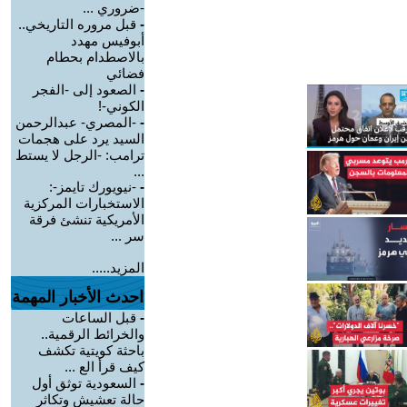
-ضروري ...
-
قبل مروره التاريخي..
أبوفيس مهدد
بالاصطدام بحطام
فضائي
-
الصعود إلى -الفجر
الكوني-!
-
-المصري- عبدالرحمن
السيد يرد على هجمات
ترامب: -الرجل لا يستط
...
-
-نيويورك تايمز-:
الاستخبارات المركزية
الأمريكية تنشئ فرقة
سر ...
المزيد.....
احدث الأخبار المهمة
-
قبل الساعات
والخرائط الرقمية..
باحثة كويتية تكشف
كيف قرأ الع ...
-
السعودية توثق أول
حالة تعشيش وتكاثر