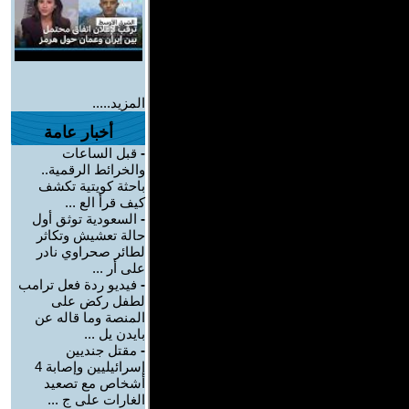
المزيد.....
أخبار عامة
-
قبل الساعات
والخرائط الرقمية..
باحثة كويتية تكشف
كيف قرأ الع ...
-
السعودية توثق أول
حالة تعشيش وتكاثر
لطائر صحراوي نادر
على أر ...
-
فيديو ردة فعل ترامب
لطفل ركض على
المنصة وما قاله عن
بايدن يل ...
-
مقتل جنديين
إسرائيليين وإصابة 4
أشخاص مع تصعيد
الغارات على ج ...