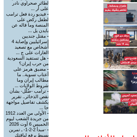
لطائر صحراوي نادر
على أر ...
-
فيديو ردة فعل ترامب
لطفل ركض على
المنصة وما قاله عن
بايدن يل ...
-
مقتل جنديين
إسرائيليين وإصابة 4
أشخاص مع تصعيد
الغارات على ج ...
-
هل تستفيد السعودية
من حرب إيران؟
-
مضيق هرمز على
أعتاب تسوية.. ما
مطالب إيران وما
شروط الولايات ...
-
ترامب -ضُلّل- بشأن
نقص الذخائر.. تقرير
يكشف تفاصيل مواجهة
حا ...
-
الأولى من العدد 1912
من جريدة الشعب ليوم
الخميس 6 أوت 2026
-
-مبدأ 2-2-1- ـ تمرين
بسيط يرفع لياقتك