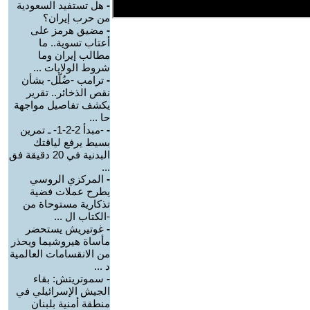
-
هل تستفيد السعودية
من حرب إيران؟
-
مضيق هرمز على
أعتاب تسوية.. ما
مطالب إيران وما
شروط الولايات ...
-
ترامب -ضُلّل- بشأن
نقص الذخائر.. تقرير
يكشف تفاصيل مواجهة
حا ...
-
-مبدأ 2-2-1- ـ تمرين
بسيط يرفع لياقتك
البدنية في 20 دقيقة فق
...
-
المركزي الروسي
يطرح عملات فضية
تذكارية مستوحاة من
-الكتاب ال ...
-
غوتيريش يستحضر
مأساة هيروشيما ويحذر
من الانقسامات العالمية
د ...
-
سموتريتش: بقاء
الجيش الإسرائيلي في
منطقة أمنية بلبنان