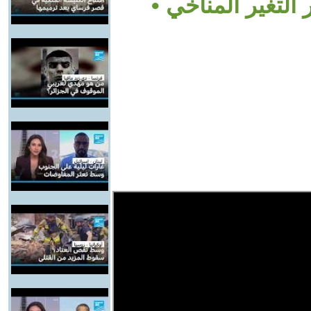
 التغير المناخي •