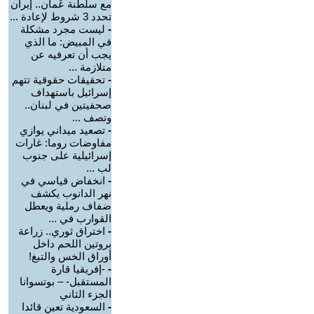
مع سلطنة عُمان.. إيران
تحدد 3 شروط لإعادة ...
-
ليست مجرد مشكلة
في المبيض: ما الذي
يجب أن تعرفيه عن
متلازمة ...
-
تحقيقات حقوقية تتهم
إسرائيل باستهداف
صحفيتين في لبنان..
وتصف ...
-
تصعيد ميداني يوازي
مفاوضات روما: غارات
إسرائيلية على جنوب
لب ...
-
انخفاض قياسي في
نهر الدانوب يكشف
ضفاف رملية ويعطل
القوارب في ...
-
اختراق ثوري.. زراعة
بروتين اللحم داخل
أوراق الخس والتبغ!
-
-إفريقيا قارة
المستقبل- – بوتسوانا
الجزء الثاني
-
السعودية تعين قائدا