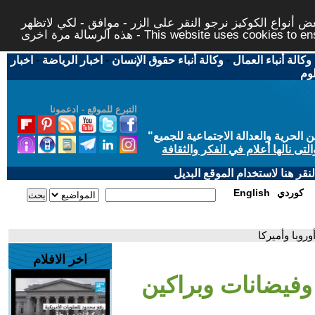
 أنواع الكوكيز نرجو النقر على الزر - موافق - لكي لاتظهر
This website uses cookies to ensure you ge
وكالة أنباء العمال
-
وكالة أنباء حقوق الإنسان
-
اخبار الرياضة
-
اخبار
لوم
التبرع للموقع - ادعمونا
حرية والعدالة الاجتماعية للجميع
"
تى نالها أعلام في الفكر والثقافة
قر هنا لاستخدام الموقع البديل
كوردي
English
روبا وأميركا
اخر الافلام
 وفيضانات وبراكين