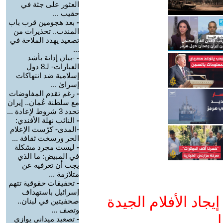
العثور على جثة في
حقيب ...
-
بعد هجومين قرب باب
المندب.. تحذيرات من
تصعيد يهدد الملاحة في
...
-
-بيان إدانة بأشد
العبارات- لـ8 دول
إسلامية ضد انتهاكات
إسرائ ...
-
رغم تقدم المفاوضات
مع سلطنة عُمان.. إيران
تحدد 3 شروط لإعادة ...
-
النائب نهلة الأفندي:
-المدى- كرّست الإعلام
الحر ورسخت ثقافة ...
-
ليست مجرد مشكلة
في المبيض: ما الذي
يجب أن تعرفيه عن
متلازمة ...
-
تحقيقات حقوقية تتهم
إسرائيل باستهداف
جاد الأفلام الجيدة
صحفيتين في لبنان..
وتصف ...
ا
-
تصعيد ميداني يوازي