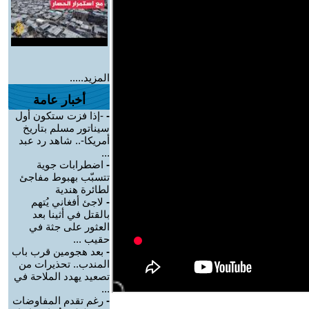
المزيد.....
أخبار عامة
-
-إذا فزت ستكون أول
سيناتور مسلم بتاريخ
أمريكا-.. شاهد رد عبد
...
-
اضطرابات جوية
تتسبّب بهبوط مفاجئ
لطائرة هندية
-
لاجئ أفغاني يُتهم
بالقتل في أثينا بعد
العثور على جثة في
حقيب ...
-
بعد هجومين قرب باب
المندب.. تحذيرات من
تصعيد يهدد الملاحة في
...
-
رغم تقدم المفاوضات