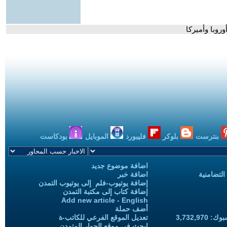
روبا وأميركا
بنترست
بلوكر
فليبورد
الموبايل
بودكاست
اضافة موضوع جديد
التضامنية
اضافة خبر
إضافة يوتيوب-فلم إلى يوتيوب التمدن
إضافة كتاب إلى مكتبة التمدن
Add new article - English
أضف حملة
3,732,97
تعديل الموقع الفرعي للكاتب-ة
ابحث في موقع الحوار المتمدن