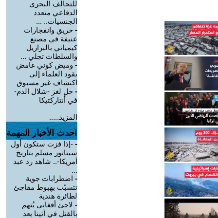
للتحالف البحري
الدفاعي متعدد
الجنسيات.. ...
-
حريق وانفجارات
عنيفة في مصنع
كيميائي بالبرازيل
والسلطات تجلي ...
-
وميض كوني غامض
يقود العلماء إلى
اكتشاف غير مسبوق
-
حل لغز -شلال الدم-
في أنتاركتيكا
المزيد.....
احدث الأخبار المهمة
-
-إذا فزت ستكون أول
سيناتور مسلم بتاريخ
أمريكا-.. شاهد رد عبد
...
-
اضطرابات جوية
تتسبّب بهبوط مفاجئ
لطائرة هندية
-
لاجئ أفغاني يُتهم
بالقتل في أثينا بعد