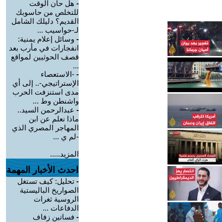
-
هل حان الوقت
للتخلص من حاسوبك
القديم؟ دليلك الشامل
لـ-حواسيب ...
-
وسائل إعلام يمنية:
انفجارات في مأرب بعد
قصف الحوثيين لمواقع
...
-
-الاستعصاء
الإستراتيجي-.. إلى أي
مدى استنزفت الحرب
واشنطن وط ...
-
عبدالرحمن السيد..
ماذا نعلم عن ابن
المهاجر المصري الذي
-لم ي ...
المزيد.....
احدث الأخبار المهمة
-
تحليل: كيف تستغل
الصواريخ الباليستية
الروسية ثغرات
الدفاعات ...
-
فساتين زفاف