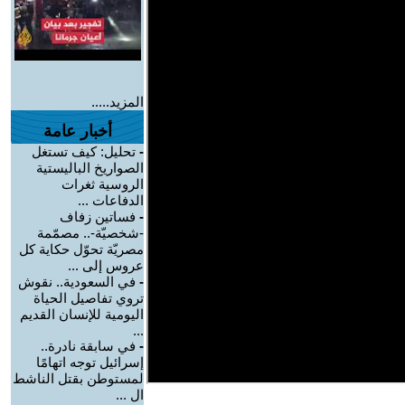
المزيد.....
أخبار عامة
-
تحليل: كيف تستغل
الصواريخ الباليستية
الروسية ثغرات
الدفاعات ...
-
فساتين زفاف
-شخصيّة-.. مصمّمة
مصريّة تحوّل حكاية كل
عروس إلى ...
-
في السعودية.. نقوش
تروي تفاصيل الحياة
اليومية للإنسان القديم
...
-
في سابقة نادرة..
إسرائيل توجه اتهامًا
لمستوطن بقتل الناشط
ال ...