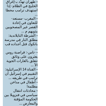
-
طهران تهدّد بـ-إغراق
الخليج في الظلام- إذا
استهدف ترامب محطا
...
-
المغرب -مستعد-
للتعاون في إعادة
القصر غير المصحوبين
بذويهم م ...
-
الشرطة التايلاندية:
مطلق النار في مدرسة
بانكوك قتل أجداده قب
...
-
-تاس-: قراصنة روس
يعثرون على وثائق
تتعلق بالغارات الجوية
الأ ...
-
القناة 14 الإسرائيلية:
التقييم في إسرائيل أن
ترامب في طريقه ...
-
أطفال في مداخن
مظلمة!
-
محادثات انتقال
سياسي في فنزويلا بين
الحكومة المؤقتة
والمعارض ...