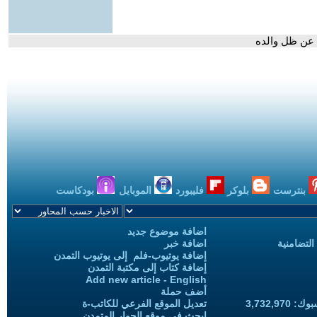
ا عن ظل والده
بنترست
بلوكر
فليبورد
الموبايل
بودكاست
اضافة موضوع جديد
التضامنية
اضافة خبر
إضافة يوتيوب-فلم إلى يوتيوب التمدن
إضافة كتاب إلى مكتبة التمدن
Add new article - English
أضف حملة
3,732,97
تعديل الموقع الفرعي للكاتب-ة
ابحث في موقع الحوار المتمدن