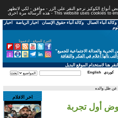
 أنواع الكوكيز نرجو النقر على الزر - موافق - لكي لاتظهر
This website uses cookies to ensure you ge
وكالة أنباء العمال
-
وكالة أنباء حقوق الإنسان
-
اخبار الرياضة
-
اخبار
لوم
التبرع للموقع - ادعمونا
حرية والعدالة الاجتماعية للجميع
"
تى نالها أعلام في الفكر والثقافة
قر هنا لاستخدام الموقع البديل
كوردي
English
ا عن ظل والده
اخر الافلام
وض أول تجربة