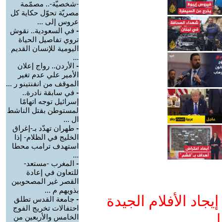
-شخصيّة-.. مصمّمة
مصريّة تحوّل حكاية كل
عروس إلى ...
-
في السعودية.. نقوش
تروي تفاصيل الحياة
اليومية للإنسان القديم
...
-
الأردن.. رواج إعلان
الأمير علي عدم تغير
الموقف من انفنتينو ر ...
-
في سابقة نادرة..
إسرائيل توجه اتهامًا
لمستوطن بقتل الناشط
ال ...
-
طهران تهدّد بـ-إغراق
الخليج في الظلام- إذا
استهدف ترامب محطا
...
-
المغرب -مستعد-
للتعاون في إعادة
القصر غير المصحوبين
بذويهم م ...
جاد الأفلام الجيدة
-
جامعة القدس تطلق
احتفالات تخريج الفوج
ا
الخامس والأربعين من