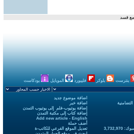
 مع قسد
بنترست
بلوكر
فليبورد
الموبايل
بودكاست
اضافة موضوع جديد
التضامنية
اضافة خبر
إضافة يوتيوب-فلم إلى يوتيوب التمدن
إضافة كتاب إلى مكتبة التمدن
Add new article - English
أضف حملة
3,732,97
تعديل الموقع الفرعي للكاتب-ة
ابحث في موقع الحوار المتمدن