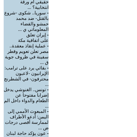
حقيقي أم ورقة
انتخابية؟ ...
-
سوريا.. شكوى -شروع
بالقتل- ضد محمد
حمشو والقضاء
المعلوماتي ي ...
-
إيران تعلق
على اتفاقية مكة
-
عملية إنقاذ معقدة..
مصر تعلن تعويم وقطر
سفينة في ظروف جوية
ق ...
-
بقائي يرد على ترامب:
الإيرانيون -لاعبون
محترفون- في الشطرنج
...
-
تونس.. الغنوشي يدخل
إضرابا مفتوحا عن
الطعام والدواء داخل الم
...
-
‏المبعوث الأممي إلى
اليمن: أدعو الأطراف
لممارسة أقصى درجات
ض ...
-
عون يؤكد حاجة لبنان