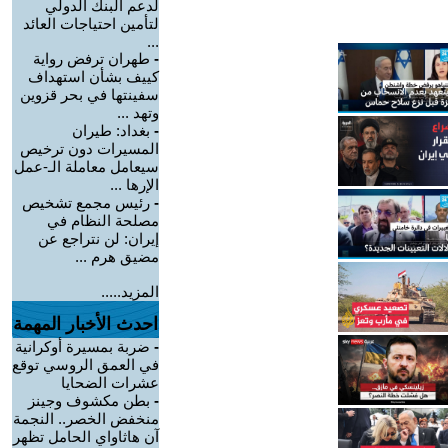
لدعم البنك الدولي
لتأمين احتياجات العائد
...
-
طهران ترفض رواية
كييف بشأن استهداف
سفينتها في بحر قزوين
وتهد ...
-
بغداد: طيران
المسيرات دون ترخيص
سيعامل معاملة الـ-عمل
الإرها ...
-
رئيس مجمع تشخيص
مصلحة النظام في
إيران: لن نتراجع عن
مضيق هرم ...
المزيد.....
احدث الأخبار المهمة
-
ضربة بمسيرة أوكرانية
في العمق الروسي توقع
عشرات الضحايا
-
بطن مكشوف وجينز
منخفض الخصر.. النجمة
آن هاثاواي الحامل تظهر