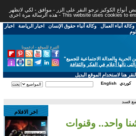
 أنواع الكوكيز نرجو النقر على الزر - موافق - لكي لاتظهر
This website uses cookies to ensure you ge
وكالة أنباء العمال
-
وكالة أنباء حقوق الإنسان
-
اخبار الرياضة
-
اخبار
لوم
التبرع للموقع - ادعمونا
حرية والعدالة الاجتماعية للجميع
"
تى نالها أعلام في الفكر والثقافة
قر هنا لاستخدام الموقع البديل
كوردي
English
 مع قسد
اخر الافلام
نا واحد.. وقنوات