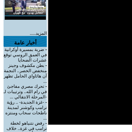
المزيد.....
أخبار عامة
-
ضربة بمسيرة أوكرانية
في العمق الروسي توقع
عشرات الضحايا
-
بطن مكشوف وجينز
منخفض الخصر.. النجمة
آن هاثاواي الحامل تظهر
...
-
تحرك مصري مفاجئ
في رام الله.. وترتيبات لـ
-المرحلة الانتقالي ...
-
-غزة الجديدة- .. رؤية
ترامب وكوشنر لمدينة
ناطحات سحاب ومنتزه
...
-
رفض نتنياهو لخطة
ترامب في غزة.. خلاف