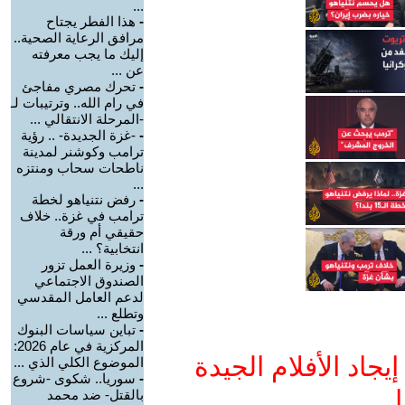
...
-
هذا الفطر يجتاح
مرافق الرعاية الصحية..
إليك ما يجب معرفته
عن ...
-
تحرك مصري مفاجئ
في رام الله.. وترتيبات لـ
-المرحلة الانتقالي ...
-
-غزة الجديدة- .. رؤية
ترامب وكوشنر لمدينة
ناطحات سحاب ومنتزه
...
-
رفض نتنياهو لخطة
ترامب في غزة.. خلاف
حقيقي أم ورقة
انتخابية؟ ...
-
وزيرة العمل تزور
الصندوق الاجتماعي
لدعم العامل المقدسي
وتطلع ...
-
تباين سياسات البنوك
المركزية في عام 2026:
جاد الأفلام الجيدة
الموضوع الكلي الذي ...
-
سوريا.. شكوى -شروع
ا
بالقتل- ضد محمد