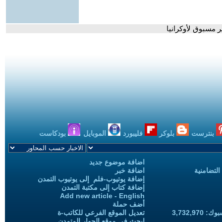
مسبوق لأوكرانيا
بنترست
بلوكر
فليبورد
الموبايل
بودكاست
اضافة موضوع جديد
التضامنية
اضافة خبر
إضافة يوتيوب-فلم إلى يوتيوب التمدن
إضافة كتاب إلى مكتبة التمدن
Add new article - English
أضف حملة
3,732,97
تعديل الموقع الفرعي للكاتب-ة
ابحث في موقع الحوار المتمدن