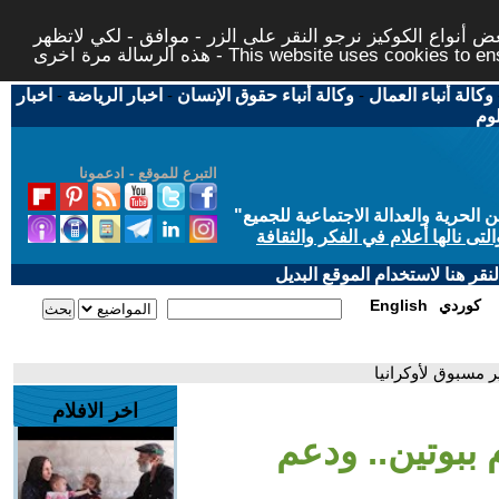
 أنواع الكوكيز نرجو النقر على الزر - موافق - لكي لاتظهر
This website uses cookies to ensure you ge
وكالة أنباء العمال
-
وكالة أنباء حقوق الإنسان
-
اخبار الرياضة
-
اخبار
لوم
التبرع للموقع - ادعمونا
حرية والعدالة الاجتماعية للجميع
"
تى نالها أعلام في الفكر والثقافة
قر هنا لاستخدام الموقع البديل
كوردي
English
مسبوق لأوكرانيا
اخر الافلام
بوتين.. ودعم