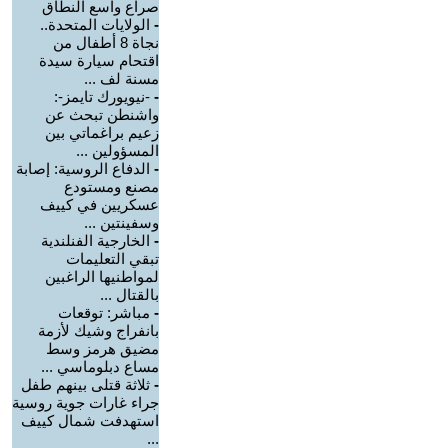
صراع واسع النطاق
-
الولايات المتحدة..
نجاة 8 أطفال من
اقتحام سيارة سيدة
مسنة لف ...
-
-نيويورك تايمز-:
واشنطن تبحث عن
زعيم براغماتي بين
المسؤولين ...
-
الدفاع الروسية: إصابة
مصنع ومستودع
عسكريين في كييف
وسفينتين ...
-
الخارجية الفنلندية
تبقي التعليمات
لمواطنيها الراغبين
بالقتال ...
-
مباشر: توقعات
بانفراج وشيك لأزمة
مضيق هرمز وسط
مساع دبلوماسي ...
-
ثلاثة قتلى بينهم طفل
جراء غارات جوية روسية
استهدفت شمال كييف
...