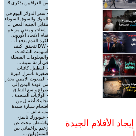
من العراقيين بذكرى 8
...
-
سعر الدولار اليوم في
البنوك والسوق السوداء
مقابل الجنيه المص ...
-
إنفانتينو ينفي مزاعم
قيام الاتحاد الأوروبي
لكرة القدم بدفع أ ...
-
DW تتحقق: كيف
أسهمت الشائعات
والمعلومات المضللة
في أزمة سبتة ...
-
القطط.. كائنات
صغيرة بأسرار كبيرة
-
المبعوث الأممي يحذر
من عودة اليمن إلى
صراع واسع النطاق
-
الولايات المتحدة..
نجاة 8 أطفال من
اقتحام سيارة سيدة
مسنة لف ...
-
-نيويورك تايمز-:
جاد الأفلام الجيدة
واشنطن تبحث عن
زعيم براغماتي بين
ا
المسؤولين ...