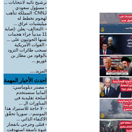
ترشيح نائبه لانتخابات ...
-
مسؤول سعودي
لـCNN: المملكة تتأهب
لهجوم تخطط له
ميليشيات عراق ...
-
-التحالف- يعلن -إصابة
11 مدنياً جراء هجمات
شنها الحوثيون على ...
-
القوات الأمريكية
تسحب طائرات التزود
بالوقود من مطار بن
غوريو ...
المزيد.....
احدث الأخبار المهمة
-
مصدر دبلوماسي:
ألمانيا ستستخدم
أسلحة تقليدية في
المناورات ال ...
-
-لا حاجة للاستيراد هذا
الموسم-.. سوريا تحقّق
الاكتفاء الذاتي ...
-
قتلى وجرحى بانفجار
عبوة ناسفة استهدفت