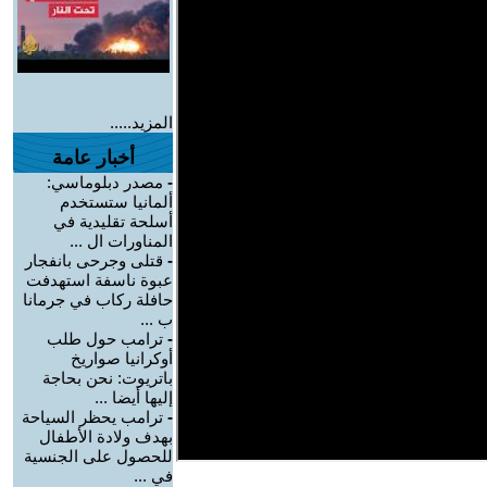
المزيد.....
أخبار عامة
-
مصدر دبلوماسي:
ألمانيا ستستخدم
أسلحة تقليدية في
المناورات ال ...
-
قتلى وجرحى بانفجار
عبوة ناسفة استهدفت
حافلة ركاب في جرمانا
ب ...
-
ترامب حول طلب
أوكرانيا صواريخ
باتريوت: نحن بحاجة
إليها أيضا ...
-
ترامب يحظر السياحة
بهدف ولادة الأطفال
للحصول على الجنسية
في ...