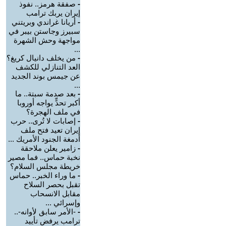
-
صفقة هرمز.. نفوذ
إيران يربك ترامب
-
أريانا غراندي وبريتني
سبيرز وجاستن بيبر في
مواجهة وحش الشهرة
...
-
من يخلف دانيال كريغ؟
العد التنازلي للكشف
عن جيمس بوند الجديد
...
-
بعد صدمة سبتة.. ما
أكبر تحدٍّ يواجه أوروبا
في ملف الهجرة؟
-
إصابات لا تُرى.. حرب
إيران تعيد فتح ملف
أدمغة الجنود الأمريك ...
-
زامير يعلن ملاحقة
نخبة حماس.. فما مصير
خريطة مجلس السلام؟
-
ما وراء الخبر.. حماس
تقبل بحصر السلاح
مقابل الانسحاب
وإسرائي ...
-
-الأمر سابق لأوانه-..
ترامب يرفض تأييد