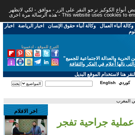
 أنواع الكوكيز نرجو النقر على الزر - موافق - لكي لاتظهر
This website uses cookies to ensure you ge
وكالة أنباء العمال
-
وكالة أنباء حقوق الإنسان
-
اخبار الرياضة
-
اخبار
لوم
التبرع للموقع - ادعمونا
حرية والعدالة الاجتماعية للجميع
"
تى نالها أعلام في الفكر والثقافة
قر هنا لاستخدام الموقع البديل
كوردي
English
في المغرب
اخر الافلام
 عملية جراحية تفجر