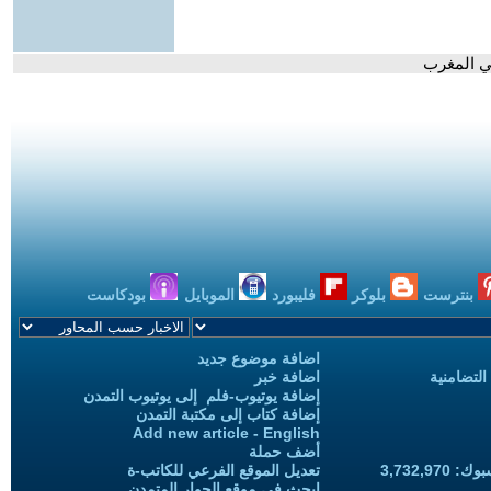
في المغرب
بنترست
بلوكر
فليبورد
الموبايل
بودكاست
اضافة موضوع جديد
التضامنية
اضافة خبر
إضافة يوتيوب-فلم إلى يوتيوب التمدن
إضافة كتاب إلى مكتبة التمدن
Add new article - English
أضف حملة
3,732,97
تعديل الموقع الفرعي للكاتب-ة
ابحث في موقع الحوار المتمدن