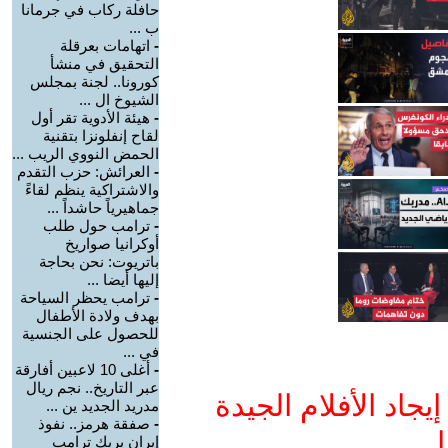
حافلة ركاب في جرمانا
ب ...
-
اتهامات بعرقلة
التحقيق في منشأ
كورونا.. لجنة بمجلس
الشيوخ ال ...
-
هيئة الأدوية تقر أول
لقاح إنفلونزا بتقنية
الحمض النووي الريب ...
-
العرائش: حزب التقدم
والاشتراكية ينظم لقاءً
جماهيرياً حاشداً ...
-
ترامب حول طلب
أوكرانيا صواريخ
باتريوت: نحن بحاجة
إليها أيضا ...
-
ترامب يحظر السياحة
بهدف ولادة الأطفال
للحصول على الجنسية
في ...
-
أغلى 10 لاعبين أفارقة
عبر التاريخ.. نجم ريال
جاد الأفلام الجيدة
مدريد الجديد ين ...
-
صفقة هرمز.. نفوذ
ا
إيران يربك ترامب