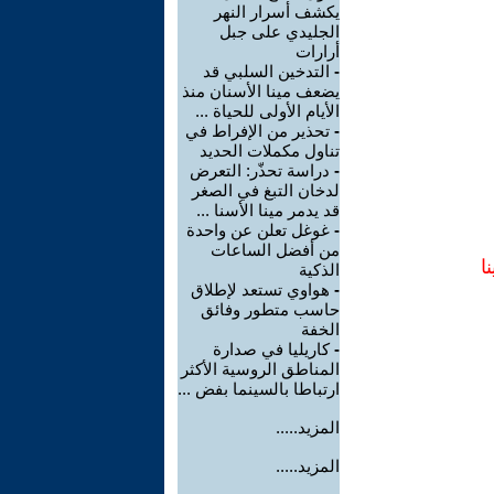
يكشف أسرار النهر
الجليدي على جبل
أرارات
-
التدخين السلبي قد
يضعف مينا الأسنان منذ
الأيام الأولى للحياة ...
-
تحذير من الإفراط في
تناول مكملات الحديد
-
دراسة تحذّر: التعرض
لدخان التبغ في الصغر
قد يدمر مينا الأسنا ...
-
غوغل تعلن عن واحدة
من أفضل الساعات
ا
الذكية
-
هواوي تستعد لإطلاق
حاسب متطور وفائق
الخفة
-
كاريليا في صدارة
المناطق الروسية الأكثر
ارتباطا بالسينما بفض ...
المزيد.....
المزيد.....