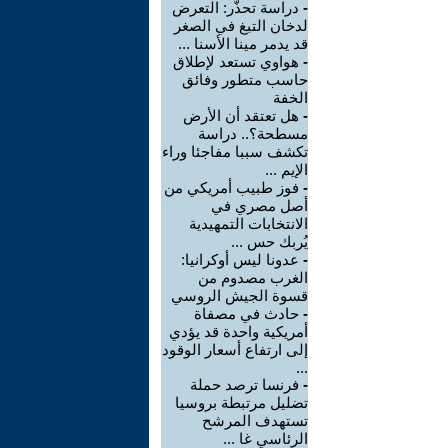
-
دراسة تحذّر: التعرض
لدخان التبغ في الصغر
قد يدمر مينا الأسنا ...
-
هواوي تستعد لإطلاق
حاسب متطور وفائق
الخفة
-
هل تعتقد أن الأرض
مسطحة؟.. دراسة
تكشف سببا مفاجئا وراء
الإيم ...
-
فوز طبيب أمريكي من
أصل مصري في
الانتخابات التمهيدية
يُربك حس ...
-
عدونا ليس أوكرانيا:
الغرب مصدوم من
قسوة الجيش الروسي
-
حادث في مصفاة
أمريكية واحدة قد يؤدي
إلى ارتفاع أسعار الوقود
...
-
فرنسا ترصد حملة
تضليل مرتبطة بروسيا
تستهدف المرشح
الرئاسي غا ...