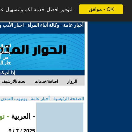
موافق - OK
لتوفير افضل خدمة لكم ولتسهيل عملي
أخبار عامة
-
وكالة أنباء المرأة
-
اخبار الأدب و
الموقع
يسارية
"من أج
حاز ال
إذا لديك
الزوار
اضافة/خدمات
بحث/الارشيف
الصفحة الرئيسية
-
أخبار عامة
-
يوتيوب التمدن
- العربية
- ن
2025 / 7 / 9