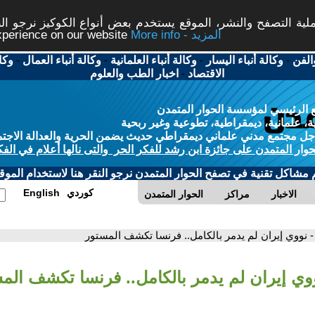
ة التصفح والنشر، الموقع يستخدم بعض أنواع الكوكيز نرجو النق
More info - المزيد
experience on our website
الفن
-
وكالة أنباء اليسار
-
وكالة أنباء العلمانية
-
وكالة أنباء العمال
-
وكا
الاقتصاد
-
اخبار الطب والعلوم
 الرئيسي لمؤسسة الحوار المتمدن
، علمانية، ديمقراطية، تطوعية وغير ربحية
ل مجتمع مدني علماني ديمقراطي حديث يضمن الحرية والعدالة الاجتم
حوار المتمدن على جائزة ابن رشد للفكر الحر والتى نالها أعلام في الفك
م مشاكل تقنية في تصفح الحوار المتمدن نرجو النقر هنا لاستخدام الموقع
كوردي
English
الاخبار
مراكز
الحوار المتمدن
- نووي إيران لم يدمر بالكامل.. فرنسا تكشف المستور
ووي إيران لم يدمر بالكامل.. فرنسا تكشف الم