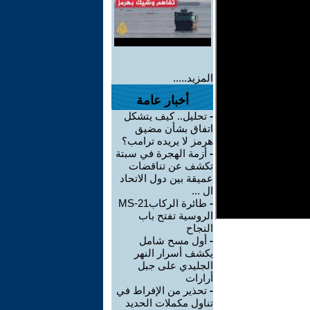
المزيد.....
أخبار عامة
-
تحليل.. كيف يتشكل
اتفاق بشأن مضيق
هرمز لا يريده ترامب؟
-
أزمة الهجرة في سبتة
تكشف عن تناقضات
عميقة بين دول الاتحاد
ال ...
-
طائرة الركابMS-21
الروسية تفتح باب
النجاح
-
أول مسح شامل
يكشف أسرار النهر
الجليدي على جبل
أرارات
-
تحذير من الإفراط في
تناول مكملات الحديد