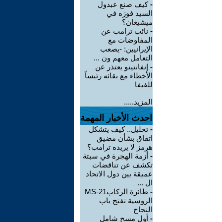
-
كيف صنع عبدول
السيد فوزه في
ميشيغان؟
-
نائب ترامب عن
المفاوضات مع
الإيرانيين: -يصعب
التعامل معهم ون ...
-
إنفانتينو يعتذر عن
الأخطاء مع بقائه رئيساً
للفيفا
المزيد.....
احدث الأخبار المهمة
-
تحليل.. كيف يتشكل
اتفاق بشأن مضيق
هرمز لا يريده ترامب؟
-
أزمة الهجرة في سبتة
تكشف عن تناقضات
عميقة بين دول الاتحاد
ال ...
-
طائرة الركابMS-21
الروسية تفتح باب
النجاح
-
أول مسح شامل