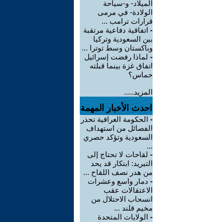
الميلاد- و-سياحة
الولادة- في مرمى
قرارات ترامب ...
-
اتفاقية دفاعية مرتقبة
بين السعودية وتركيا
وباكستان وسط توترا ...
-
لماذا رفضت إسرائيل
اتفاق غزة بينما قبلته
حماس؟
المزيد.....
احدث الأخبار المهمة
-
الحكومة العراقية تحذر
الفصائل من استهداف
السعودية وتؤكد حصري
...
-
لقاحات لا تحتاج إلى
التبريد: ابتكار قد يحد
من هدر نصف اللقاح ...
-
دمار واسع وعشرات
الاعتقالات عقب
انسحاب الاحتلال من
مخيم قلند ...
-
الولايات المتحدة