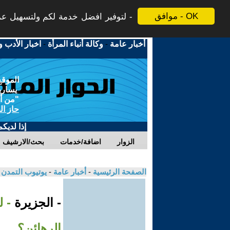
موافق - OK
لتوفير افضل خدمة لكم ولتسهيل عملي
أخبار عامة
-
وكالة أنباء المرأة
-
اخبار الأدب و
الموقع
يسارية
"من أج
حاز ال
إذا لديك
الزوار
اضافة/خدمات
بحث/الارشيف
الصفحة الرئيسية
-
أخبار عامة
-
يوتيوب التمدن
- الجزيرة
- 
الرهائن؟