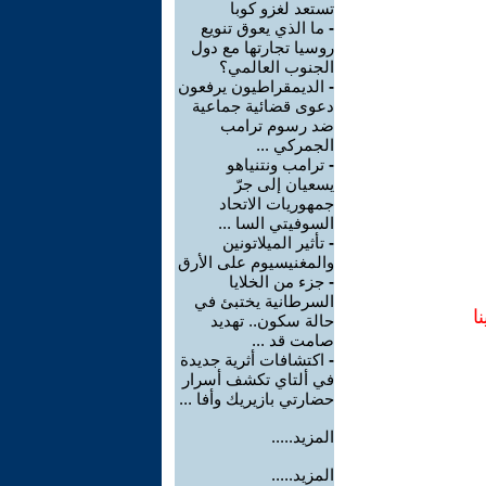
تستعد لغزو كوبا
-
ما الذي يعوق تنويع
روسيا تجارتها مع دول
الجنوب العالمي؟
-
الديمقراطيون يرفعون
دعوى قضائية جماعية
ضد رسوم ترامب
الجمركي ...
-
ترامب ونتنياهو
يسعيان إلى جرّ
جمهوريات الاتحاد
السوفيتي السا ...
-
تأثير الميلاتونين
والمغنيسيوم على الأرق
-
جزء من الخلايا
السرطانية يختبئ في
ا
حالة سكون.. تهديد
صامت قد ...
-
اكتشافات أثرية جديدة
في ألتاي تكشف أسرار
حضارتي بازيريك وأفا ...
المزيد.....
المزيد.....