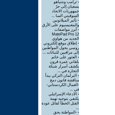
-
ترامب ونتنياهو
يسعيان إلى جرّ
جمهوريات الاتحاد
السوفيتي السا ...
-
تأثير الميلاتونين
والمغنيسيوم على الأرق
-
أبرز مواصفات
MatePad Pro 12
الجديد من هواوي
-
إطلاق موقع إلكتروني
روسي يحول المواطنين
إلى مراقبين للنباتات ...
-
العثور على خاتم
بلقاني عمره قرون
يكشف أسرار شبكة
التجارة في ...
-
البرلمان التركي يبدأ
مناقشة قانون دمج
-العمال الكردستاني-
في ...
-
الادعاء الإسرائيلي
يكتفي بتوجيه تهمة
القتل الخطأ لقاتل عودة
...
-
-المواطنة بحق