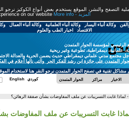
ة التصفح والنشر، الموقع يستخدم بعض أنواع الكوكيز نرجو النق
More info - المزيد
experience on our website
الفن
-
وكالة أنباء اليسار
-
وكالة أنباء العلمانية
-
وكالة أنباء العمال
-
وكا
الاقتصاد
-
اخبار الطب والعلوم
 الرئيسي لمؤسسة الحوار المتمدن
، علمانية، ديمقراطية، تطوعية وغير ربحية
ل مجتمع مدني علماني ديمقراطي حديث يضمن الحرية والعدالة الاجتم
حوار المتمدن على جائزة ابن رشد للفكر الحر والتى نالها أعلام في الفك
م مشاكل تقنية في تصفح الحوار المتمدن نرجو النقر هنا لاستخدام الموقع
كوردي
English
الاخبار
مراكز
الحوار المتمدن
- لماذا غابت التسريبات عن ملف المفاوضات بشأن صفقة الرهائن؟
لماذا غابت التسريبات عن ملف المفاوضات بش