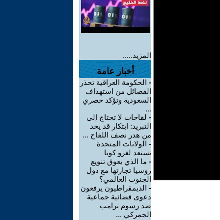
المزيد.....
أخبار عامة
-
الحكومة العراقية تحذر
الفصائل من استهداف
السعودية وتؤكد حصري
...
-
لقاحات لا تحتاج إلى
التبريد: ابتكار قد يحد
من هدر نصف اللقاح ...
-
الولايات المتحدة
تستعد لغزو كوبا
-
ما الذي يعوق تنويع
روسيا تجارتها مع دول
الجنوب العالمي؟
-
الديمقراطيون يرفعون
دعوى قضائية جماعية
ضد رسوم ترامب
الجمركي ...