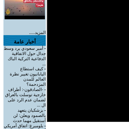
المزيد.....
أخبار عامة
-
أمير سعودي يرد وسط
جدال حول الاتفاقية
الدفاعية التركية الباك
...
-
كيف استطاع
اليابانيون تغيير نظرة
العالم للمدن
المزدحمة؟
-
-الصادقون-: أطراف
خارجية توسلت بالعراق
لضمان عدم الرد على
ال ...
-
بزشكيان يتعهد
بالصمود ويعلن: لن
أستقيل مهما حدث
-
بلومبرغ: اتفاق أمريكي