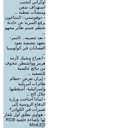
أوكراني لتجنب
استهداف سفن
ومنشآت نفطية ...
-
-نوفوستي-: البنتاغون
يرفع السرية عن حادثة
تحطم جسم طائر مجهو
...
-
بعد تنصيبه.. -النمر-
يتعهد بتصفية نفوذ
العصابات في كولومبيا
...
-
انفراج وشيك لأزمة
هرمز وواشنطن تتخوف
من نتائج عكسية
للتصعيد ...
-
إيران تعرض -حطام
طائرات أمريكية
وإسرائيلية- أسقطتها
خلال الح ...
-
لماذا احتاجت وزارة
الدفاع الروسية إلى
تغييرات في الكوادر؟
-
هواوي تطلق أول تلفاز
لها بإضاءة خلفية RGB
MiniLED