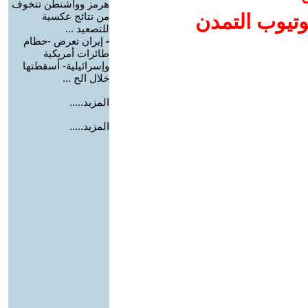
هرمز وواشنطن تتخوف
وتيوب التمدن
من نتائج عكسية
للتصعيد ...
-
إيران تعرض -حطام
طائرات أمريكية
وإسرائيلية- أسقطتها
خلال الح ...
المزيد.....
المزيد.....