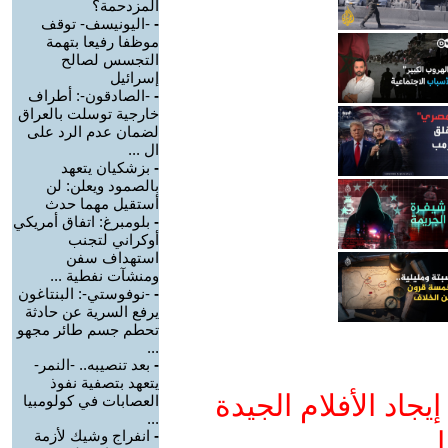
المزدحمة؟
-
-اليونيسف- توقف
موظفا رفيعا بتهمة
التجسس لصالح
إسرائيل
-
-الصادقون-: أطراف
خارجية توسلت بالعراق
لضمان عدم الرد على
ال ...
-
بزشكيان يتعهد
بالصمود ويعلن: لن
أستقيل مهما حدث
-
بلومبرغ: اتفاق أمريكي
أوكراني لتجنب
استهداف سفن
ومنشآت نفطية ...
-
-نوفوستي-: البنتاغون
يرفع السرية عن حادثة
تحطم جسم طائر مجهو
...
-
بعد تنصيبه.. -النمر-
يتعهد بتصفية نفوذ
جاد الأفلام الجيدة
العصابات في كولومبيا
...
ا
-
انفراج وشيك لأزمة