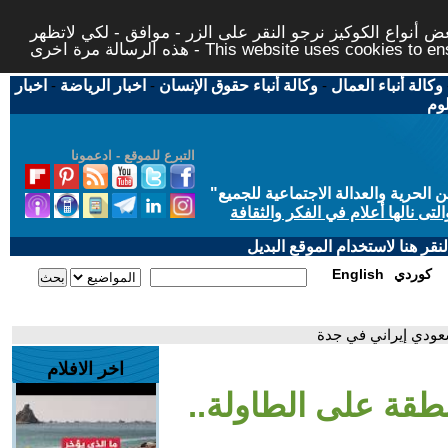
 أنواع الكوكيز نرجو النقر على الزر - موافق - لكي لاتظهر
This website uses cookies to ensure you ge
وكالة أنباء العمال
-
وكالة أنباء حقوق الإنسان
-
اخبار الرياضة
-
اخبار
لوم
التبرع للموقع - ادعمونا
حرية والعدالة الاجتماعية للجميع
"
تى نالها أعلام في الفكر والثقافة
قر هنا لاستخدام الموقع البديل
كوردي
English
سعودي إيراني في جدة
اخر الافلام
نطقة على الطاولة..