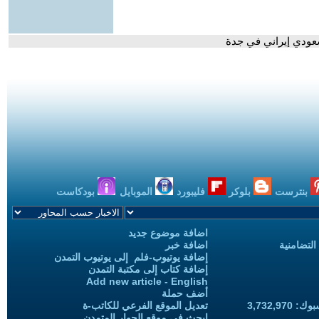
سعودي إيراني في جدة
بنترست
بلوكر
فليبورد
الموبايل
بودكاست
اضافة موضوع جديد
التضامنية
اضافة خبر
إضافة يوتيوب-فلم إلى يوتيوب التمدن
إضافة كتاب إلى مكتبة التمدن
Add new article - English
أضف حملة
3,732,97
تعديل الموقع الفرعي للكاتب-ة
ابحث في موقع الحوار المتمدن