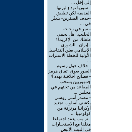
إلى إخل ...
-
سوريا تودع ليرتها
القديمة لكن تطبيق
-حذف الصفرين- يتعثّر
في ...
-
سر في زجاجة
الحليب.. هل يحمي
طفلك من الإكزيما؟
-
إيران.. الشورى
الإسلامي يعلن التفاصيل
الأولية للخطة الاسترات
...
-
خلاف حول رسوم
العبور يعوق اتفاق هرمز
-
فضائح أخلاقية تهدد 4
جمهوريين بسحب
المقاعد من تحتهم في
مجلس ...
-
مصدر أمني روسي
يكشف أسلوب تجنيد
أوكرانيا مرتزقة من
كولومبيا ...
-
ترامب يعقد اجتماعا
مغلقا مع الاستخبارات
في البيت الأبيض