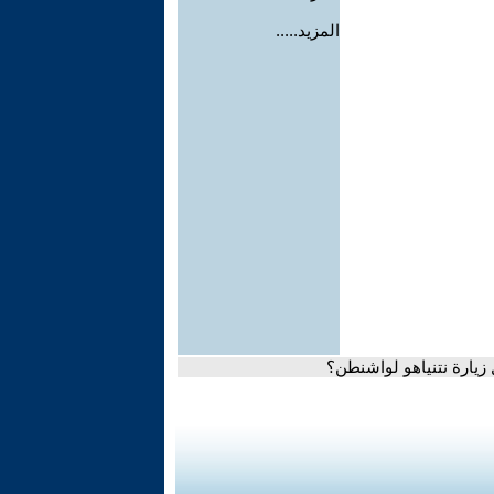
المزيد.....
زيارة نتنياهو لواشنطن؟