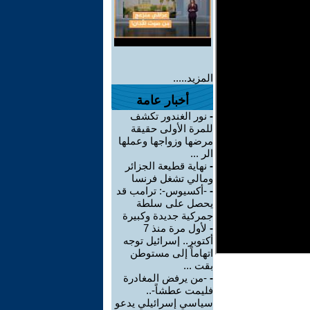
المزيد.....
أخبار عامة
-
نور الغندور تكشف
للمرة الأولى حقيقة
مرضها وزواجها وعملها
الر ...
-
نهاية قطيعة الجزائر
ومالي تشغل فرنسا
-
-أكسيوس-: ترامب قد
يحصل على سلطة
جمركية جديدة وكبيرة
-
لأول مرة منذ 7
أكتوبر.. إسرائيل توجه
اتهاماً إلى مستوطن
بقت ...
-
-من يرفض المغادرة
فليمت عطشاً-..
سياسي إسرائيلي يدعو