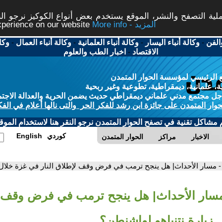
ة التصفح والنشر، الموقع يستخدم بعض أنواع الكوكيز نرجو النق
More info - المزيد
experience on our website
الفن
-
وكالة أنباء اليسار
-
وكالة أنباء العلمانية
-
وكالة أنباء العمال
-
وكا
الاقتصاد
-
اخبار الطب والعلوم
 الرئيسي لمؤسسة الحوار المتمدن
، علمانية، ديمقراطية، تطوعية وغير ربحية
ل مجتمع مدني علماني ديمقراطي حديث يضمن الحرية والعدالة الاجتم
حوار المتمدن على جائزة ابن رشد للفكر الحر والتى نالها أعلام في الفك
م مشاكل تقنية في تصفح الحوار المتمدن نرجو النقر هنا لاستخدام الموقع
كوردي
English
الاخبار
مراكز
الحوار المتمدن
- مسار الأحداث| هل ينجح ترمب في فرض وقف لإطلاق النار في غزة خلال 
مسار الأحداث| هل ينجح ترمب في فرض وقف لإ
زيارة نتنياهو لواشنطن؟