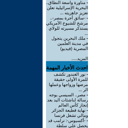
-
مناورة واسعة النطاق..
البحرية الإسرائيلية تعلن
تعزيز جاهزيته ...
-
-سائق أجرة بمصر-..
مرشح للشيوخ الأمريكي
يستذكر مسيرته للولاي
...
-
ملك البحرين يتجول
في مدينة العلمين
المصرية (فيديو)
المزيد.....
احدث الأخبار المهمة
-
نور الغندور تكشف
للمرة الأولى حقيقة
مرضها وزواجها وعملها
الر ...
-
مصر.. السيسي يوجه
رسالة لناشئات اليد بعد
إنجاز كأس العالم
-
نهاية قطيعة الجزائر
ومالي تشغل فرنسا
-
-أكسيوس-: ترامب قد
يحصل على سلطة