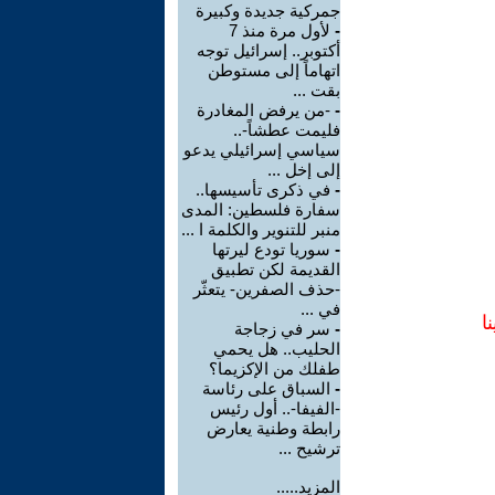
جمركية جديدة وكبيرة
-
لأول مرة منذ 7
أكتوبر.. إسرائيل توجه
اتهاماً إلى مستوطن
بقت ...
-
-من يرفض المغادرة
فليمت عطشاً-..
سياسي إسرائيلي يدعو
إلى إخل ...
-
في ذكرى تأسيسها..
سفارة فلسطين: المدى
منبر للتنوير والكلمة ا ...
-
سوريا تودع ليرتها
القديمة لكن تطبيق
-حذف الصفرين- يتعثّر
في ...
ا
-
سر في زجاجة
الحليب.. هل يحمي
طفلك من الإكزيما؟
-
السباق على رئاسة
-الفيفا-.. أول رئيس
رابطة وطنية يعارض
ترشيح ...
المزيد.....