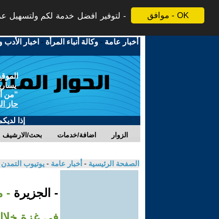
موافق - OK
لتوفير افضل خدمة لكم ولتسهيل عملي
أخبار عامة
-
وكالة أنباء المرأة
-
اخبار الأدب و
الموقع
يسارية
"من أج
حاز ال
إذا لديك
الزوار
اضافة/خدمات
بحث/الارشيف
الصفحة الرئيسية
-
أخبار عامة
-
يوتيوب التمدن
- الجزيرة
- 
في غزة خلال 