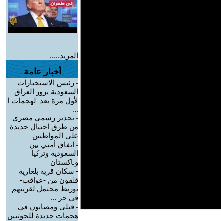
المزيد.....
أخبار عامة
-
رئيس الاستخبارات
السعودية يزور العراق
لأول مرة بعد الهجمات ا
...
-
تحذير رسمي مصري
من طرق احتيال جديدة
على المواطنين
-
اتفاق أمني بين
السعودية وتركيا
وباكستان
-
سكان قرية بلغارية
قلقون من -عواقب-
توريط محتمل لقريتهم
في حر ...
-
قتلى ومصابون في
هجمات جديدة للحوثيين