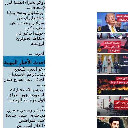
دولار لشراء أنظمة ليزر
لإسقاط ...
-
بزشكيان يوضح بماذا
تختلف إيران عن
إسرائيل ويتحدث عن
خلاف حكو ...
-
بولندا تدعو إلى
إسقاط الصواريخ
الروسية
المزيد.....
احدث الأخبار المهمة
-
عز الدين الكلاوي
يكتب: رغم الاستقبال
الحافل.. هل تسرع صلاح
ب ...
-
رئيس الاستخبارات
السعودية يزور العراق
لأول مرة بعد الهجمات ا
...
-
تحذير رسمي مصري
من طرق احتيال جديدة
على المواطنين
-
اتفاق أمني بين