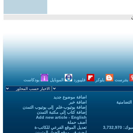
بنترست
بلوكر
فليبورد
الموبايل
بودكاست
اضافة موضوع جديد
التضامنية
اضافة خبر
إضافة يوتيوب-فلم إلى يوتيوب التمدن
إضافة كتاب إلى مكتبة التمدن
Add new article - English
أضف حملة
3,732,97
تعديل الموقع الفرعي للكاتب-ة
ابحث في موقع الحوار المتمدن