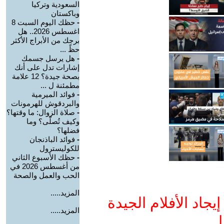
السعودية وتركيا
وباكستان
-
حظك اليوم السبت 8
اغسطس 2026.. هل
برجك من الأبراج الأكثر
حظً ...
-
هل يرسل جسمك
إشارات تدل على أنك
بصحة جيدة؟ 12 علامة
مطمئنة ل ...
-
فوائد الميرمية
والبردقوش للهرمونات
-
صلاة الزوال: ما وقتها؟
وكيف تُصلّى؟ وما
فضلها؟
-
فوائد الباذنجان
للكوليسترول
-
حظك الأسبوع الثاني
من أغسطس 2026 في
الحب والعمل والصحة
المزيد.....
جاد الأفلام الجيدة
المزيد.....
ا