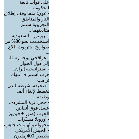
على قوات تابعة
للحكومة ...
-
عون: ملفا وقف إطلاق
النار والمناطق
التجريبية ستتم
متابعتهما ...
-
-رويترز-: السعودية
استخدمت نحو 86% من
صواريخ -باتريوت- الاع
...
-
عراقجي يوجه رسالة
إلى دول الجوار
-
استراتيجية إيران..
حرب استنزاف تنهك
ترامب
-
صحيفة: شرطة لندن
تخطط لإلغاء ألف
وظيفة
-
-نحل غزة المشرد-..
عسل فوق أنقاض
الحرب (صور + فيديو)
-
أوروبا: مسيّرات
مجهولة واتّهامات جاهزة
-
الجيش الأمريكي
يخصص 400 مليون