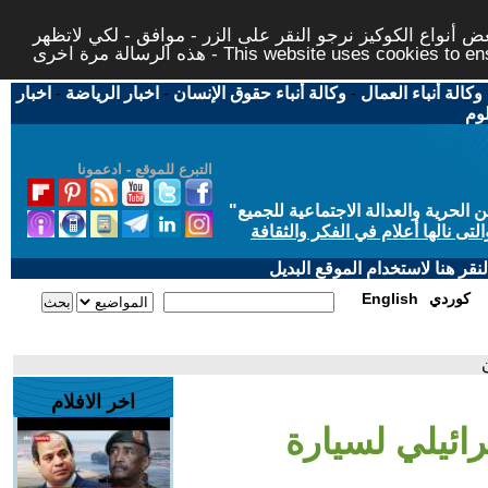
 أنواع الكوكيز نرجو النقر على الزر - موافق - لكي لاتظهر
This website uses cookies to ensure you ge
وكالة أنباء العمال
-
وكالة أنباء حقوق الإنسان
-
اخبار الرياضة
-
اخبار
لوم
التبرع للموقع - ادعمونا
حرية والعدالة الاجتماعية للجميع
"
تى نالها أعلام في الفكر والثقافة
قر هنا لاستخدام الموقع البديل
كوردي
English
اخر الافلام
ائيلي لسيارة