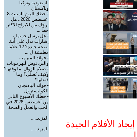
السعودية وتركيا
وباكستان
-
حظك اليوم السبت 8
اغسطس 2026.. هل
برجك من الأبراج الأكثر
حظً ...
-
هل يرسل جسمك
إشارات تدل على أنك
بصحة جيدة؟ 12 علامة
مطمئنة ل ...
-
فوائد الميرمية
والبردقوش للهرمونات
-
صلاة الزوال: ما وقتها؟
وكيف تُصلّى؟ وما
فضلها؟
-
فوائد الباذنجان
للكوليسترول
-
حظك الأسبوع الثاني
من أغسطس 2026 في
الحب والعمل والصحة
المزيد.....
جاد الأفلام الجيدة
المزيد.....
ا