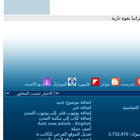
انيا بقوة نارية
بنترست
بلوكر
فليبورد
الموبايل
بودكاست
اضافة موضوع جديد
التضامنية
اضافة خبر
إضافة يوتيوب-فلم إلى يوتيوب التمدن
إضافة كتاب إلى مكتبة التمدن
Add new article - English
أضف حملة
3,732,97
تعديل الموقع الفرعي للكاتب-ة
ابحث في موقع الحوار المتمدن