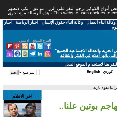
 أنواع الكوكيز نرجو النقر على الزر - موافق - لكي لاتظهر
This website uses cookies to ensure you ge
وكالة أنباء العمال
-
وكالة أنباء حقوق الإنسان
-
اخبار الرياضة
-
اخبار
لوم
التبرع للموقع - ادعمونا
حرية والعدالة الاجتماعية للجميع
"
تى نالها أعلام في الفكر والثقافة
قر هنا لاستخدام الموقع البديل
كوردي
English
انيا بقوة نارية
اخر الافلام
هاجم بوتين علنا..