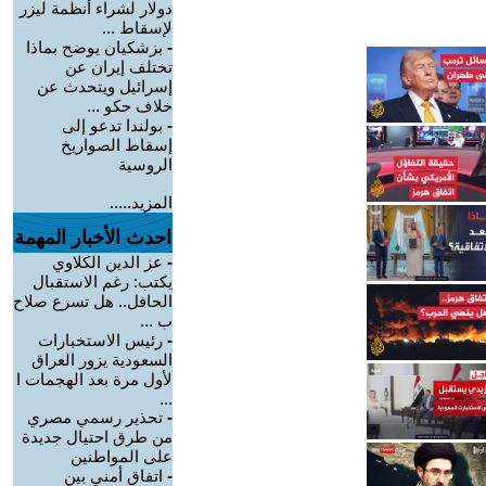
دولار لشراء أنظمة ليزر
لإسقاط ...
-
بزشكيان يوضح بماذا
تختلف إيران عن
إسرائيل ويتحدث عن
خلاف حكو ...
-
بولندا تدعو إلى
إسقاط الصواريخ
الروسية
المزيد.....
احدث الأخبار المهمة
-
عز الدين الكلاوي
يكتب: رغم الاستقبال
الحافل.. هل تسرع صلاح
ب ...
-
رئيس الاستخبارات
السعودية يزور العراق
لأول مرة بعد الهجمات ا
...
-
تحذير رسمي مصري
من طرق احتيال جديدة
على المواطنين
-
اتفاق أمني بين