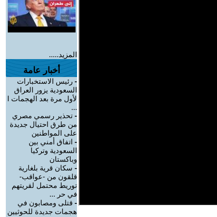
المزيد.....
أخبار عامة
-
رئيس الاستخبارات
السعودية يزور العراق
لأول مرة بعد الهجمات ا
...
-
تحذير رسمي مصري
من طرق احتيال جديدة
على المواطنين
-
اتفاق أمني بين
السعودية وتركيا
وباكستان
-
سكان قرية بلغارية
قلقون من -عواقب-
توريط محتمل لقريتهم
في حر ...
-
قتلى ومصابون في
هجمات جديدة للحوثيين