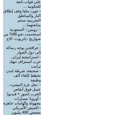
على قوات تابعة
للحكومة ...
-
عون: ملفا وقف إطلاق
النار والمناطق
التجريبية ستتم
متابعتهما ...
-
-رويترز-: السعودية
استخدمت نحو 86% من
صواريخ -باتريوت- الاع
...
-
عراقجي يوجه رسالة
إلى دول الجوار
-
استراتيجية إيران..
حرب استنزاف تنهك
ترامب
-
صحيفة: شرطة لندن
تخطط لإلغاء ألف
وظيفة
-
-نحل غزة المشرد-..
عسل فوق أنقاض
الحرب (صور + فيديو)
-
أوروبا: مسيّرات
مجهولة واتّهامات جاهزة
-
الجيش الأمريكي
يخصص 400 مليون