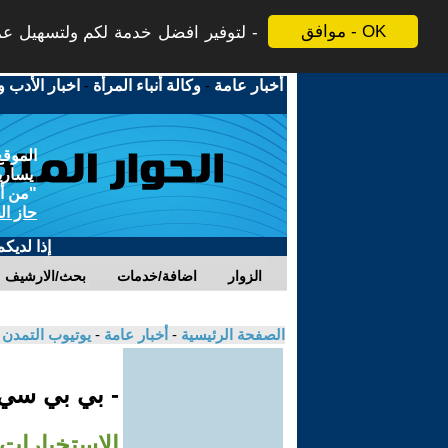
موافق - OK
لتوفير افضل خدمة لكم ولتسهيل عملي
أخبار عامة
-
وكالة أنباء المرأة
-
اخبار الأدب و
الموقع
يسارية
"من أج
حاز ال
إذا لديك
الزوار
اضافة/خدمات
بحث/الارشيف
الصفحة الرئيسية
-
أخبار عامة
-
يوتيوب التمدن
- بي بي سي
الاستخبارات 