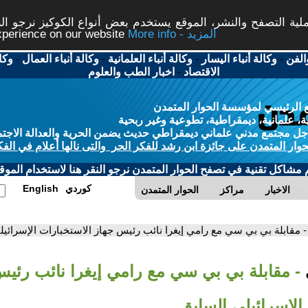
ة التصفح والنشر، الموقع يستخدم بعض أنواع الكوكيز نرجو النق
More info - المزيد
experience on our website
الفن
-
وكالة أنباء اليسار
-
وكالة أنباء العلمانية
-
وكالة أنباء العمال
-
وكا
الاقتصاد
-
اخبار الطب والعلوم
 الرئيسي لمؤسسة الحوار المتمدن
، علمانية، ديمقراطية، تطوعية وغير ربحية
ل مجتمع مدني علماني ديمقراطي حديث يضمن الحرية والعدالة الاجتم
حوار المتمدن على جائزة ابن رشد للفكر الحر والتى نالها أعلام في الفك
م مشاكل تقنية في تصفح الحوار المتمدن نرجو النقر هنا لاستخدام الموقع
كوردي
English
الاخبار
مراكز
الحوار المتمدن
- مقابلة بي بي سي مع رامي إيغرا نائب رئيس جهاز الاستخبارات الإسرائي
- مقابلة بي بي سي مع رامي إيغرا نائب رئي
الإسرائيلي السابق