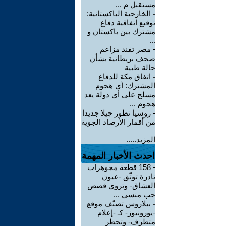
مستقبل م ...
-
الخارجية الباكستانية:
توقيع اتفاقية دفاع
مشترك بين باكستان و
...
-
مصر تفند مزاعم
صحف بريطانية بشأن
حالة طبية
-
‏اتفاق مكة للدفاع
المشترك: أي هجوم
مسلح على أي دولة يعد
هجوم ...
-
روسيا تطور جيلا جديدا
من أقمار الأرصاد الجوية
المزيد.....
احدث الأخبار المهمة
-
158 قطعة مجوهرات
نادرة توثّق -عيون
العشاق- وتروي قصص
حب منسي ...
-
بيلاروس تصنّف موقع
-يورونيوز- كـ -إعلام
متطرف- وتحظر