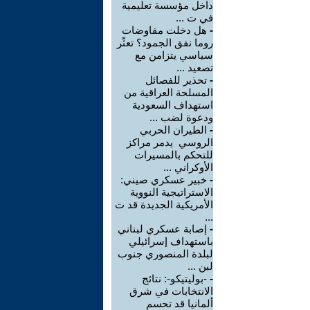
داخل مؤسسة تعليمية
في ت ...
-
هل دخلت مفاوضات
روما نفق الجمود؟ تعثّر
سياسي يتزامن مع
تصعيد ...
-
تحذير للفصائل
المسلحة العراقية من
استهداف السعودية
ودعوة لضب ...
-
الطيران الحربي
الروسي يدمر مراكز
للتحكم بالمسيرات
الأوكراني ...
-
خبير عسكري صيني:
الاستراتيجية النووية
الأمريكية الجديدة قد ت
...
-
إصابة عسكري لبناني
باستهداف إسرائيلي
لبلدة المنصوري جنوب
لبن ...
-
-بوليتيكو-: نتائج
الانتخابات في شرق
ألمانيا قد تحسم