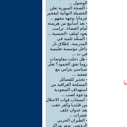
الوصول ...
-
الصحة السورية تعلن
الحصيلة النهائية لتفجير
جرمانا..وجهة مجهو ...
-
بعد أسابيع من هزيمته
أمام القضاء.. ترامب
يعود لملف -الجنسية ...
-
المنفّذ تلميذ في
المدرسة.. إطلاق نار
داخل مؤسسة تعليمية
في ت ...
-
هل دخلت مفاوضات
روما نفق الجمود؟ تعثّر
سياسي يتزامن مع
تصعيد ...
-
تحذير للفصائل
ا
المسلحة العراقية من
استهداف السعودية
ودعوة لضب ...
-
انسحاب قوات الاحتلال
من قلنديا وكفر عقب
بعد عدوان خلف
عشرات ...
-
الطيران الحربي
الروسي يدمر مراكز