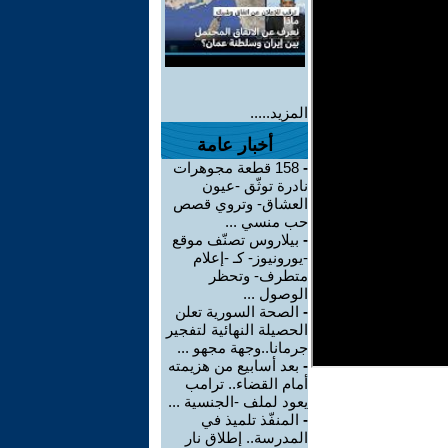
المزيد.....
أخبار عامة
-
158 قطعة مجوهرات
نادرة توثّق -عيون
العشاق- وتروي قصص
حب منسي ...
-
بيلاروس تصنّف موقع
-يورونيوز- كـ -إعلام
متطرف- وتحظر
الوصول ...
-
الصحة السورية تعلن
الحصيلة النهائية لتفجير
جرمانا..وجهة مجهو ...
-
بعد أسابيع من هزيمته
أمام القضاء.. ترامب
يعود لملف -الجنسية ...
-
المنفّذ تلميذ في
المدرسة.. إطلاق نار