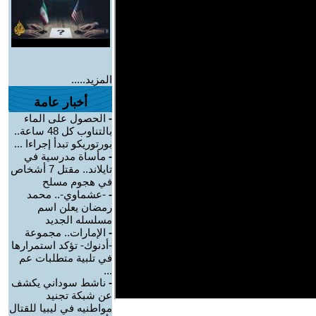
المزيد.....
أخبار عامة
-
الحصول على الماء
بالتناوب كل 48 ساعة..
بورتوريكو تبدأ إجراءا ...
-
مأساة مدرسية في
تايلاند.. مقتل 7 أشخاص
في هجوم مسلح
-
-عشماوي-.. محمد
رمضان يعلن اسم
مسلسله الجديد
-
الإمارات.. مجموعة
-أدنوك- تؤكد استمرارها
في تلبية متطلبات عم
...
-
ناشط سوداني يكشف
عن شبكة تجنيد
مواطنيه في ليبيا للقتال