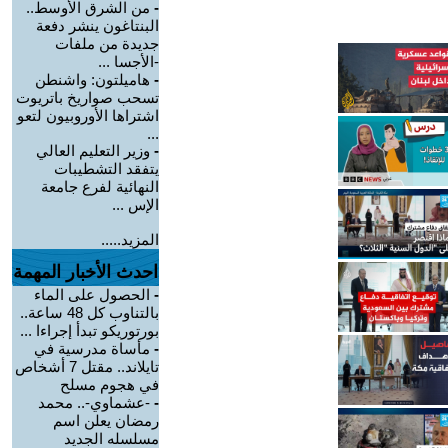
-
من الشرق الأوسط..
البنتاغون ينشر دفعة
جديدة من ملفات
-الأجسا ...
-
هاميلتون: واشنطن
تسحب صواريخ باتريوت
اشتراها الأوروبيون لتعو
...
-
وزير التعليم العالي
يتفقد التشطيبات
النهائية لفرع جامعة
الإس ...
المزيد.....
احدث الأخبار المهمة
-
الحصول على الماء
بالتناوب كل 48 ساعة..
بورتوريكو تبدأ إجراءا ...
-
مأساة مدرسية في
تايلاند.. مقتل 7 أشخاص
في هجوم مسلح
-
-عشماوي-.. محمد
رمضان يعلن اسم
مسلسله الجديد