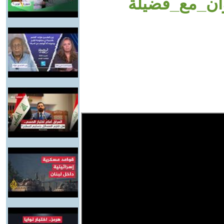
وان_مع_فضيلة