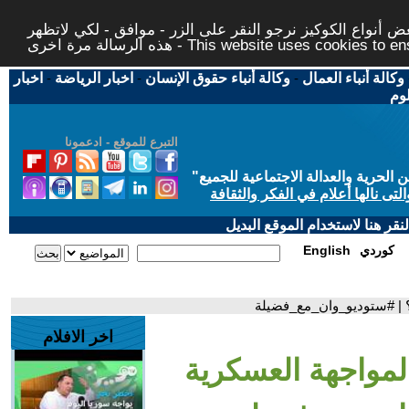
 أنواع الكوكيز نرجو النقر على الزر - موافق - لكي لاتظهر
This website uses cookies to ensure you ge
وكالة أنباء العمال
-
وكالة أنباء حقوق الإنسان
-
اخبار الرياضة
-
اخبار
لوم
التبرع للموقع - ادعمونا
حرية والعدالة الاجتماعية للجميع
"
تى نالها أعلام في الفكر والثقافة
قر هنا لاستخدام الموقع البديل
كوردي
English
ن؟ | #ستوديو_وان_مع_فضيلة
اخر الافلام
لمواجهة العسكرية