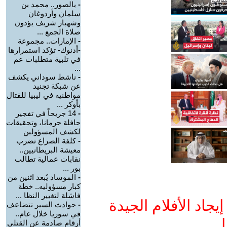
-
بالصور.. محمد بن
سلمان وأردوغان
وشهباز شريف يؤدون
صلاة الجمع ...
-
الإمارات.. مجموعة
-أدنوك- تؤكد استمرارها
في تلبية متطلبات عم
...
-
ناشط سوداني يكشف
عن شبكة تجنيد
مواطنيه في ليبيا للقتال
بأوكر ...
-
14 جريحاً في تفجير
حافلة جرمانا، وتحقيقات
لكشف المسؤولين
-
كلفة الصراع تضرب
معيشة البريطانيين..
نقابات عمالية تطالب
بور ...
-
الموساد يُبعد اثنين من
كبار مسؤوليه.. خطة
فاشلة لتغيير النظا ...
جاد الأفلام الجيدة
-
حوادث السير تتضاعف
في سوريا خلال عام..
ا
أرقام صادمة عن القتلى