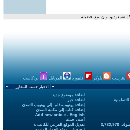
ن؟ | #ستوديو_وان_مع_فضيلة
بنترست
بلوكر
فليبورد
الموبايل
بودكاست
اضافة موضوع جديد
التضامنية
اضافة خبر
إضافة يوتيوب-فلم إلى يوتيوب التمدن
إضافة كتاب إلى مكتبة التمدن
Add new article - English
أضف حملة
3,732,97
تعديل الموقع الفرعي للكاتب-ة
ابحث في موقع الحوار المتمدن