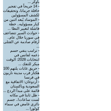
بأوكر ...
-
14 جريحاً في تفجير
حافلة جرمانا، وتحقيقات
لكشف المسؤولين
-
الموساد يُبعد اثنين من
كبار مسؤوليه.. خطة
فاشلة لتغيير النظا ...
-
حوادث السير تتضاعف
في سوريا خلال عام..
أرقام صادمة عن القتلى
...
-
ترامب ينفي حسم
دعمه لفانس في
انتخابات 2028: الوقت
مبكر للتفك ...
-
حريق غابات يلتهم 100
هكتار قرب مدينة ناربون
في فرنسا
-
أردوغان: الاتفاقية مع
السعودية وباكستان
قائمة على مبدأ الردع ...
-
ظل ثابتا في مكانه
لست ساعات!.. جسم
دائري غامض في سماء
كولورا ...