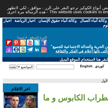
 أنواع الكوكيز نرجو النقر على الزر - موافق - لكي لاتظهر
This website uses cookies to ensure you ge
وكالة أنباء العمال
-
وكالة أنباء حقوق الإنسان
-
اخبار الرياضة
-
اخبار
لوم
التبرع للموقع - ادعمونا
حرية والعدالة الاجتماعية للجميع
"
تى نالها أعلام في الفكر والثقافة
قر هنا لاستخدام الموقع البديل
كوردي
English
لأول
اخر الافلام
طراب الكابوس و ما