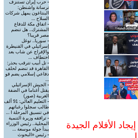
-
حرب إيران تستنزف
ترسانة واشنطن:
البنتاغون يمهل شركات
السلاح ...
-
اتفاق مكة للدفاع
المشترك.. هل تنضم
مصر قريبا؟
-
سوريا.. توغل
إسرائيلي في القنيطرة
والإفراج عن شاب بعد
اختطاف ...
-
تل أبيب تترقب بحذر:
القاهرة قد تنضم لحلف
دفاعي إسلامي يضم قو
...
-
الجيش الإسرائيلي
يقتل أغناما في الضفة
الغربية (صور)
-
التعليم العالي: 91 ألف
طالب سجلوا رغباتهم
في تنسيق المرحلة ا ...
-
ترافقه وزيرة التنمية
جاد الأفلام الجيدة
المحلية.. رئيس الوزراء
يبدأ جولة موسعة ...
ا
-
رئيس «البحوث