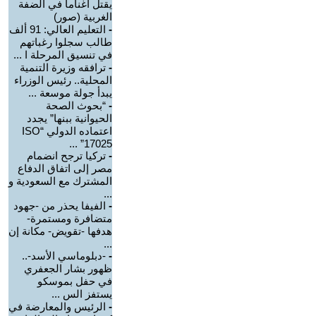
يقتل أغناما في الضفة
الغربية (صور)
-
التعليم العالي: 91 ألف
طالب سجلوا رغباتهم
في تنسيق المرحلة ا ...
-
ترافقه وزيرة التنمية
المحلية.. رئيس الوزراء
يبدأ جولة موسعة ...
-
“بحوث الصحة
الحيوانية ببنها” يجدد
اعتماده الدولي “ISO
17025” ...
-
تركيا ترجح انضمام
مصر إلى اتفاق الدفاع
المشترك مع السعودية و
...
-
الفيفا يحذر من -جهود
متضافرة ومستمرة-
هدفها -تقويض- مكانة إن
...
-
-دبلوماسي الأسد-..
ظهور بشار الجعفري
في حفل بموسكو
يستفز الس ...
-
الرئيس والمعارضة في