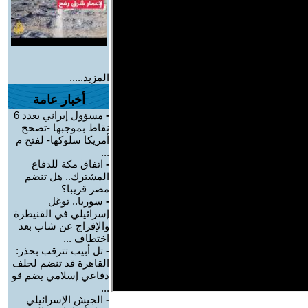
المزيد.....
أخبار عامة
-
مسؤول إيراني يعدد 6
نقاط بموجبها -تصحح
أمريكا سلوكها- لفتح م
...
-
اتفاق مكة للدفاع
المشترك.. هل تنضم
مصر قريبا؟
-
سوريا.. توغل
إسرائيلي في القنيطرة
والإفراج عن شاب بعد
اختطاف ...
-
تل أبيب تترقب بحذر:
القاهرة قد تنضم لحلف
دفاعي إسلامي يضم قو
...
-
الجيش الإسرائيلي