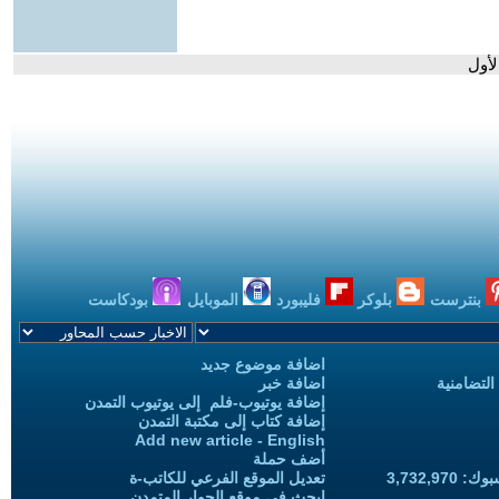
لأول
بنترست
بلوكر
فليبورد
الموبايل
بودكاست
اضافة موضوع جديد
التضامنية
اضافة خبر
إضافة يوتيوب-فلم إلى يوتيوب التمدن
إضافة كتاب إلى مكتبة التمدن
Add new article - English
أضف حملة
3,732,97
تعديل الموقع الفرعي للكاتب-ة
ابحث في موقع الحوار المتمدن