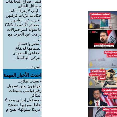
كينيا.. صراع التحالفات
ورسائل الشاي
-
-ابني لا يعرف أباه-..
حكايات غزّيات فرقتهن
الحرب عن أزواجهن ...
-
مصادر تكشف لـCNN
ما يقوله كبير جنرالات
ترامب عن الحرب مع
إير ...
-
مصر واحتمال
انضمامها للاتفاق
الدفاعي السعودي
التركي الباكستا ...
المزيد.....
احدث الأخبار المهمة
-
بسبب صلاح..
طرابزون يعلن تسجيل
رقم قياسي بمبيعات
التذاكر
-
مسؤول إيراني يعدد 6
نقاط بموجبها -تصحح
أمريكا سلوكها- لفتح م
...