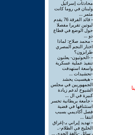
محادثات إسرائيل
ولبنان في روما كانت
مثمر ...
-
قائد الفرقة 76 يقدم
لبوتين تقريرا مفصلا
حول الوضع في قطاع
دو ...
-
محمد صلاح: لماذا
اختار النجم المصري
طرابزون؟
-
-الحوثيون- يعلنون
تنفيذ عملية عسكرية
واسعة استهدفت
-تحشيدات ...
-
هيغسيث يحشد
الجمهوريين في مجلس
ا
الشيوخ لدعم زيادة
كبيرة في ال ...
-
جامعة بريطانية تخسر
استئنافها في قضية
فصل أكاديمي بسبب
انتقا ...
-
تهديد إيراني بـ-إغراق
الخليج في الظلام-..
رسائل -بالغة الجدي ...