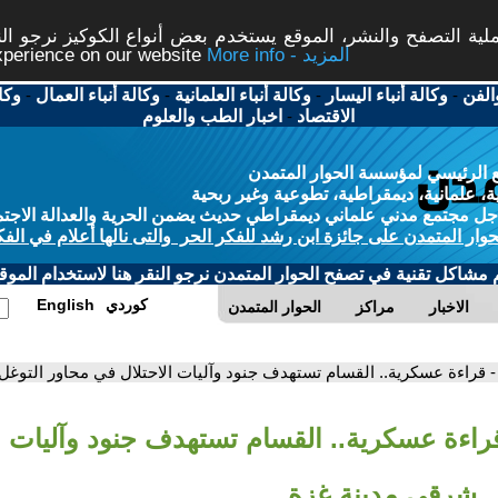
ة التصفح والنشر، الموقع يستخدم بعض أنواع الكوكيز نرجو النق
More info - المزيد
experience on our website
الفن
-
وكالة أنباء اليسار
-
وكالة أنباء العلمانية
-
وكالة أنباء العمال
-
وكا
الاقتصاد
-
اخبار الطب والعلوم
 الرئيسي لمؤسسة الحوار المتمدن
، علمانية، ديمقراطية، تطوعية وغير ربحية
ل مجتمع مدني علماني ديمقراطي حديث يضمن الحرية والعدالة الاجتم
حوار المتمدن على جائزة ابن رشد للفكر الحر والتى نالها أعلام في الفك
م مشاكل تقنية في تصفح الحوار المتمدن نرجو النقر هنا لاستخدام الموقع
كوردي
English
الاخبار
مراكز
الحوار المتمدن
- قراءة عسكرية.. القسام تستهدف جنود وآليات الاحتلال في محاور التوغ
قراءة عسكرية.. القسام تستهدف جنود وآليات ا
ل شرقي مدينة غزة