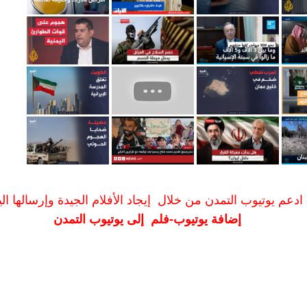
ادعم يوتيوب التمدن من خلال إيجاد الأفلام الجيدة وإرسالها الين
إضافة يوتيوب-فلم إلى يوتيوب التمدن