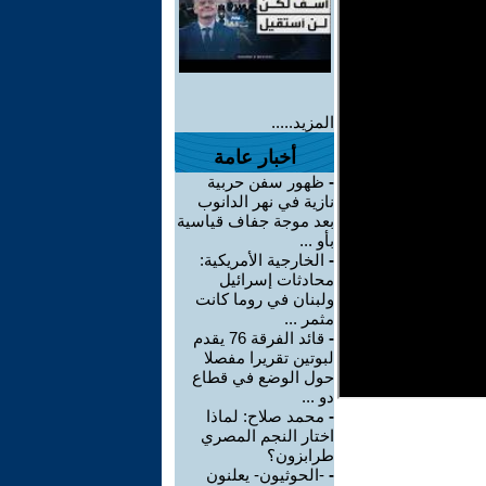
المزيد.....
أخبار عامة
-
ظهور سفن حربية
نازية في نهر الدانوب
بعد موجة جفاف قياسية
بأو ...
-
الخارجية الأمريكية:
محادثات إسرائيل
ولبنان في روما كانت
مثمر ...
-
قائد الفرقة 76 يقدم
لبوتين تقريرا مفصلا
حول الوضع في قطاع
دو ...
-
محمد صلاح: لماذا
اختار النجم المصري
طرابزون؟
-
-الحوثيون- يعلنون