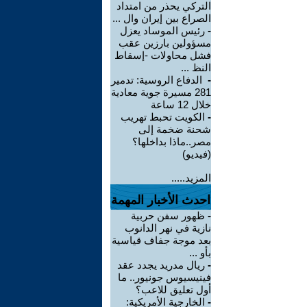
التركي يحذر من امتداد
الصراع بين إيران وال ...
-
رئيس الموساد يعزل
مسؤولين بارزين عقب
فشل محاولات -إسقاط
النظ ...
-
الدفاع الروسية: تدمير
281 مسيرة جوية معادية
خلال 12 ساعة
-
الكويت تحبط تهريب
شحنة ضخمة إلى
مصر..ماذا بداخلها؟
(فيديو)
المزيد.....
احدث الأخبار المهمة
-
ظهور سفن حربية
نازية في نهر الدانوب
بعد موجة جفاف قياسية
بأو ...
-
ريال مدريد يجدد عقد
فينيسيوس جونيور.. ما
أول تعليق للاعب؟
-
الخارجية الأمريكية: