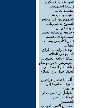
تنفيذ عملية عسكرية
واسعة استهدفت
-تحشيدات ...
-
هيغسيث يحشد
الجمهوريين في مجلس
الشيوخ لدعم زيادة
كبيرة في ال ...
-
جامعة بريطانية تخسر
استئنافها في قضية
فصل أكاديمي بسبب
انتقا ...
-
تهديد إيراني بـ-إغراق
الخليج في الظلام-..
رسائل -بالغة الجدي ...
-
غوتيريش يدعو موسكو
وواشنطن للعودة إلى
الحوار حول نزع السلاح
...
-
ألمانيا تعتقل عراقيين
بشبهة انتمائهما إلى
-داعش-
-
عوامل تزيد من خطر
الوفاة بعد سن
الخمسين
-
مجلس الأمن القومي