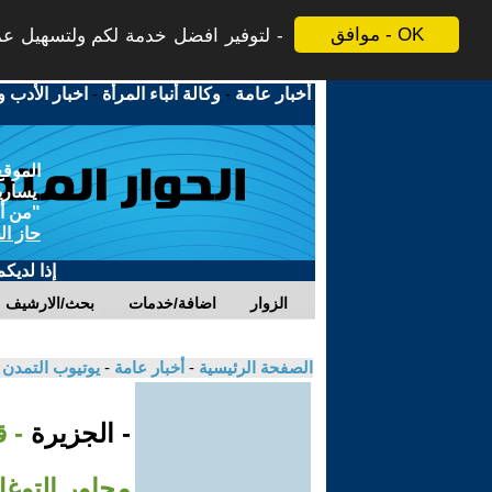
موافق - OK
لتوفير افضل خدمة لكم ولتسهيل عملي
أخبار عامة
-
وكالة أنباء المرأة
-
اخبار الأدب و
الموقع
يسارية
"من أج
حاز ال
إذا لديك
الزوار
اضافة/خدمات
بحث/الارشيف
الصفحة الرئيسية
-
أخبار عامة
-
يوتيوب التمدن
- الجزيرة
- 
محاور التوغ