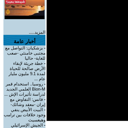
المزيد.....
أخبار عامة
-
بزشكيان: التواصل مع
مجتبى خامنئي -صعب
للغاية- حاليا
-
خطة جريئة لإبقاء
الأرض صالحة للحياة
لمدة 9.1 مليون مليار
عام ...
-
روسيا.. استخدام قمر
Bion-M العلمي الجديد
لدراسة تأثيرات الإش ...
-
فانس: التفاوض مع
إيران -معقد وشائك-
-
البيت الأبيض ينفي
وجود خلافات بين ترامب
وهيغسيث
-
الجيش الإسرائيلي