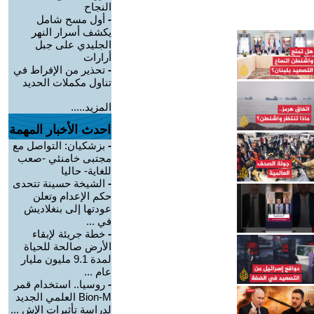
النجاح
-
أول مسح شامل
يكشف أسرار النهر
الجليدي على جبل
أرارات
-
تحذير من الإفراط في
تناول مكملات الحديد
المزيد.....
احدث الأخبار المهمة
-
بزشكيان: التواصل مع
مجتبى خامنئي -صعب
للغاية- حاليا
-
الشيخة حسينة تتحدى
حكم الإعدام وتعلن
عودتها إلى بنغلاديش
في ...
-
خطة جريئة لإبقاء
الأرض صالحة للحياة
لمدة 9.1 مليون مليار
عام ...
-
روسيا.. استخدام قمر
Bion-M العلمي الجديد
لدراسة تأثيرات الإش ...