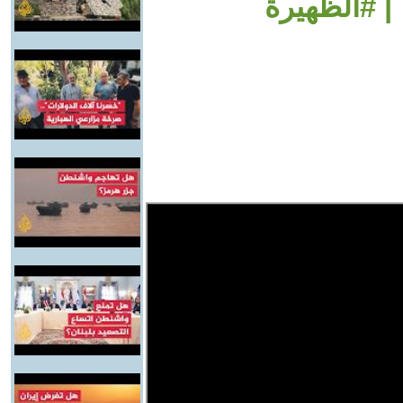
| #الظهيرة