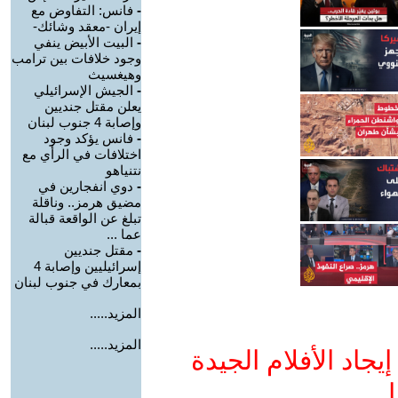
-
فانس: التفاوض مع
إيران -معقد وشائك-
-
البيت الأبيض ينفي
وجود خلافات بين ترامب
وهيغسيث
-
الجيش الإسرائيلي
يعلن مقتل جنديين
وإصابة 4 جنوب لبنان
-
فانس يؤكد وجود
اختلافات في الرأي مع
نتنياهو
-
دوي انفجارين في
مضيق هرمز.. وناقلة
تبلغ عن الواقعة قبالة
عما ...
-
مقتل جنديين
إسرائيليين وإصابة 4
بمعارك في جنوب لبنان
المزيد.....
المزيد.....
جاد الأفلام الجيدة
ا