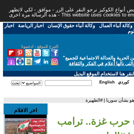
 أنواع الكوكيز نرجو النقر على الزر - موافق - لكي لاتظهر
This website uses cookies to ensure you ge
وكالة أنباء العمال
-
وكالة أنباء حقوق الإنسان
-
اخبار الرياضة
-
اخبار
لوم
التبرع للموقع - ادعمونا
حرية والعدالة الاجتماعية للجميع
"
تى نالها أعلام في الفكر والثقافة
قر هنا لاستخدام الموقع البديل
كوردي
English
هو بشأن سوريا | #الظهيرة
اخر الافلام
ء حرب غزة.. ترامب