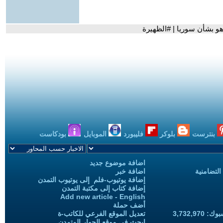
هو بشأن سوريا | #الظهيرة
بنترست
بلوكر
فليبورد
الموبايل
بودكاست
اضافة موضوع جديد
التضامنية
اضافة خبر
إضافة يوتيوب-فلم إلى يوتيوب التمدن
إضافة كتاب إلى مكتبة التمدن
Add new article - English
أضف حملة
3,732,97
تعديل الموقع الفرعي للكاتب-ة
ابحث في موقع الحوار المتمدن