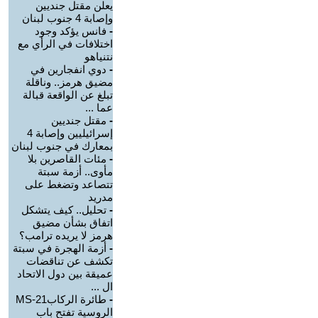
يعلن مقتل جنديين
وإصابة 4 جنوب لبنان
-
فانس يؤكد وجود
اختلافات في الرأي مع
نتنياهو
-
دوي انفجارين في
مضيق هرمز.. وناقلة
تبلغ عن الواقعة قبالة
عما ...
-
مقتل جنديين
إسرائيليين وإصابة 4
بمعارك في جنوب لبنان
-
مئات القاصرين بلا
مأوى.. أزمة سبتة
تتصاعد وتضغط على
مدريد
-
تحليل.. كيف يتشكل
اتفاق بشأن مضيق
هرمز لا يريده ترامب؟
-
أزمة الهجرة في سبتة
تكشف عن تناقضات
عميقة بين دول الاتحاد
ال ...
-
طائرة الركابMS-21
الروسية تفتح باب