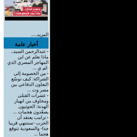
المزيد.....
أخبار عامة
-
عبدالرحمن السيد..
ماذا نعلم عن ابن
المهاجر المصري الذي
-لم ي ...
-
من الخصومة إلى
الشراكة: كيف توسّع
التعاون الدفاعي بين
مصر وت ...
-
عشرات القتلى
ومخاوف من انهيار
الهدنة: الحوثيون
يصعّدون هجمات ...
-
ترامب يعتقد أن
الحرب -ستنتهي قريبا
جدا- والسعودية تتوقع
هجما ...