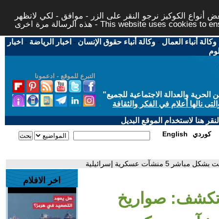
 أنواع الكوكيز نرجو النقر على الزر - موافق - لكي لاتظهر
This website uses cookies to ensure you ge
وكالة أنباء العمال
-
وكالة أنباء حقوق الإنسان
-
اخبار الرياضة
-
اخبار
لوم
التبرع للموقع - ادعمونا
حرية والعدالة الاجتماعية للجميع
"
تى نالها أعلام في الفكر والثقافة
قر هنا لاستخدام الموقع البديل
كوردي
English
نشآت عسكرية إسرائيلية
اخر الافلام
ة تكشف: صواريخ