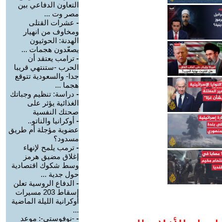
التعاون الدفاعي بين
مصر وت ...
-
عشرات القتلى
ومخاوف من انهيار
الهدنة: الحوثيون
يصعّدون هجمات ...
-
ترامب يعتقد أن
الحرب -ستنتهي قريبا
جدا- والسعودية تتوقع
هجما ...
-
دراسة: تنظيم وجباتك
الغذائية يؤثر على
صحتك النفسية
-
أوكرانيا والناتو..
عضوية مؤجلة أم طريق
مسدود؟
-
ترمب يلمح لإنهاء
إغلاق مضيق هرمز
وسط شكوك اقتصادية
حول جدية ...
-
الدفاع الروسية تعلن
إسقاط 203 مسيرات
أوكرانية الليلة الماضية
...
-
-نوفوستي-: موعد