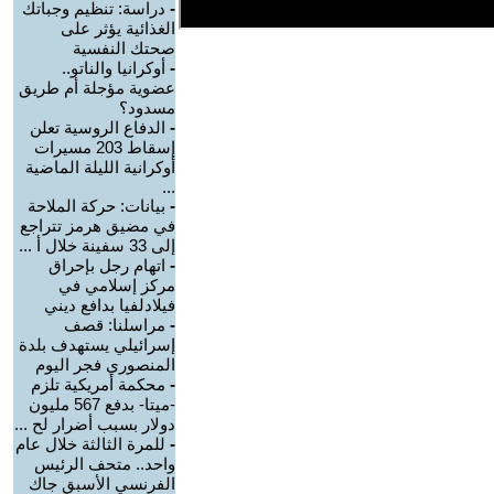
-
دراسة: تنظيم وجباتك
الغذائية يؤثر على
صحتك النفسية
-
أوكرانيا والناتو..
عضوية مؤجلة أم طريق
مسدود؟
-
الدفاع الروسية تعلن
إسقاط 203 مسيرات
أوكرانية الليلة الماضية
...
-
بيانات: حركة الملاحة
في مضيق هرمز تتراجع
إلى 33 سفينة خلال أ ...
-
اتهام رجل بإحراق
مركز إسلامي في
فيلادلفيا بدافع ديني
-
مراسلنا: قصف
إسرائيلي يستهدف بلدة
المنصوري فجر اليوم
-
محكمة أمريكية تلزم
-ميتا- بدفع 567 مليون
دولار بسبب أضرار لح ...
-
للمرة الثالثة خلال عام
واحد.. متحف الرئيس
الفرنسي الأسبق جاك