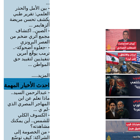
...
-
بين الأمل والحذر
العلمي: تقرير طبي
يكشف تحسن مريضة
ألزهايمر ...
-
الصين.. اكتشاف
مجمع أثري ضخم من
العصر البرونزي
-
-جعلوه أضحوكة-..
ترمب يوقّع أمرين
تنفيذيين لتقييد حق
المواطن ...
المزيد.....
احدث الأخبار المهمة
-
عبدالرحمن السيد..
ماذا نعلم عن ابن
المهاجر المصري الذي
-لم ي ...
-
الكسوف الكلي
للشمس.. أين يمكنك
مشاهدته؟
-
من الخصومة إلى
الشراكة: كيف توسّع