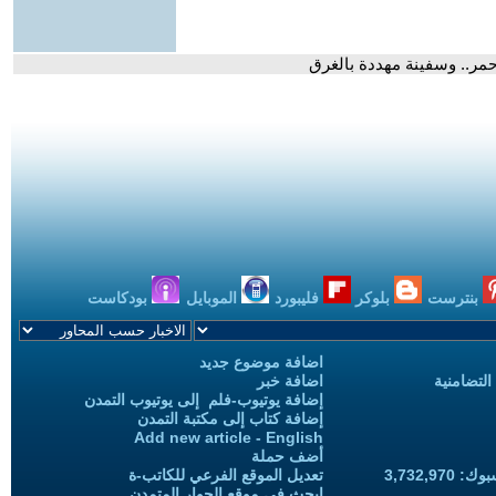
أحمر.. وسفينة مهددة بالغرق
بنترست
بلوكر
فليبورد
الموبايل
بودكاست
اضافة موضوع جديد
التضامنية
اضافة خبر
إضافة يوتيوب-فلم إلى يوتيوب التمدن
إضافة كتاب إلى مكتبة التمدن
Add new article - English
أضف حملة
3,732,97
تعديل الموقع الفرعي للكاتب-ة
ابحث في موقع الحوار المتمدن