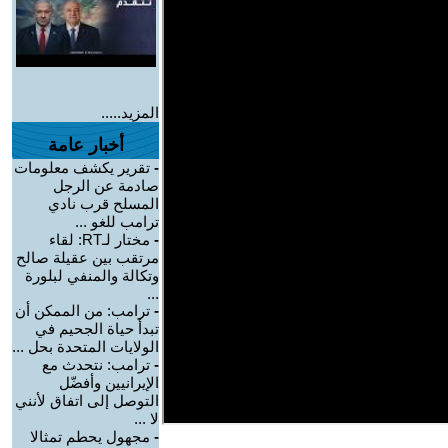
المزيد.....
أخبار عامة
-
تقرير يكشف معلومات
صادمة عن الرجل
المسلح قرب نادي
ترامب للغو ...
-
مختار لـRT: لقاء
مرتقب بين عقيلة صالح
وتكالة والمنفي لبلورة
...
-
ترامب: من الممكن أن
تبدأ حياة الجحيم في
الولايات المتحدة بحل ...
-
ترامب: نتحدث مع
الإيرانيين وأفضّل
التوصل إلى اتفاق لأنني
لا ...
-
مجهول يحطم تمثالا