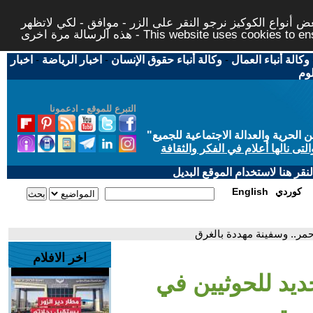
 أنواع الكوكيز نرجو النقر على الزر - موافق - لكي لاتظهر
This website uses cookies to ensure you ge
وكالة أنباء العمال
-
وكالة أنباء حقوق الإنسان
-
اخبار الرياضة
-
اخبار
لوم
التبرع للموقع - ادعمونا
حرية والعدالة الاجتماعية للجميع
"
تى نالها أعلام في الفكر والثقافة
قر هنا لاستخدام الموقع البديل
كوردي
English
أحمر.. وسفينة مهددة بالغرق
اخر الافلام
جديد للحوثيين في