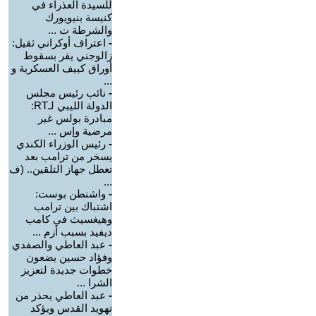
للسيدة العذراء في
كنيسة بنيويورك
والشرطة ت ...
-
اعتراف أوكراني ثقيل:
زالوجني يقر بسقوط
أوراق كييف العسكرية و
...
-
نائب رئيس مجلس
الدولة الليبي لـRT:
مبادرة بولس غير
مرضية وإس ...
-
رئيس الوزراء الكندي
يسخر من ترامب بعد
تعطل جهاز التلقين.. (ف
...
-
واشنطن بوست:
اشتباك بين ترامب
وهيغسيث في كامب
ديفيد بسبب أزم ...
-
عبد العاطي والصفدي
وفؤاد حسين يضعون
خطوات جديدة لتعزيز
الشرا ...
-
عبد العاطي يحذر من
تهويد القدس ويؤكد