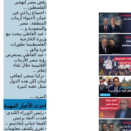
رفض مصر لتهجير
الفلسطين ...
-
اجتماع رباعي في
عمان لاحتواء أزمات
المنطقة.. مصر
والسعودية و ...
-
عبد العاطي يبحث مع
وزيرة الخارجية
الفلسطينية تطورات
غزة والق ...
-
عبد العاطي يستعرض
رؤية مصر للأزمات
الإقليمية خلال لقاء
إعلام ...
-
تركيا تسعى لتعافي
لبنان لكن هذه الدول
تمثل عقبة كبيرة
المزيد.....
احدث الأخبار المهمة
-
رئيس الوزراء الكندي:
فقدت الثقة برئيس
الفيفا جياني إنفانتينو ...
-
تقرير يكشف معلومات