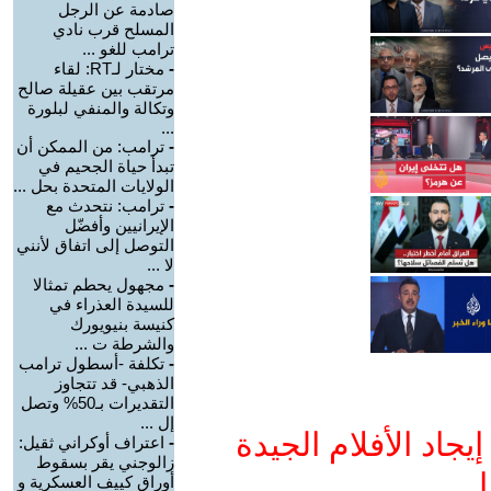
صادمة عن الرجل
المسلح قرب نادي
ترامب للغو ...
-
مختار لـRT: لقاء
مرتقب بين عقيلة صالح
وتكالة والمنفي لبلورة
...
-
ترامب: من الممكن أن
تبدأ حياة الجحيم في
الولايات المتحدة بحل ...
-
ترامب: نتحدث مع
الإيرانيين وأفضّل
التوصل إلى اتفاق لأنني
لا ...
-
مجهول يحطم تمثالا
للسيدة العذراء في
كنيسة بنيويورك
والشرطة ت ...
-
تكلفة -أسطول ترامب
الذهبي- قد تتجاوز
التقديرات بـ50% وتصل
إل ...
جاد الأفلام الجيدة
-
اعتراف أوكراني ثقيل:
زالوجني يقر بسقوط
ا
أوراق كييف العسكرية و