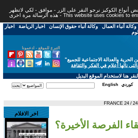
 أنواع الكوكيز نرجو النقر على الزر - موافق - لكي لاتظهر
This website uses cookies to ensure you ge
وكالة أنباء العمال
-
وكالة أنباء حقوق الإنسان
-
اخبار الرياضة
-
اخبار
لوم
التبرع للموقع - ادعمونا
حرية والعدالة الاجتماعية للجميع
"
تى نالها أعلام في الفكر والثقافة
قر هنا لاستخدام الموقع البديل
كوردي
English
اخر الافلام
لقاء الفرصة الأخيرة؟