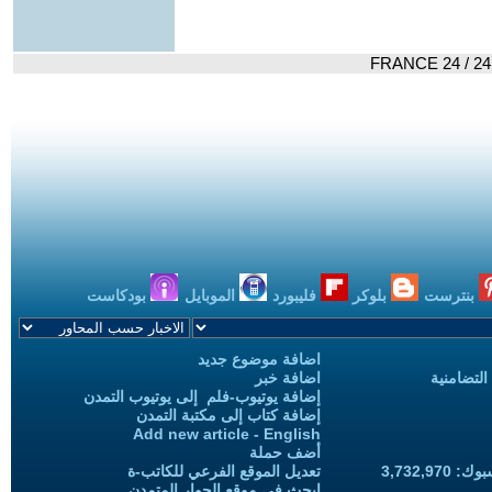
بنترست
بلوكر
فليبورد
الموبايل
بودكاست
اضافة موضوع جديد
التضامنية
اضافة خبر
إضافة يوتيوب-فلم إلى يوتيوب التمدن
إضافة كتاب إلى مكتبة التمدن
Add new article - English
أضف حملة
3,732,97
تعديل الموقع الفرعي للكاتب-ة
ابحث في موقع الحوار المتمدن