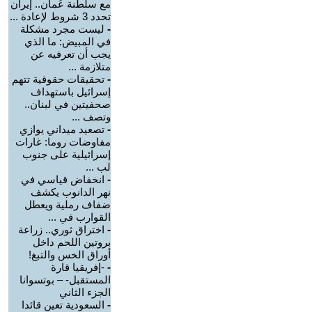
مع سلطنة عُمان.. إيران
تحدد 3 شروط لإعادة ...
-
ليست مجرد مشكلة
في المبيض: ما الذي
يجب أن تعرفيه عن
متلازمة ...
-
تحقيقات حقوقية تتهم
إسرائيل باستهداف
صحفيتين في لبنان..
وتصف ...
-
تصعيد ميداني يوازي
مفاوضات روما: غارات
إسرائيلية على جنوب
لب ...
-
انخفاض قياسي في
نهر الدانوب يكشف
ضفاف رملية ويعطل
القوارب في ...
-
اختراق ثوري.. زراعة
بروتين اللحم داخل
أوراق الخس والتبغ!
-
-إفريقيا قارة
المستقبل- – بوتسوانا
الجزء الثاني
-
السعودية تعين قائدا