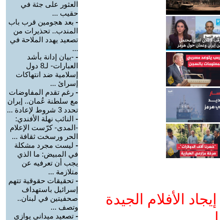
العثور على جثة في
حقيب ...
-
بعد هجومين قرب باب
المندب.. تحذيرات من
تصعيد يهدد الملاحة في
...
-
-بيان إدانة بأشد
العبارات- لـ8 دول
إسلامية ضد انتهاكات
إسرائ ...
-
رغم تقدم المفاوضات
مع سلطنة عُمان.. إيران
تحدد 3 شروط لإعادة ...
-
النائب نهلة الأفندي:
-المدى- كرّست الإعلام
الحر ورسخت ثقافة ...
-
ليست مجرد مشكلة
في المبيض: ما الذي
يجب أن تعرفيه عن
متلازمة ...
-
تحقيقات حقوقية تتهم
إسرائيل باستهداف
جاد الأفلام الجيدة
صحفيتين في لبنان..
وتصف ...
ا
-
تصعيد ميداني يوازي