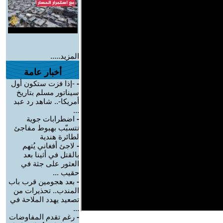
المزيد.....
أخبار عامة
-
-إذا فزت ستكون أول
سيناتور مسلم بتاريخ
أمريكا-.. شاهد رد عبد
...
-
اضطرابات جوية
تتسبّب بهبوط مفاجئ
لطائرة هندية
-
لاجئ أفغاني يُتهم
بالقتل في أثينا بعد
العثور على جثة في
حقيب ...
-
بعد هجومين قرب باب
المندب.. تحذيرات من
تصعيد يهدد الملاحة في
...
-
رغم تقدم المفاوضات