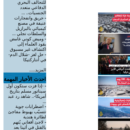
للتحالف البحري
الدفاعي متعدد
الجنسيات.. ...
-
حريق وانفجارات
عنيفة في مصنع
كيميائي بالبرازيل
والسلطات تجلي ...
-
وميض كوني غامض
يقود العلماء إلى
اكتشاف غير مسبوق
-
حل لغز -شلال الدم-
في أنتاركتيكا
المزيد.....
احدث الأخبار المهمة
-
-إذا فزت ستكون أول
سيناتور مسلم بتاريخ
أمريكا-.. شاهد رد عبد
...
-
اضطرابات جوية
تتسبّب بهبوط مفاجئ
لطائرة هندية
-
لاجئ أفغاني يُتهم
بالقتل في أثينا بعد